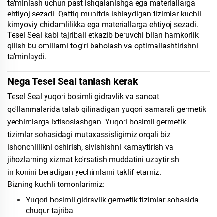
ta'minlash uchun past ishqalanishga ega materiallarga
ehtiyoj sezadi. Qattiq muhitda ishlaydigan tizimlar kuchli
kimyoviy chidamlilikka ega materiallarga ehtiyoj sezadi.
Tesel Seal kabi tajribali etkazib beruvchi bilan hamkorlik
qilish bu omillarni to'g'ri baholash va optimallashtirishni
ta'minlaydi.
Nega Tesel Seal tanlash kerak
Tesel Seal yuqori bosimli gidravlik va sanoat
qo'llanmalarida talab qilinadigan yuqori samarali germetik
yechimlarga ixtisoslashgan. Yuqori bosimli germetik
tizimlar sohasidagi mutaxassisligimiz orqali biz
ishonchlilikni oshirish, sivishishni kamaytirish va
jihozlarning xizmat ko'rsatish muddatini uzaytirish
imkonini beradigan yechimlarni taklif etamiz.
Bizning kuchli tomonlarimiz:
Yuqori bosimli gidravlik germetik tizimlar sohasida
chuqur tajriba