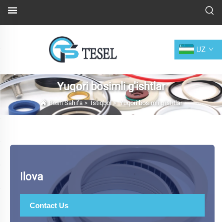
UZ
Yuqori bosimli g'ishtlar
Bosh Sahifa
>
Istiqbol
>
Yuqori bosimli g'ishtlar
Ilova
Contact Us