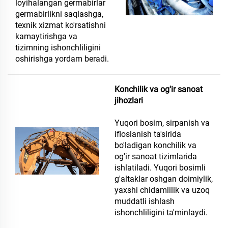
loyihalangan germabirlar
germabirlikni saqlashga,
texnik xizmat ko'rsatishni
kamaytirishga va
tizimning ishonchliligini
oshirishga yordam beradi.
Konchilik va og'ir sanoat
jihozlari
Yuqori bosim, sirpanish va
ifloslanish ta'sirida
bo'ladigan konchilik va
og'ir sanoat tizimlarida
ishlatiladi. Yuqori bosimli
g'altaklar oshgan doimiylik,
yaxshi chidamlilik va uzoq
muddatli ishlash
ishonchliligini ta'minlaydi.