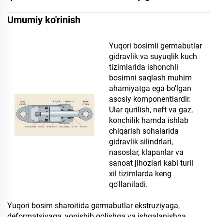
Umumiy ko'rinish
Yuqori bosimli germabutlar
gidravlik va suyuqlik kuch
tizimlarida ishonchli
bosimni saqlash muhim
ahamiyatga ega bo'lgan
asosiy komponentlardir.
Ular qurilish, neft va gaz,
konchilik hamda ishlab
chiqarish sohalarida
gidravlik silindrlari,
nasoslar, klapanlar va
sanoat jihozlari kabi turli
xil tizimlarda keng
qo'llaniladi.
Yuqori bosim sharoitida germabutlar ekstruziyaga,
deformatsiyaga, yopishib qolishga va ishqalanishga