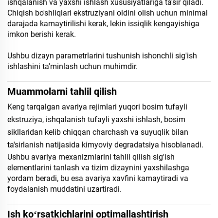
ishqalanish va yaxshi ishlash xususiyatlariga ta'sir qiladi.
Chiqish bo'shliqlari ekstruziyani oldini olish uchun minimal
darajada kamaytirilishi kerak, lekin issiqlik kengayishiga
imkon berishi kerak.
Ushbu dizayn parametrlarini tushunish ishonchli sig'ish
ishlashini ta'minlash uchun muhimdir.
Muammolarni tahlil qilish
Keng tarqalgan avariya rejimlari yuqori bosim tufayli
ekstruziya, ishqalanish tufayli yaxshi ishlash, bosim
sikllaridan kelib chiqqan charchash va suyuqlik bilan
ta'sirlanish natijasida kimyoviy degradatsiya hisoblanadi.
Ushbu avariya mexanizmlarini tahlil qilish sig'ish
elementlarini tanlash va tizim dizaynini yaxshilashga
yordam beradi, bu esa avariya xavfini kamaytiradi va
foydalanish muddatini uzartiradi.
Ish koʻrsatkichlarini optimallashtirish