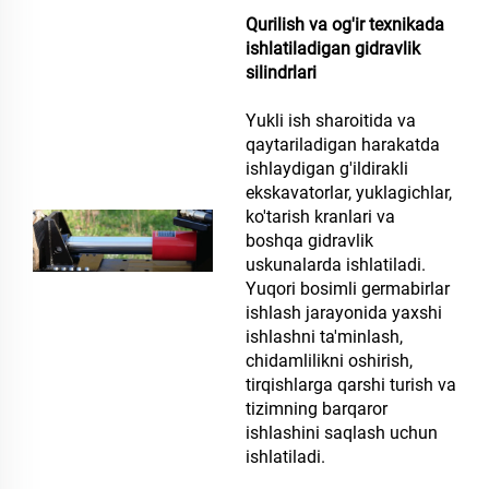
Qurilish va og'ir texnikada
ishlatiladigan gidravlik
silindrlari
Yukli ish sharoitida va
qaytariladigan harakatda
ishlaydigan g'ildirakli
ekskavatorlar, yuklagichlar,
ko'tarish kranlari va
boshqa gidravlik
uskunalarda ishlatiladi.
Yuqori bosimli germabirlar
ishlash jarayonida yaxshi
ishlashni ta'minlash,
chidamlilikni oshirish,
tirqishlarga qarshi turish va
tizimning barqaror
ishlashini saqlash uchun
ishlatiladi.