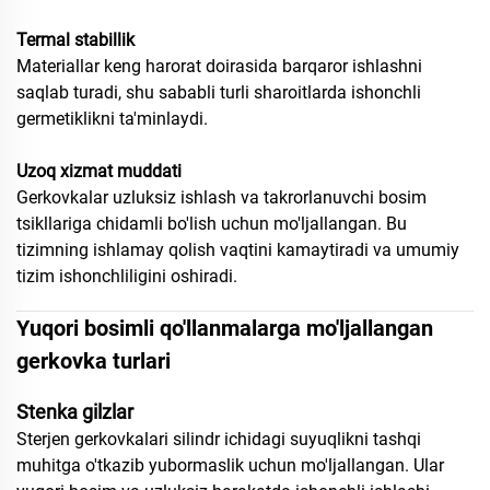
Termal stabillik
Materiallar keng harorat doirasida barqaror ishlashni
saqlab turadi, shu sababli turli sharoitlarda ishonchli
germetiklikni ta'minlaydi.
Uzoq xizmat muddati
Gerkovkalar uzluksiz ishlash va takrorlanuvchi bosim
tsikllariga chidamli bo'lish uchun mo'ljallangan. Bu
tizimning ishlamay qolish vaqtini kamaytiradi va umumiy
tizim ishonchliligini oshiradi.
Yuqori bosimli qo'llanmalarga mo'ljallangan
gerkovka turlari
Stenka gilzlar
Sterjen gerkovkalari silindr ichidagi suyuqlikni tashqi
muhitga o'tkazib yubormaslik uchun mo'ljallangan. Ular