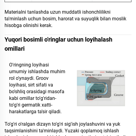
Materialni tanlashda uzun muddatli ishonchlilikni
ta'minlash uchun bosim, harorat va suyuqlik bilan moslik
hisobga olinishi kerak.
Yuqori bosimli o'ringlar uchun loyihalash
omillari
O'ringning loyihasi
umumiy ishlashda muhim
rol o'ynaydi. Groov
loyihasi, sirt sifati va
bo'shliq orasidagi masofa
kabi omillar to'g'ridan-
to'g'ri germatik xatti-
harakatlarga ta'sir qiladi.
To'g'ri o'ralgan dizayn to'g'ri sig'ish joylashuvini va yuk
taqsimlanishini ta'minlaydi. Yuzaki qoplamoq ishlash