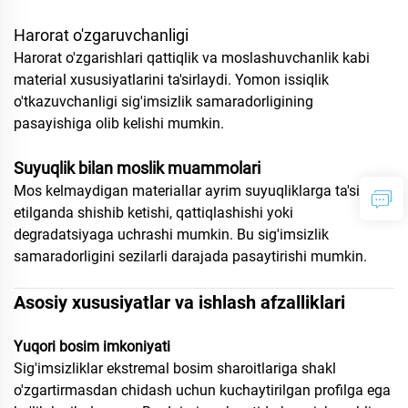
Harorat o'zgaruvchanligi
Harorat o'zgarishlari qattiqlik va moslashuvchanlik kabi
material xususiyatlarini ta'sirlaydi. Yomon issiqlik
o'tkazuvchanligi sig'imsizlik samaradorligining
pasayishiga olib kelishi mumkin.
Suyuqlik bilan moslik muammolari
Mos kelmaydigan materiallar ayrim suyuqliklarga ta'sir
etilganda shishib ketishi, qattiqlashishi yoki
degradatsiyaga uchrashi mumkin. Bu sig'imsizlik
samaradorligini sezilarli darajada pasaytirishi mumkin.
Asosiy xususiyatlar va ishlash afzalliklari
Yuqori bosim imkoniyati
Sig'imsizliklar ekstremal bosim sharoitlariga shakl
o'zgartirmasdan chidash uchun kuchaytirilgan profilga ega