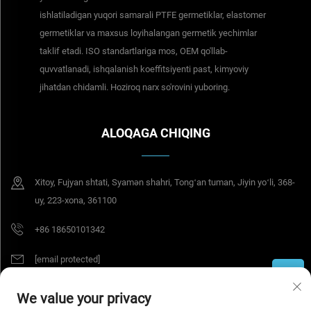
ishlatiladigan yuqori samarali PTFE germetiklar, elastomer
germetiklar va maxsus loyihalangan germetik yechimlar
taklif etadi. ISO standartlariga mos, OEM qo'llab-
quvvatlanadi, ishqalanish koeffitsiyenti past, kimyoviy
jihatdan chidamli. Hoziroq narx so'rovini yuboring.
ALOQAGA CHIQING
Xitoy, Fujyan shtati, Syamən shahri, Tongʻan tuman, Jiyin yoʻli, 368-
uy, 223-xona, 361100
+86 18650101342
[email protected]
We value your privacy
© 2026-yil Tesel Seal Tech (Syamən) Kompaniya MChJ. Barcha huquqlar