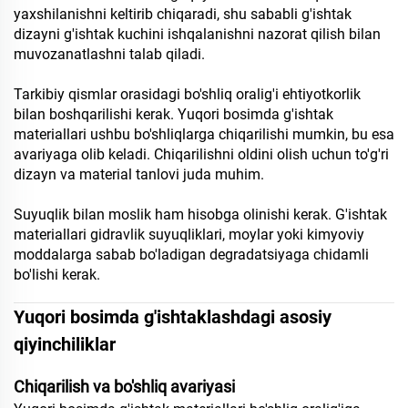
yaxshilanishni keltirib chiqaradi, shu sababli g'ishtak
dizayni g'ishtak kuchini ishqalanishni nazorat qilish bilan
muvozanatlashni talab qiladi.
Tarkibiy qismlar orasidagi bo'shliq oralig'i ehtiyotkorlik
bilan boshqarilishi kerak. Yuqori bosimda g'ishtak
materiallari ushbu bo'shliqlarga chiqarilishi mumkin, bu esa
avariyaga olib keladi. Chiqarilishni oldini olish uchun to'g'ri
dizayn va material tanlovi juda muhim.
Suyuqlik bilan moslik ham hisobga olinishi kerak. G'ishtak
materiallari gidravlik suyuqliklari, moylar yoki kimyoviy
moddalarga sabab bo'ladigan degradatsiyaga chidamli
bo'lishi kerak.
Yuqori bosimda g'ishtaklashdagi asosiy
qiyinchiliklar
Chiqarilish va bo'shliq avariyasi