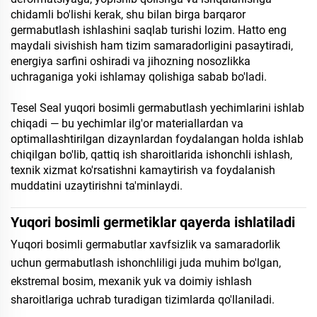
chidamli bo'lishi kerak, shu bilan birga barqaror
germabutlash ishlashini saqlab turishi lozim. Hatto eng
maydali sivishish ham tizim samaradorligini pasaytiradi,
energiya sarfini oshiradi va jihozning nosozlikka
uchraganiga yoki ishlamay qolishiga sabab bo'ladi.
Tesel Seal yuqori bosimli germabutlash yechimlarini ishlab
chiqadi — bu yechimlar ilg'or materiallardan va
optimallashtirilgan dizaynlardan foydalangan holda ishlab
chiqilgan bo'lib, qattiq ish sharoitlarida ishonchli ishlash,
texnik xizmat ko'rsatishni kamaytirish va foydalanish
muddatini uzaytirishni ta'minlaydi.
Yuqori bosimli germetiklar qayerda ishlatiladi
Yuqori bosimli germabutlar xavfsizlik va samaradorlik
uchun germabutlash ishonchliligi juda muhim bo'lgan,
ekstremal bosim, mexanik yuk va doimiy ishlash
sharoitlariga uchrab turadigan tizimlarda qo'llaniladi.