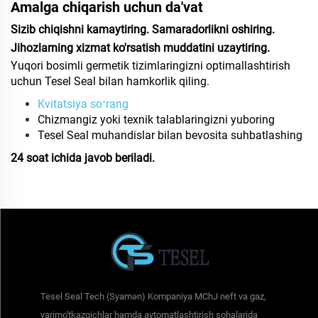
Amalga chiqarish uchun da'vat
Sizib chiqishni kamaytiring. Samaradorlikni oshiring.
Jihozlarning xizmat ko'rsatish muddatini uzaytiring.
Yuqori bosimli germetik tizimlaringizni optimallashtirish
uchun Tesel Seal bilan hamkorlik qiling.
Kvitatsiya soʻrang
Chizmangiz yoki texnik talablaringizni yuboring
Tesel Seal muhandislar bilan bevosita suhbatlashing
24 soat ichida javob beriladi.
Tesel Seal Tech (Syamən) Kompaniya MChJ neft va gaz,
yarimo'tkazgichlar hamda avtomatlashtirish sohalarida