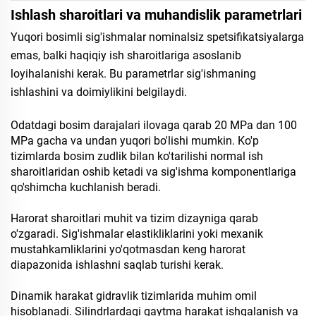
Ishlash sharoitlari va muhandislik parametrlari
Yuqori bosimli sig'ishmalar nominalsiz spetsifikatsiyalarga
emas, balki haqiqiy ish sharoitlariga asoslanib
loyihalanishi kerak. Bu parametrlar sig'ishmaning
ishlashini va doimiylikini belgilaydi.
Odatdagi bosim darajalari ilovaga qarab 20 MPa dan 100
MPa gacha va undan yuqori bo'lishi mumkin. Ko'p
tizimlarda bosim zudlik bilan ko'tarilishi normal ish
sharoitlaridan oshib ketadi va sig'ishma komponentlariga
qo'shimcha kuchlanish beradi.
Harorat sharoitlari muhit va tizim dizayniga qarab
o'zgaradi. Sig'ishmalar elastikliklarini yoki mexanik
mustahkamliklarini yo'qotmasdan keng harorat
diapazonida ishlashni saqlab turishi kerak.
Dinamik harakat gidravlik tizimlarida muhim omil
hisoblanadi. Silindrlardagi qaytma harakat ishqalanish va