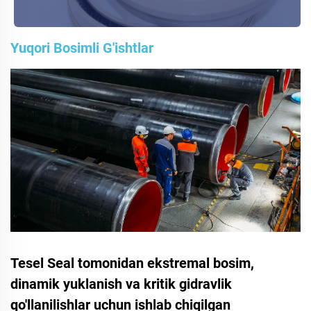
Yuqori Bosimli G'ishtlar
Tesel Seal tomonidan ekstremal bosim,
dinamik yuklanish va kritik gidravlik
qo'llanilishlar uchun ishlab chiqilgan