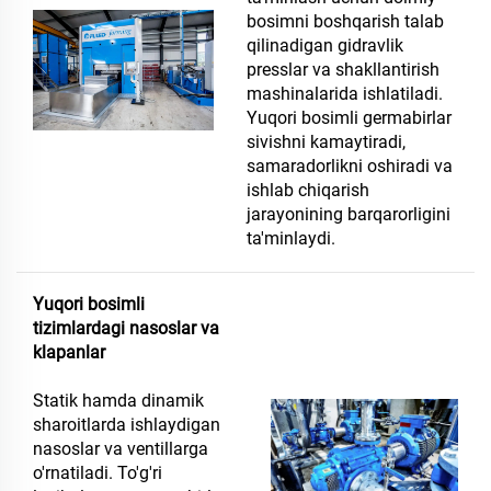
bosimni boshqarish talab
qilinadigan gidravlik
presslar va shakllantirish
mashinalarida ishlatiladi.
Yuqori bosimli germabirlar
sivishni kamaytiradi,
samaradorlikni oshiradi va
ishlab chiqarish
jarayonining barqarorligini
ta'minlaydi.
Yuqori bosimli
tizimlardagi nasoslar va
klapanlar
Statik hamda dinamik
sharoitlarda ishlaydigan
nasoslar va ventillarga
o'rnatiladi. To'g'ri