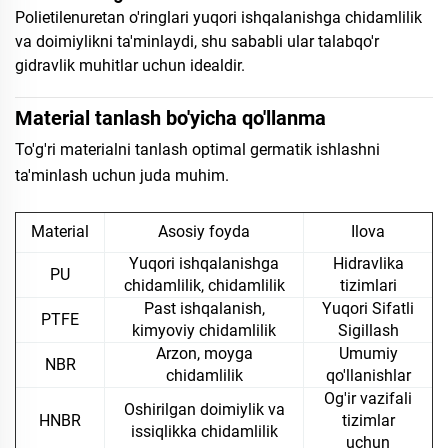
Polietilenuretan o'ringlari yuqori ishqalanishga chidamlilik
va doimiylikni ta'minlaydi, shu sababli ular talabqo'r
gidravlik muhitlar uchun idealdir.
Material tanlash bo'yicha qo'llanma
To'g'ri materialni tanlash optimal germatik ishlashni
ta'minlash uchun juda muhim.
Material
Asosiy foyda
Ilova
Yuqori ishqalanishga
Hidravlika
PU
chidamlilik, chidamlilik
tizimlari
Past ishqalanish,
Yuqori Sifatli
PTFE
kimyoviy chidamlilik
Sigillash
Arzon, moyga
Umumiy
NBR
chidamlilik
qo'llanishlar
Og'ir vazifali
Oshirilgan doimiylik va
HNBR
tizimlar
issiqlikka chidamlilik
uchun