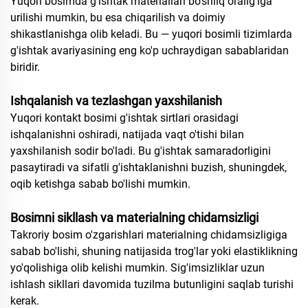
Yuqori bosimda g'ishtak materiallari bo'shliq oralig'iga
urilishi mumkin, bu esa chiqarilish va doimiy
shikastlanishga olib keladi. Bu — yuqori bosimli tizimlarda
g'ishtak avariyasining eng ko'p uchraydigan sabablaridan
biridir.
Ishqalanish va tezlashgan yaxshilanish
Yuqori kontakt bosimi g'ishtak sirtlari orasidagi
ishqalanishni oshiradi, natijada vaqt o'tishi bilan
yaxshilanish sodir bo'ladi. Bu g'ishtak samaradorligini
pasaytiradi va sifatli g'ishtaklanishni buzish, shuningdek,
oqib ketishga sabab bo'lishi mumkin.
Bosimni sikllash va materialning chidamsizligi
Takroriy bosim o'zgarishlari materialning chidamsizligiga
sabab bo'lishi, shuning natijasida trog'lar yoki elastiklikning
yo'qolishiga olib kelishi mumkin. Sig'imsizliklar uzun
ishlash sikllari davomida tuzilma butunligini saqlab turishi
kerak.