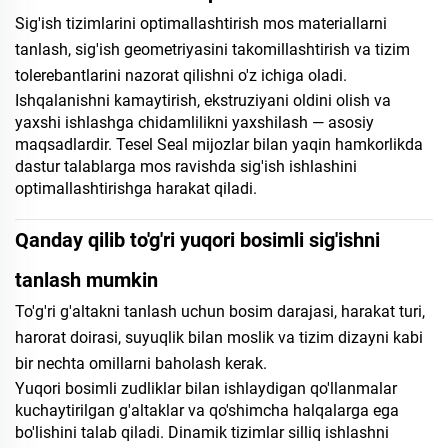
Sig'ish tizimlarini optimallashtirish mos materiallarni
tanlash, sig'ish geometriyasini takomillashtirish va tizim
tolerebantlarini nazorat qilishni o'z ichiga oladi.
Ishqalanishni kamaytirish, ekstruziyani oldini olish va
yaxshi ishlashga chidamlilikni yaxshilash — asosiy
maqsadlardir. Tesel Seal mijozlar bilan yaqin hamkorlikda
dastur talablarga mos ravishda sig'ish ishlashini
optimallashtirishga harakat qiladi.
Qanday qilib to'g'ri yuqori bosimli sig'ishni
tanlash mumkin
To'g'ri g'altakni tanlash uchun bosim darajasi, harakat turi,
harorat doirasi, suyuqlik bilan moslik va tizim dizayni kabi
bir nechta omillarni baholash kerak.
Yuqori bosimli zudliklar bilan ishlaydigan qo'llanmalar
kuchaytirilgan g'altaklar va qo'shimcha halqalarga ega
bo'lishini talab qiladi. Dinamik tizimlar silliq ishlashni