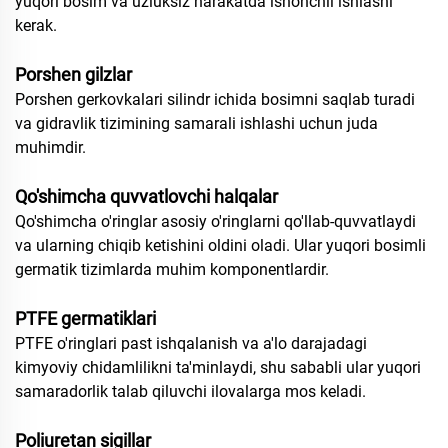
yuqori bosim va uzluksiz harakatda ishonchli ishlashi
kerak.
Porshen gilzlar
Porshen gerkovkalari silindr ichida bosimni saqlab turadi
va gidravlik tizimining samarali ishlashi uchun juda
muhimdir.
Qo'shimcha quvvatlovchi halqalar
Qo'shimcha o'ringlar asosiy o'ringlarni qo'llab-quvvatlaydi
va ularning chiqib ketishini oldini oladi. Ular yuqori bosimli
germatik tizimlarda muhim komponentlardir.
PTFE germatiklari
PTFE o'ringlari past ishqalanish va a'lo darajadagi
kimyoviy chidamlilikni ta'minlaydi, shu sababli ular yuqori
samaradorlik talab qiluvchi ilovalarga mos keladi.
Poliuretan sigillar