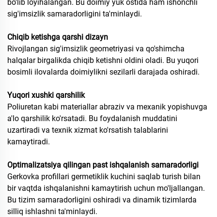
bo'lib loyihalangan. Bu doimiy yuk ostida ham ishonchli
sig'imsizlik samaradorligini ta'minlaydi.
Chiqib ketishga qarshi dizayn
Rivojlangan sig'imsizlik geometriyasi va qo'shimcha
halqalar birgalikda chiqib ketishni oldini oladi. Bu yuqori
bosimli ilovalarda doimiylikni sezilarli darajada oshiradi.
Yuqori xushki qarshilik
Poliuretan kabi materiallar abraziv va mexanik yopishuvga
a'lo qarshilik ko'rsatadi. Bu foydalanish muddatini
uzartiradi va texnik xizmat ko'rsatish talablarini
kamaytiradi.
Optimalizatsiya qilingan past ishqalanish samaradorligi
Gerkovka profillari germetiklik kuchini saqlab turish bilan
bir vaqtda ishqalanishni kamaytirish uchun mo'ljallangan.
Bu tizim samaradorligini oshiradi va dinamik tizimlarda
silliq ishlashni ta'minlaydi.