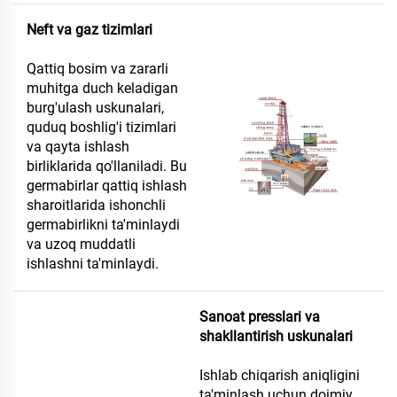
Neft va gaz tizimlari
Qattiq bosim va zararli
muhitga duch keladigan
burg'ulash uskunalari,
quduq boshlig'i tizimlari
va qayta ishlash
birliklarida qo'llaniladi. Bu
germabirlar qattiq ishlash
sharoitlarida ishonchli
germabirlikni ta'minlaydi
va uzoq muddatli
ishlashni ta'minlaydi.
Sanoat presslari va
shakllantirish uskunalari
Ishlab chiqarish aniqligini
ta'minlash uchun doimiy