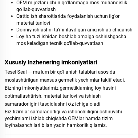
OEM mijozlar uchun qo'llanmaga mos muhandislik
qo'llab-quvvatlash
Qattiq ish sharoitlarida foydalanish uchun ilg'or
material tanlovi
Doimiy ishlashni ta'minlaydigan aniq ishlab chiqarish
Loyiha tuzilishidan boshlab amalga oshirishgacha
mos keladigan texnik qo'llab-quvvatlash
Xususiy inzhenering imkoniyatlari
Tesel Seal — ma'lum bir qo'llanish talablari asosida
moslashtirilgan maxsus germetik yechimlar taklif etadi.
Bizning imkoniyatlarimiz germetiklarning loyihasini
optimallashtirish, material tanlovi va ishlash
samaradorligini tasdiqlashni o'z ichiga oladi.
Biz tizimlar samaradorligi va ishonchliligini oshiruvchi
yechimlarni ishlab chiqishda OEMlar hamda tizim
loyihalashchilari bilan yaqin hamkorlik qilamiz.