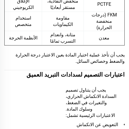
منخفض النفاذية،
الإغلاق
PCTFE
مستقر أبعاديًا
الكريوجيني
FKM (درجات
مقاومة
استخدام
منخفضة
الكيماويات
متخصص
الحرارة)
متانة، وانعدام
معدن
الأنظمة الحرجة
التسرب تمامًا
يجب أن تأخذ عملية اختيار المادة بعين الاعتبار درجة الحرارة
والضغط وخصائص السائل.
اعتبارات التصميم لسدادات التبريد العميق
يجب أن يتناول تصميم
السدادة الانكماش الحراري،
والتغيرات في الضغط،
وسلوك المادة.
الاعتبارات الرئيسية تشمل:
التعويض عن الانكماش