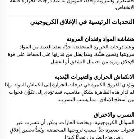
الاستقرار والمرونة والأداء الموثوق به عند درجات الحرارة فائقة
الانخفاض.
التحديات الرئيسية في الإغلاق الكريوجيني
هشاشة المواد وفقدان المرونة
وعند درجات الحرارة المنخفضة جدًّا، تفقد العديد من المواد
مرونتها وتصبح هشَّة. وهذا يقلل من قدرتها على الحفاظ على قوة
الإغلاق ويزيد من احتمال التشقق أو الفشل.
الانكماش الحراري والتغيرات البُعدية
وتؤدي الفروق الكبيرة في درجات الحرارة إلى انكماش المواد. وإذا
لم تُدار هذه الظاهرة بشكلٍ مناسب، فقد تؤدي إلى تكوُّن فجوات
بين أسطح الإغلاق، مما يسبب التسرب.
التسرب والاختراق
السوائل الكريوجينية، وبخاصة الغازات، يمكن أن تتسرب عبر
فجوات صغيرة جدًّا بسبب لزوجتها المنخفضة. ويُعَدُّ تحقيق إغلاقٍ
موثوقٍ في هذه الظروف تحديًّا كبيرًا.