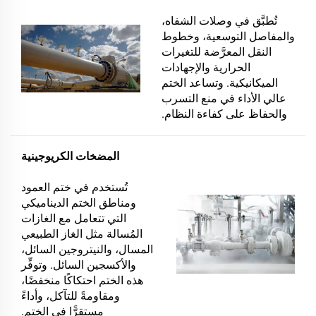
تُطبَّق في وصلات الشفاه،
والمفاصل التوسعية، وخطوط
النقل المعرَّضة للتغيرات
الحرارية والإجهادات
الميكانيكية. وتساعد الختم
عالي الأداء في منع التسرب
والحفاظ على كفاءة النظام.
المضخات الكريوجينية
تُستخدم في ختم العمود
ومناطق الختم الديناميكي
التي تتعامل مع الغازات
المُسالة مثل الغاز الطبيعي
المسال، والنيتروجين السائل،
والأكسجين السائل. وتوفِّر
هذه الختم احتكاكًا منخفضًا،
ومقاومةً للتآكل، وأداءً
مستقرًّا في الختم.