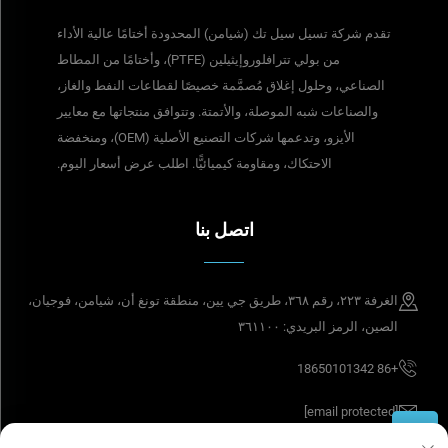
تقدم شركة تسيل سيل تك (شيامن) المحدودة أختامًا عالية الأداء
من بولي تترافلوروإيثيلين (PTFE)، وأختامًا من المطاط
الصناعي، وحلول إغلاق مُصمَّمة خصيصًا لقطاعات النفط والغاز،
والصناعات شبه الموصلة، والأتمتة. وتتوافق منتجاتها مع معايير
الأيزو، وتدعمها شركات التصنيع الأصلية (OEM)، ومنخفضة
الاحتكاك، ومقاومة كيميائيًّا. اطلب عرض أسعار اليوم.
اتصل بنا
الغرفة ٢٢٣، رقم ٣٦٨، طريق جي يين، منطقة تونغ أن، شيامن، فوجيان،
الصين، الرمز البريدي: ٣٦١١٠٠
+86 18650101342
[email protected]