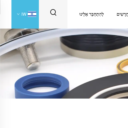
ֲדָשִים
לְהִתְחַבֵּר אֵלֵינוּ
IW