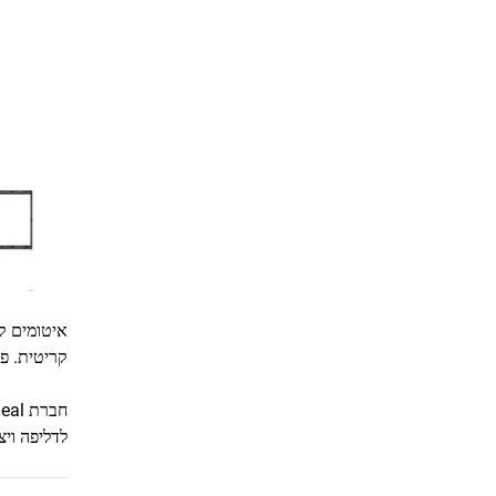
איטומים ק
קריטית. פת
לדליפה ויצ