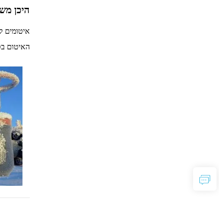
היכן משמ
האיטום בטמ