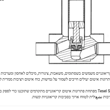
ריאוגניים משמשים בשסתומים, משאבות, צינורות, מיכלים לאחסון ומערכו
רונות איטום יעילים חייבים לשמור על גמישות, כוח איטום ויציבות ממדית ל
חברת Tesel Seal מפתחת פתרונות איטום קריאוגניים מתקדמים שתוכננו כדי 
יבות تشغולית לטווח ארוך בסביבות קריאוגניות קשות.