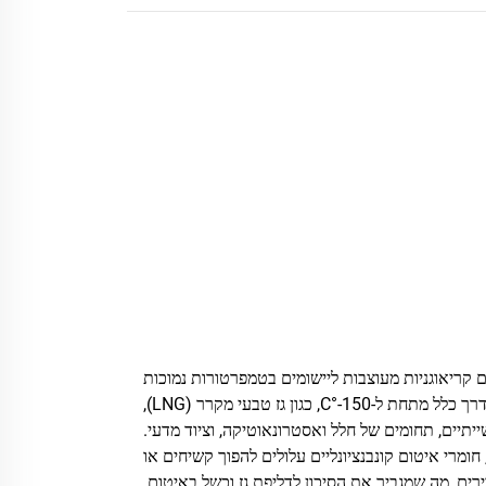
 קריאוגניות מעוצבות ליישומים בטמפרטורות נמוכות
קיצוניות, בדרך כלל מתחת ל-150-°C, כגון גז טבעי מקרר (LNG),
ייתיים, תחומים של חלל ואסטרונאוטיקה, וציוד מדעי.
חומרי איטום קונבנציונליים עלולים להפוך קשיחים או
רים, מה שמגביר את הסיכון לדליפת גז וכשל באיטום.