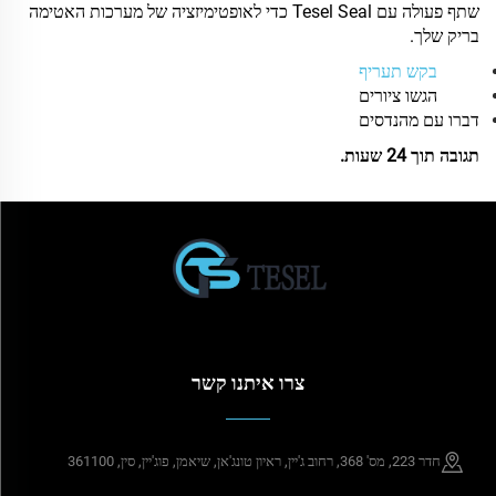
שתף פעולה עם Tesel Seal כדי לאופטימיזציה של מערכות האטימה
בריק שלך.
בקש תעריף
הגשו ציורים
דברו עם מהנדסים
תגובה תוך 24 שעות.
צרו איתנו קשר
חדר 223, מס' 368, רחוב ג'יין, ראיון טונג'אן, שיאמן, פוג'יין, סין, 361100