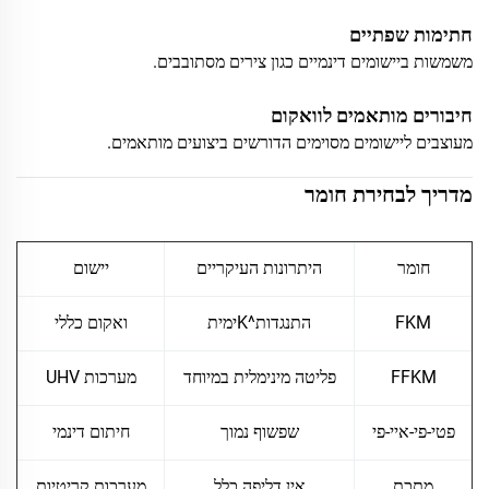
חתימות שפתיים
משמשות ביישומים דינמיים כגון צירים מסתובבים.
חיבורים מותאמים לוואקום
מעוצבים ליישומים מסוימים הדורשים ביצועים מותאמים.
מדריך לבחירת חומר
חומר
היתרונות העיקריים
יישום
FKM
התנגדות^Kימית
ואקום כללי
FFKM
פליטה מינימלית במיוחד
מערכות UHV
פטי-פי-איי-פי
שפשוף נמוך
חיתום דינמי
מתכת
אין דליפה כלל
מערכות קריטיות