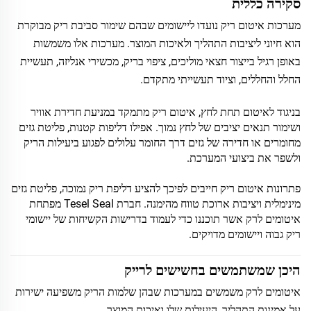
סקירה כללית
מערכות איטום ריק נועדו ליישומים שבהם שימור סביבת ריק מבוקרת
הוא חיוני ליציבות התהליך ולאיכות המוצר. מערכות אלו משמשות
באופן רגיל בייצור חצאי מוליכים, ציפוי בריק, מכשירי אנליזה, תעשיית
החלל והחללים, וציוד תעשייתי מתקדם.
בניגוד לאיטום תחת לחץ, איטום ריק מתמקד במניעת חדירת אוויר
ושימור תנאים יציבים של לחץ נמוך. אפילו דליפות קטנות, פליטת גזים
מחומרים או חדירה של גזים דרך החומר עלולים לפגוע ביעילות הריק
ולשפר את ביצועי המערכת.
פתרונות איטום ריק חייבים לפיכך להציע דליפת ריק נמוכה, פליטת גזים
מינימלית ויציבות ארוכת טווח מהימנה. חברת Tesel Seal מפתחת
איטומים לרק אשר תוכננו כדי לעמוד בדרישות הקשיחות של יישומי
ריק גבוה ויישומים מדויקים.
היכן שמשתמשים בחשישים לרייק
איטומים לרק משמשים במערכות שבהן שלמות הריק משפיעה ישירות
על אמינות התהליך, היעילות שלו ואיכות המוצר.