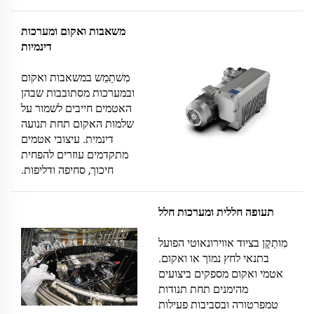
משאבות ואקום ומערכות
דינמיות
מִשׁתַמֵש במשאבות ואקום
ובמערכות מסתובבות שבהן
האטמים חייבים לשמור על
שלמות האקום תחת תנועה
דינמית. עיצובי אטמים
מתקדמים עוזרים להפחית
חיכוך, סחיפה ודליפות.
תעופה חללית ומערכות חלל
מִותְקָן בציוד אווירונאוטי הפועל
בתנאי לחץ נמוך או ואקום.
אטמי ואקום מספקים ביצועים
מהימנים תחת תנודות
טמפרטורה ובסביבות פעילות