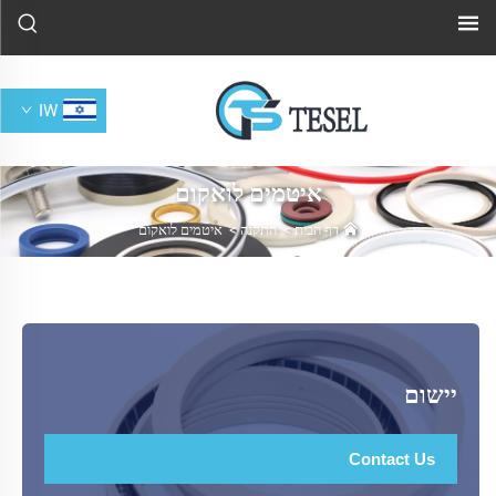
IW
איטמים לואקום
דף הבית
>
התקנה
>
איטמים לואקום
יישום
Contact Us