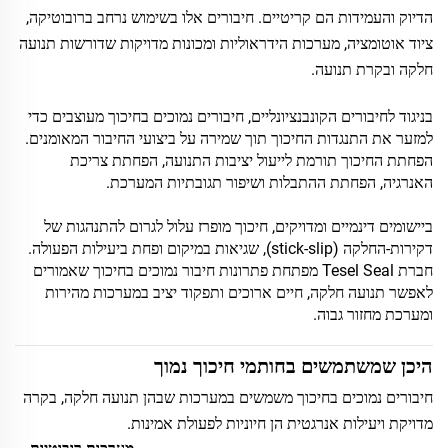
הדיוק והעמידות הם קריטיים. חיבורים אלו בשימוש נרחב ברובוטיקה,
ציוד אוטומציה, מערכות הידראוליות ומכונות מדויקות שדורשות תנועה
חלקה ובקרת תנועה.
בניגוד לחיבורים הקונבנציונליים, חיבורים נמוכים בחיכוך מעוצבים כדי
למזער את התנגדות החיכוך תוך שמירה על ביצועי החיבור המאומנים.
הפחתת החיכוך תורמת לייעול יציבות התנועה, הפחתת צריכת
האנרגיה, הפחתת ההתבלות ושיפור תגובתיות המערכת.
ביישומים דינמיים ומדויקים, חיכוך מופרז עלול לגרום להתנהגות של
דקירות-החלקה (stick-slip), שגיאות במיקום ופחת ביעילות הפעולה.
חברת Tesel Seal מפתחת פתרונות חיבור נמוכים בחיכוך שאמורים
לאפשר תנועה חלקה, חיים ארוכים ותפקוד יציב במערכות מהירות
ומערכת מחזור גבוה.
היכן שמשתמשים בחותמי חיכוך נמוך
חיבורים נמוכים בחיכוך משמשים במערכות שבהן תנועה חלקה, בקרה
מדויקת ויעילות אנרגטית הן חיוניות לפעולת אמינות.