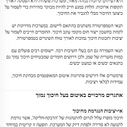
היא לעיתים קרובות גבוהה מאוד, ומערכות פועלות ללא הפסקה לאורך
תקופות ארוכות. הלחץ במגע חייב להיות מבוקר בזהירות כדי לשמור על
ביצועי החיבור מבלי להגביר את החיכוך.
תנאי הטמפרטורה משתנים בהתאם ליישום. במערכות מדויקות יש
לקחת בחשבון ייצור חום מקומי עקב חיכוך. החומרים חייבים לשמור על
יציבות ותכונות חיכוך נמוכות לאורך טווח השינויים בטמפרטורה.
תנאי השמירה גם הם בעלי חשיבות רבה. יישומים רבים פועלים עם
כמות מזערית של שמן, ולכן דרושים חומרים שמבטיחים חיכוך נמוך גם
בתנאים יבשים או כמעט יבשים.
פרמטרים אלו דורשים פתרונות איטום המאופטמים מבחינת חיכוך,
עמידות לבלאי ויציבות.
אתגרים מרכזיים באיטום בעל חיכוך נמוך
אי-יציבות הנגרמת מחיכוך
חיכוך מופרז עלול לגרום להתנהגות של 'הדבקה-חליקה', אשר גורמת
לתנועה לא סדירה ולפחת דיוק של המערכת. תופעה זו קריטית במיוחד