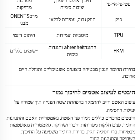
חיכוך אולטרה-נמוך,
מערכות
פטי-פי-איי-פי
יציבות כימית
מדויקות
מרכONENTS
פיק
חוזק גבוה, עמידות לבלאי
מבני
TPU
מיטביות ועמידות
חיתום דינמי
התנגדahrenheit ותנגדות
FKM
יישומים כלליים
כימית
בחירת החומר הנכון מבטיחה ביצועים אופטימליים ותוחלת חיים
ארוכה.
היבטים לעיצוב אטמים לחיכוך נמוך
עיצוב האטם חייב להתמקד בהפחתת שטח הפנייה תוך שמירה על
יעילות החסימה.
היבטים מרכזיים כוללים גימור פני השטח, גאומטריית האטם והתנהגות
החומר. פנים חלקות מפחיתות חיכוך ושחיקה. גאומטריות מאופטמות
מבטיחות כוח חסימה תקין. בחירת החומר משפיעה על החיכוך,
השחיקה והתנהגות החום.