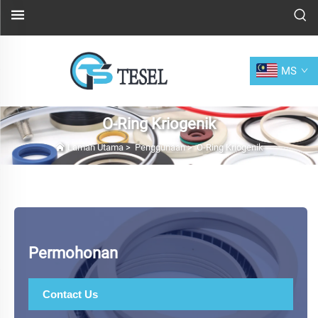
MS
O-Ring Kriogenik
Laman Utama
>
Penggunaan
>
O-Ring Kriogenik
Permohonan
Contact Us