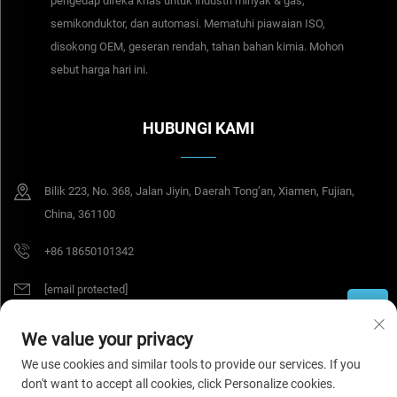
pengedap direka khas untuk industri minyak & gas,
semikonduktor, dan automasi. Mematuhi piawaian ISO,
disokong OEM, geseran rendah, tahan bahan kimia. Mohon
sebut harga hari ini.
HUBUNGI KAMI
Bilik 223, No. 368, Jalan Jiyin, Daerah Tong’an, Xiamen, Fujian,
China, 361100
+86 18650101342
[email protected]
We value your privacy
Hak Cipta © 2026 Tesel Seal Tech (Xiamen) Sdn. Bhd. Hak cipta terpelihara.
We use cookies and similar tools to provide our services. If you
Dasar Privasi
don't want to accept all cookies, click Personalize cookies.