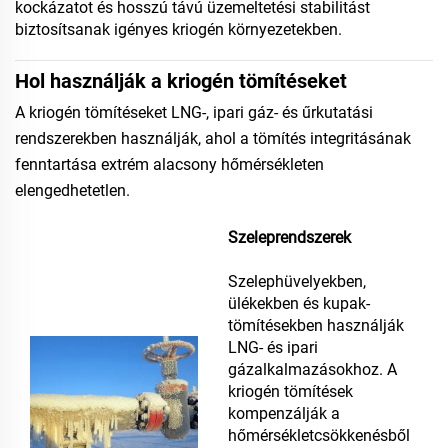
kockázatot és hosszú távú üzemeltetési stabilitást
biztosítsanak igényes kriogén környezetekben.
Hol használják a kriogén tömítéseket
A kriogén tömítéseket LNG-, ipari gáz- és űrkutatási
rendszerekben használják, ahol a tömítés integritásának
fenntartása extrém alacsony hőmérsékleten
elengedhetetlen.
Szeleprendszerek
Szelephüvelyekben,
ülékekben és kupak-
tömítésekben használják
LNG- és ipari
gázalkalmazásokhoz. A
kriogén tömítések
kompenzálják a
hőmérsékletcsökkenésből