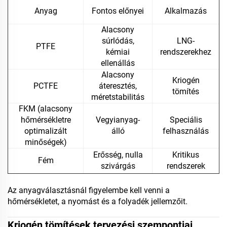
Anyag
Fontos előnyei
Alkalmazás
Alacsony
súrlódás,
LNG-
PTFE
kémiai
rendszerekhez
ellenállás
Alacsony
Kriogén
PCTFE
áteresztés,
tömítés
méretstabilitás
FKM (alacsony
hőmérsékletre
Vegyianyag-
Speciális
optimalizált
álló
felhasználás
minőségek)
Erősség, nulla
Kritikus
Fém
szivárgás
rendszerek
Az anyagválasztásnál figyelembe kell venni a
hőmérsékletet, a nyomást és a folyadék jellemzőit.
Kriogén tömítések tervezési szempontjai