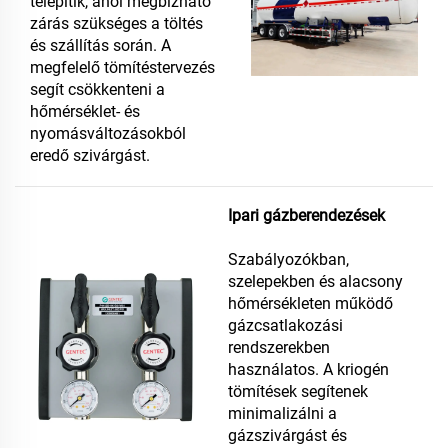
telepítik, ahol megbízható
zárás szükséges a töltés
és szállítás során. A
megfelelő tömítéstervezés
segít csökkenteni a
hőmérséklet- és
nyomásváltozásokból
eredő szivárgást.
Ipari gázberendezések
Szabályozókban,
szelepekben és alacsony
hőmérsékleten működő
gázcsatlakozási
rendszerekben
használatos. A kriogén
tömítések segítenek
minimalizálni a
gázszivárgást és