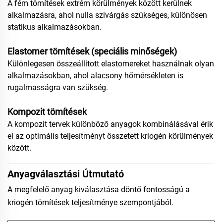
A fém tömítések extrém körülmények között kerülnek
alkalmazásra, ahol nulla szivárgás szükséges, különösen
statikus alkalmazásokban.
Elastomer tömítések (speciális minőségek)
Különlegesen összeállított elastomereket használnak olyan
alkalmazásokban, ahol alacsony hőmérsékleten is
rugalmasságra van szükség.
Kompozit tömítések
A kompozit tervek különböző anyagok kombinálásával érik
el az optimális teljesítményt összetett kriogén körülmények
között.
Anyagválasztási Útmutató
A megfelelő anyag kiválasztása döntő fontosságú a
kriogén tömítések teljesítménye szempontjából.