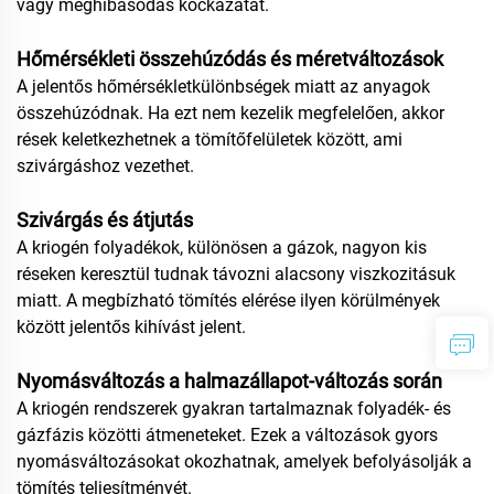
vagy meghibásodás kockázatát.
Hőmérsékleti összehúzódás és méretváltozások
A jelentős hőmérsékletkülönbségek miatt az anyagok
összehúzódnak. Ha ezt nem kezelik megfelelően, akkor
rések keletkezhetnek a tömítőfelületek között, ami
szivárgáshoz vezethet.
Szivárgás és átjutás
A kriogén folyadékok, különösen a gázok, nagyon kis
réseken keresztül tudnak távozni alacsony viszkozitásuk
miatt. A megbízható tömítés elérése ilyen körülmények
között jelentős kihívást jelent.
Nyomásváltozás a halmazállapot-változás során
A kriogén rendszerek gyakran tartalmaznak folyadék- és
gázfázis közötti átmeneteket. Ezek a változások gyors
nyomásváltozásokat okozhatnak, amelyek befolyásolják a
tömítés teljesítményét.