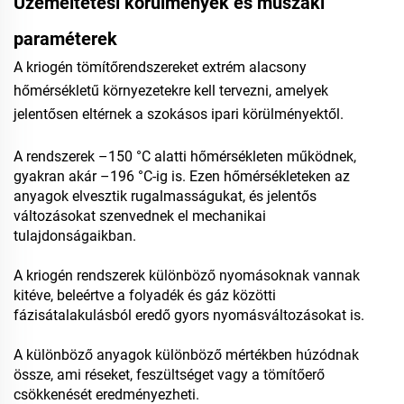
Üzemeltetési körülmények és műszaki
paraméterek
A kriogén tömítőrendszereket extrém alacsony
hőmérsékletű környezetekre kell tervezni, amelyek
jelentősen eltérnek a szokásos ipari körülményektől.
A rendszerek –150 °C alatti hőmérsékleten működnek,
gyakran akár –196 °C-ig is. Ezen hőmérsékleteken az
anyagok elvesztik rugalmasságukat, és jelentős
változásokat szenvednek el mechanikai
tulajdonságaikban.
A kriogén rendszerek különböző nyomásoknak vannak
kitéve, beleértve a folyadék és gáz közötti
fázisátalakulásból eredő gyors nyomásváltozásokat is.
A különböző anyagok különböző mértékben húzódnak
össze, ami réseket, feszültséget vagy a tömítőerő
csökkenését eredményezheti.