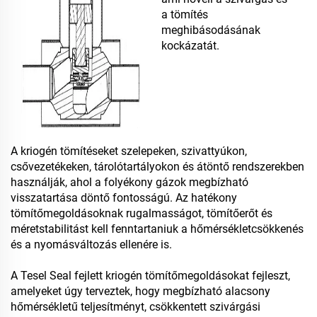
a tömítés
meghibásodásának
kockázatát.
A kriogén tömítéseket szelepeken, szivattyúkon,
csővezetékeken, tárolótartályokon és átöntő rendszerekben
használják, ahol a folyékony gázok megbízható
visszatartása döntő fontosságú. Az hatékony
tömítőmegoldásoknak rugalmasságot, tömítőerőt és
méretstabilitást kell fenntartaniuk a hőmérsékletcsökkenés
és a nyomásváltozás ellenére is.
A Tesel Seal fejlett kriogén tömítőmegoldásokat fejleszt,
amelyeket úgy terveztek, hogy megbízható alacsony
hőmérsékletű teljesítményt, csökkentett szivárgási