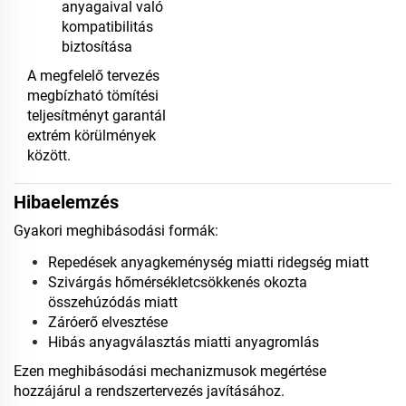
anyagaival való
kompatibilitás
biztosítása
A megfelelő tervezés
megbízható tömítési
teljesítményt garantál
extrém körülmények
között.
Hibaelemzés
Gyakori meghibásodási formák:
Repedések anyagkeménység miatti ridegség miatt
Szivárgás hőmérsékletcsökkenés okozta
összehúzódás miatt
Záróerő elvesztése
Hibás anyagválasztás miatti anyagromlás
Ezen meghibásodási mechanizmusok megértése
hozzájárul a rendszertervezés javításához.