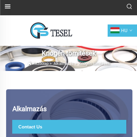
HU
Kriogén tömítések
Kezdőlap
>
Alkalmazás
>
Kriogén tömítések
Alkalmazás
Contact Us