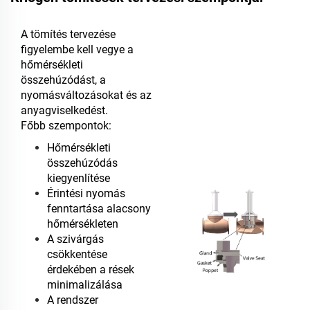
A tömítés tervezése
figyelembe kell vegye a
hőmérsékleti
összehúzódást, a
nyomásváltozásokat és az
anyagviselkedést.
Főbb szempontok:
Hőmérsékleti
összehúzódás
kiegyenlítése
Érintési nyomás
fenntartása alacsony
hőmérsékleten
A szivárgás
csökkentése
érdekében a rések
minimalizálása
A rendszer