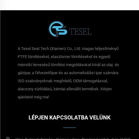
A Tesel Seal Tech (Xiamen) Co., Ltd. magas teljesítményű
PTFE tömítéseket, elasztomer tömítéseket és egyedi
mérnöki tervezésű tömítési megoldásokat kínál az olaj- és
gázipar, a félvezetőipar és az automatizálási ipar számára.
ISO-szabványoknak megfelelő, OEM-támogatással,
alacsony súrlódású, kémiai ellenálló termékek. Kérjen
ajánlatot még ma!
LÉPJEN KAPCSOLATBA VELÜNK