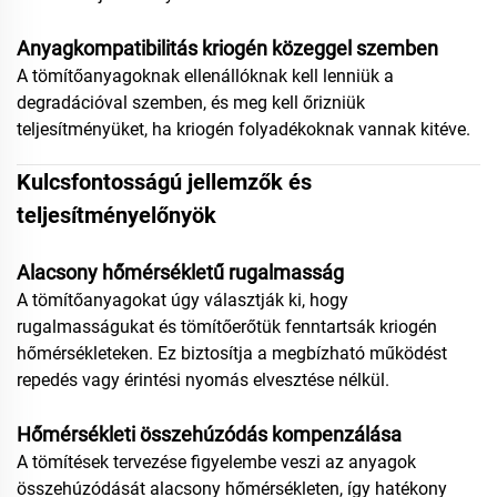
Anyagkompatibilitás kriogén közeggel szemben
A tömítőanyagoknak ellenállóknak kell lenniük a
degradációval szemben, és meg kell őrizniük
teljesítményüket, ha kriogén folyadékoknak vannak kitéve.
Kulcsfontosságú jellemzők és
teljesítményelőnyök
Alacsony hőmérsékletű rugalmasság
A tömítőanyagokat úgy választják ki, hogy
rugalmasságukat és tömítőerőtük fenntartsák kriogén
hőmérsékleteken. Ez biztosítja a megbízható működést
repedés vagy érintési nyomás elvesztése nélkül.
Hőmérsékleti összehúzódás kompenzálása
A tömítések tervezése figyelembe veszi az anyagok
összehúzódását alacsony hőmérsékleten, így hatékony