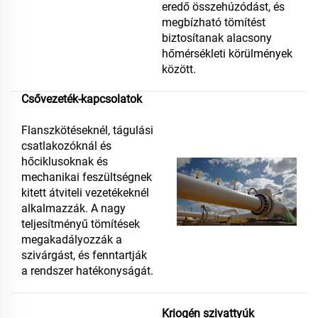
eredő összehúzódást, és
megbízható tömítést
biztosítanak alacsony
hőmérsékleti körülmények
között.
Csővezeték-kapcsolatok
Flanszkötéseknél, tágulási
csatlakozóknál és
hőciklusoknak és
mechanikai feszültségnek
kitett átviteli vezetékeknél
alkalmazzák. A nagy
teljesítményű tömítések
megakadályozzák a
szivárgást, és fenntartják
a rendszer hatékonyságát.
Kriogén szivattyúk