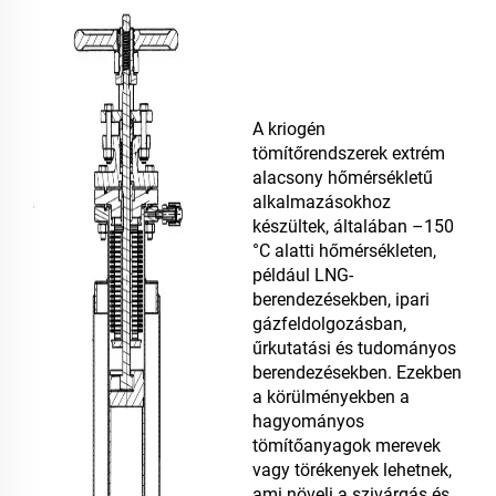
A kriogén
tömítőrendszerek extrém
alacsony hőmérsékletű
alkalmazásokhoz
készültek, általában –150
°C alatti hőmérsékleten,
például LNG-
berendezésekben, ipari
gázfeldolgozásban,
űrkutatási és tudományos
berendezésekben. Ezekben
a körülményekben a
hagyományos
tömítőanyagok merevek
vagy törékenyek lehetnek,
ami növeli a szivárgás és