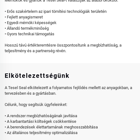
Mérnökök és gyártók a Tesel Seal-t választják az alábbi okokból:
• Erős szakértelem az ipari tömítési technológiák területén
• Fejlett anyagismeret
• Egyedi mérnöki képességek
• Állandó termékminőség
• Gyors technikai támogatás
Hosszú távú értékteremtésre összpontosítunk a megbízhatóság, a
teljesítmény és a partnerség révén.
Elkötelezettségünk
A Tesel Seal elkötelezett a folyamatos fejlődés mellett az anyagokban, a
tervezésben és a gyártásban.
Célunk, hogy segítsük ügyfeleinket:
• A rendszer megbízhatóságának javítása
• A karbantartási költségek csökkentése
• A berendezések élettartamának meghosszabbítása
• Az általános teljesítmény optimalizálása