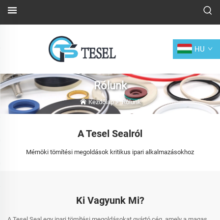
HU
Rólunk
Kezdőlap
>
Rólunk
A Tesel Sealról
Mérnöki tömítési megoldások kritikus ipari alkalmazásokhoz
Ki Vagyunk Mi?
A Tesel Seal egy ipari tömítési megoldásokat gyártó cég, amely a magas