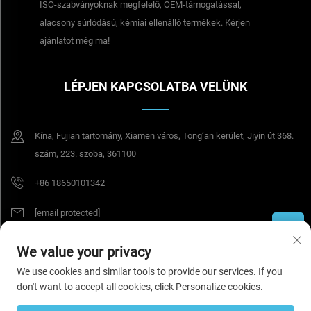
ISO-szabványoknak megfelelő, OEM-támogatással,
alacsony súrlódású, kémiai ellenálló termékek. Kérjen
ajánlatot még ma!
LÉPJEN KAPCSOLATBA VELÜNK
Kína, Fujian tartomány, Xiamen város, Tong’an kerület, Jiyin út 368.
szám, 223. szoba, 361100
+86 18650101342
[email protected]
We value your privacy
© 2026 Tesel Seal Tech (Xiamen) Co., Ltd. Minden jog fenntartva.
Adatvédelmi
irányelvek
We use cookies and similar tools to provide our services. If you
don't want to accept all cookies, click Personalize cookies.