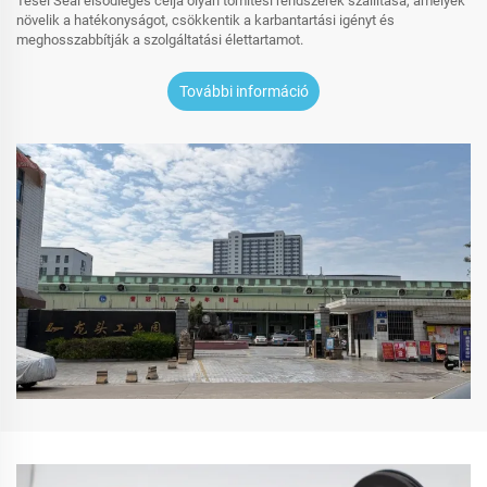
Tesel Seal elsődleges célja olyan tömítési rendszerek szállítása, amelyek
növelik a hatékonyságot, csökkentik a karbantartási igényt és
meghosszabbítják a szolgáltatási élettartamot.
További információ