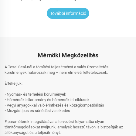
További információ
Mérnöki Megközelítés
A Tesel Seal-nél a tömítési teljesítményt a valós üzemeltetési
körülmények határozzák meg – nem elméleti feltételezések.
Értékeljük:
• Nyomás- és terhelési körülmények
• Hőmérséklettartomány és hőmérséklet-ciklusok
• Vegyi anyagokkal való érintkezés és közegkompatibilitás
• Mozgástípus és súrlódási viselkedés
E paraméterek integrálásával a tervezési folyamatba olyan
tömítőmegoldásokat nyújtunk, amelyek hosszú távon is biztosítják az
állékonyságot és a teljesítményt.