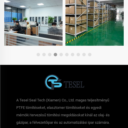
A Tesel Seal Tech (Xiamen) Co., Ltd. magas teljesítményű
PTFE tömítéseket, elasztomer tömítéseket és egyedi
mérnöki tervezésű tömítési megoldásokat kínál az olaj- és
gázipar, a félvezetőipar és az automatizálási ipar számára.