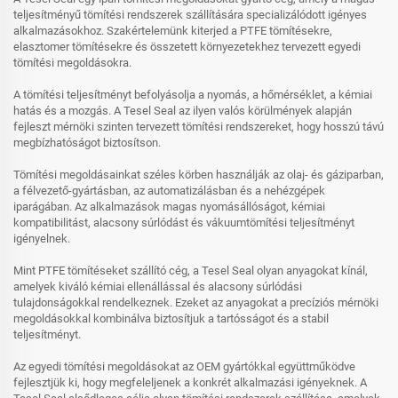
teljesítményű tömítési rendszerek szállítására specializálódott igényes
alkalmazásokhoz. Szakértelemünk kiterjed a PTFE tömítésekre,
elasztomer tömítésekre és összetett környezetekhez tervezett egyedi
tömítési megoldásokra.
A tömítési teljesítményt befolyásolja a nyomás, a hőmérséklet, a kémiai
hatás és a mozgás. A Tesel Seal az ilyen valós körülmények alapján
fejleszt mérnöki szinten tervezett tömítési rendszereket, hogy hosszú távú
megbízhatóságot biztosítson.
Tömítési megoldásainkat széles körben használják az olaj- és gáziparban,
a félvezető-gyártásban, az automatizálásban és a nehézgépek
iparágában. Az alkalmazások magas nyomásállóságot, kémiai
kompatibilitást, alacsony súrlódást és vákuumtömítési teljesítményt
igényelnek.
Mint PTFE tömítéseket szállító cég, a Tesel Seal olyan anyagokat kínál,
amelyek kiváló kémiai ellenállással és alacsony súrlódási
tulajdonságokkal rendelkeznek. Ezeket az anyagokat a precíziós mérnöki
megoldásokkal kombinálva biztosítjuk a tartósságot és a stabil
teljesítményt.
Az egyedi tömítési megoldásokat az OEM gyártókkal együttműködve
fejlesztjük ki, hogy megfeleljenek a konkrét alkalmazási igényeknek. A