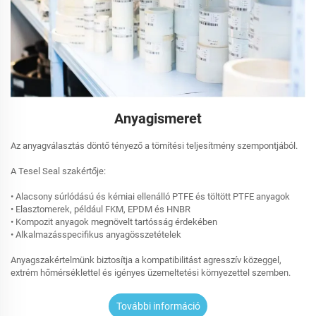
Anyagismeret
Az anyagválasztás döntő tényező a tömítési teljesítmény szempontjából.
A Tesel Seal szakértője:
• Alacsony súrlódású és kémiai ellenálló PTFE és töltött PTFE anyagok
• Elasztomerek, például FKM, EPDM és HNBR
• Kompozit anyagok megnövelt tartósság érdekében
• Alkalmazásspecifikus anyagösszetételek
Anyagszakértelmünk biztosítja a kompatibilitást agresszív közeggel,
extrém hőmérséklettel és igényes üzemeltetési környezettel szemben.
További információ