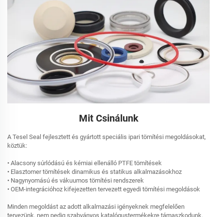
Mit Csinálunk
A Tesel Seal fejlesztett és gyártott speciális ipari tömítési megoldásokat,
köztük:
• Alacsony súrlódású és kémiai ellenálló PTFE tömítések
• Elasztomer tömítések dinamikus és statikus alkalmazásokhoz
• Nagynyomású és vákuumos tömítési rendszerek
• OEM-integrációhoz kifejezetten tervezett egyedi tömítési megoldások
Minden megoldást az adott alkalmazási igényeknek megfelelően
tervezünk, nem pedig szabványos katalógustermékekre támaszkodunk.