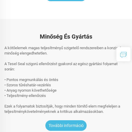
Minőség És Gyártás
A kötőelemek magas teljesítményű szigetelő rendszereiben a konzisztens
minőség elengedhetetlen.
A Tesel Seal szigorú ellenőrzést gyakorol az egész gyártási folyamat
során:
• Pontos megmunkálás és öntés
• Szoros tűréshatár-vezérlés
• Anyag nyomon követhetősége
• Teljesítmény-ellenőrzés
Ezek a folyamatok biztosítják, hogy minden tömítő elem megfeleljen a
teljesítménykövetelményeknek a kritikus alkalmazásokban.
További információ