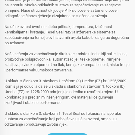
na isporuku visoko-prikladnih sustava za zapečaćivanje za zahtjevne
primjene. Naše stručnost uključuje PTFE čipove, elastomer čipove i
prilagođene čipova rješenja dizajnirana za složena okruženja.
Na učinkovitost čvrstine utječu pritisak, temperatura, izloženost
kemikalijama i kretanje. Tesel Seal razvija inženjerske sisteme za
zapečaćivanje na temelju ovih stvarnih uvjeta kako bi osigurao dugoročnu
pouzdanost.
Naša rješenja za zapečaćivanje široko se koriste u industriji nafte i plina,
proizvodnje poluprovodnika, automatizacije i teške opreme. Primjene
zahtijevaju visoku otpornost na tlak, kemijsku kompatibilnost, nisko trenje
i performanse vakuumskoga zatvaranja.
U skladu s člankom 3. stavkom 1. točkom (a) Uredbe (EZ) br. 1225/2009
Komisija je odlučila da se u skladu s člankom 3. stavkom 1. točkom (b)
Uredbe (EZ) br. 1225/2009 primjenjuje odredba o uvođenju mjera. U
kombinaciji s preciznim inženjeringom, ovi materijali osiguravaju
izdržljivost i stabilne performanse.
U skladu s člankom 3. stavkom 1. Tesel Seal se fokusira na isporuku
sustava za zapečaćivanje koji poboljšavaju učinkovitost, smanjuju
održavanje i produžavaju životni vijek.