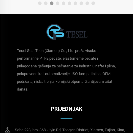
Tesel Seal Tech (Xiamen) Co., Ltd. pruža visoko-
performanne PTFE pečate, elastomerne pečate i
prilagođena rješenja za pečatanje za industriju nafte i plina,
poluprovodnika i automatizacije. ISO-kompatibilna, OEM-
podržana, niska trenja, kemijski otporna. Zahtijevam citat
danas.
PRIJEDNJAK
Soba 223, broj 368, Jiyin Rd, Tong'an District, Xiamen, Fujian, Kina,