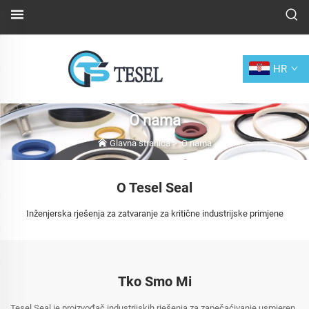
HR
O nama
Glavna stranica
>
O nama
O Tesel Seal
Inženjerska rješenja za zatvaranje za kritične industrijske primjene
Tko Smo Mi
Tesel Seal je proizvođač industrijskih rješenja za zapečaćivanje usmjeren