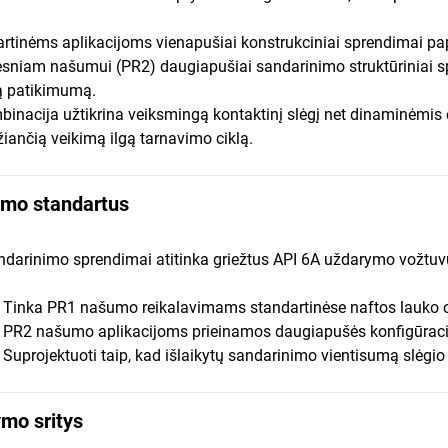
rtinėms aplikacijoms vienapušiai konstrukciniai sprendimai pa
sniam našumui (PR2) daugiapušiai sandarinimo struktūriniai sp
ą patikimumą.
binacija užtikrina veiksmingą kontaktinį slėgį net dinaminėmi
žiančią veikimą ilgą tarnavimo ciklą.
mo standartus
ndarinimo sprendimai atitinka griežtus API 6A uždarymo vožtuv
• Tinka PR1 našumo reikalavimams standartinėse naftos lauko 
• PR2 našumo aplikacijoms prieinamos daugiapušės konfigūraci
• Suprojektuoti taip, kad išlaikytų sandarinimo vientisumą slėgi
ymo sritys