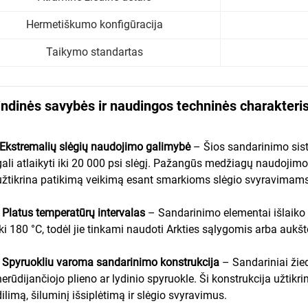
Hermetiškumo konfigūracija
Taikymo standartas
ndinės savybės ir naudingos techninės charakteri
Ekstremalių slėgių naudojimo galimybė
– Šios sandarinimo sist
gali atlaikyti iki 20 000 psi slėgį. Pažangūs medžiagų naudojim
užtikrina patikimą veikimą esant smarkioms slėgio svyravimams
•
Platus temperatūrų intervalas
– Sandarinimo elementai išlaiko
iki 180 °C, todėl jie tinkami naudoti Arkties sąlygomis arba auk
•
Spyruokliu varoma sandarinimo konstrukcija
– Sandariniai ži
nerūdijančiojo plieno ar lydinio spyruokle. Ši konstrukcija užt
dilimą, šiluminį išsiplėtimą ir slėgio svyravimus.