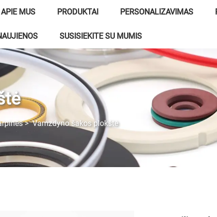
APIE MUS
PRODUKTAI
PERSONALIZAVIMAS
NAUJIENOS
SUSISIEKITE SU MUMIS
štė
rpinės
>
Vamzdyno šakos plokštė