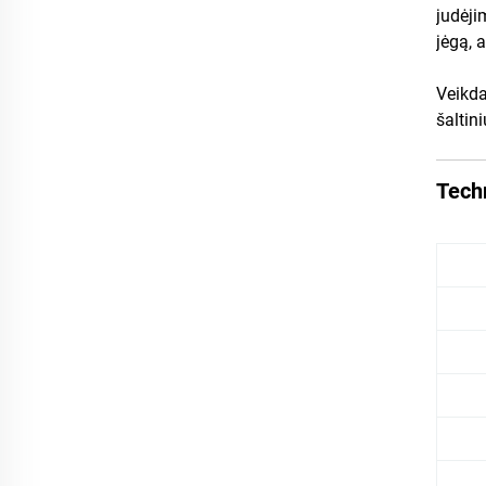
judėji
jėgą, 
Veikda
šaltin
Techn