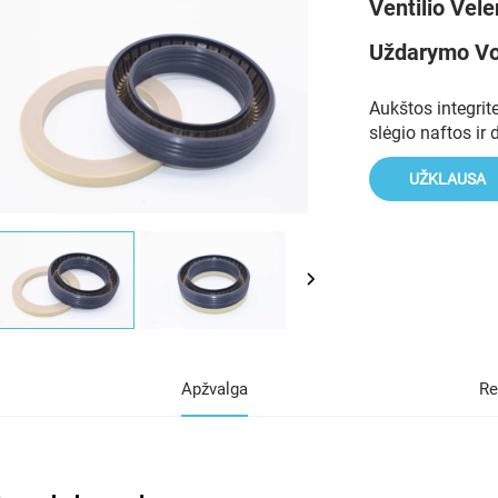
Ventilio Vel
Uždarymo Vo
Aukštos integri
slėgio naftos ir 
UŽKLAUSA
Apžvalga
Re