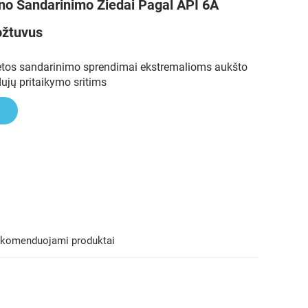
eno Sandarinimo Žiedai Pagal API 6A
žtuvus
tetos sandarinimo sprendimai ekstremalioms aukšto
dujų pritaikymo sritims
komenduojami produktai