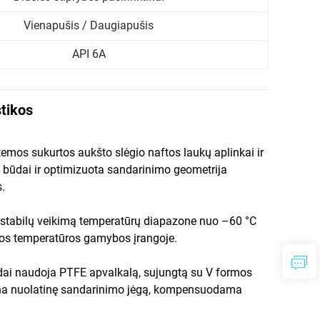
Vienapušis / Daugiapušis
API 6A
stikos
emos sukurtos aukšto slėgio naftos laukų aplinkai ir
o būdai ir optimizuota sandarinimo geometrija
.
 stabilų veikimą temperatūrų diapazone nuo –60 °C
štos temperatūros gamybos įrangoje.
edai naudoja PTFE apvalkalą, sujungtą su V formos
ikrina nuolatinę sandarinimo jėgą, kompensuodama