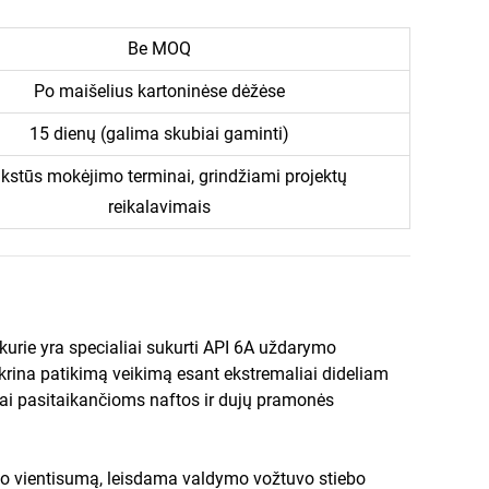
Be MOQ
Po maišelius kartoninėse dėžėse
15 dienų (galima skubiai gaminti)
kstūs mokėjimo terminai, grindžiami projektų
reikalavimais
 kurie yra specialiai sukurti API 6A uždarymo
tikrina patikimą veikimą esant ekstremaliai dideliam
nai pasitaikančioms naftos ir dujų pramonės
gio vientisumą, leisdama valdymo vožtuvo stiebo