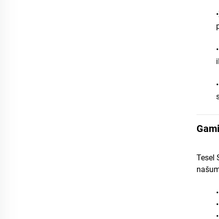
•
Gamin
Tesel 
našuma