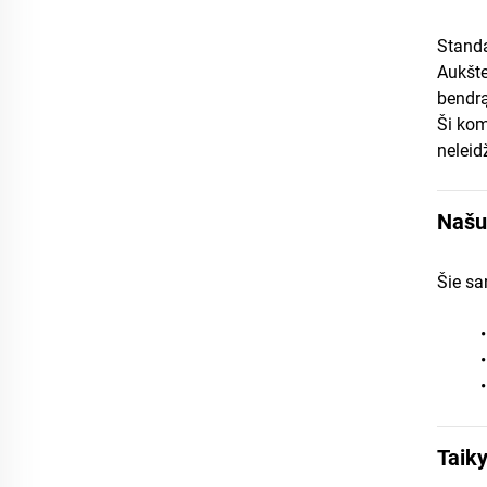
Standa
Aukšte
bendr
Ši kom
neleid
Našu
Šie sa
Taik