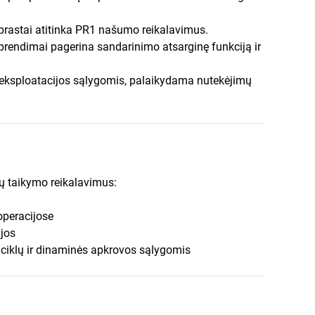
prastai atitinka PR1 našumo reikalavimus.
rendimai pagerina sandarinimo atsarginę funkciją ir
s eksploatacijos sąlygomis, palaikydama nutekėjimų
ų taikymo reikalavimus:
operacijose
jos
o ciklų ir dinaminės apkrovos sąlygomis