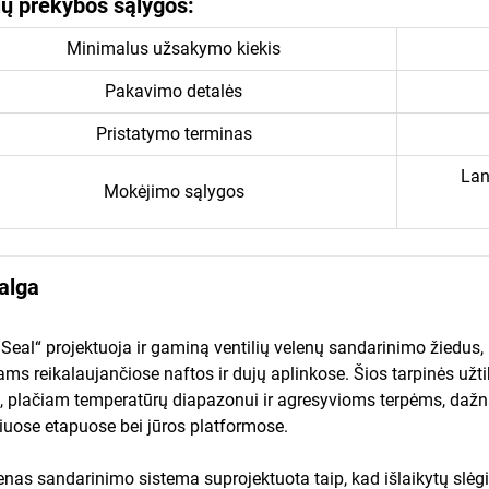
ių prekybos sąlygos:
Minimalus užsakymo kiekis
Pakavimo detalės
Pristatymo terminas
Lan
Mokėjimo sąlygos
alga
 Seal“ projektuoja ir gaminą ventilių velenų sandarinimo žiedus,
iams reikalaujančiose naftos ir dujų aplinkose. Šios tarpinės už
i, plačiam temperatūrų diapazonui ir agresyvioms terpėms, daž
iuose etapuose bei jūros platformose.
enas sandarinimo sistema suprojektuota taip, kad išlaikytų slė