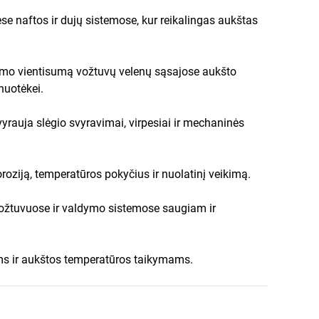
se naftos ir dujų sistemose, kur reikalingas aukštas
nimo vientisumą vožtuvų velenų sąsajose aukšto
nuotėkei.
yrauja slėgio svyravimai, virpesiai ir mechaninės
roziją, temperatūros pokyčius ir nuolatinį veikimą.
 vožtuvuose ir valdymo sistemose saugiam ir
s ir aukštos temperatūros taikymams.