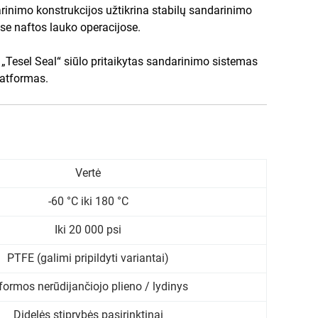
inimo konstrukcijos užtikrina stabilų sandarinimo
ėse naftos lauko operacijose.
 „Tesel Seal“ siūlo pritaikytas sandarinimo sistemas
latformas.
Vertė
-60 °C iki 180 °C
Iki 20 000 psi
PTFE (galimi pripildyti variantai)
formos nerūdijančiojo plieno / lydinys
Didelės stiprybės pasirinktinai