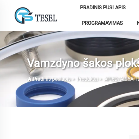
PRADINIS PUSLAPIS
PROGRAMAVIMAS
Vamzdyno šakos plok
Pradinis puslapis
>
Produktai
>
API6D/API6A Ta