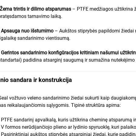
Žema trintis ir dilimo atsparumas
– PTFE medžiagos užtikrina ž
pratęsdamos tarnavimo laiką.
•
Apsauga nuo išstumimo
– Aukštos stiprybės papildomi žiedai n
ilgalaikę sandarinimo vientisumą.
•
Gerintos sandarinimo konfigūracijos kritiniam našumui užtikrin
standartai) padidina atsarginį saugumą ir sumažina nutekėjimo 
io sandara ir konstrukcija
Seal vožtuvo veleno sandarinimo žiedai sukurti kaip daugiakom
s reikalaujančiomis sąlygomis. Tipinė struktūra apima:
• PTFE sandarinį apvalkalą, kuris užtikrina cheminę atsparumą ir
• V formos nerūdijančiojo plieno ar lydinio spyruoklę, kuri palai
• Pasirinktiniai aukštos stiprybės atsarginiai žiedai, kurie padid