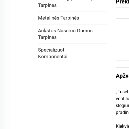
Prek
Tarpinės
Metalinės Tarpinės
Aukštos Našumo Gumos
Tarpinės
Specializuoti
Komponentai
Apžv
„Tesel
ventil
slėgiu
pradin
Kiekvi