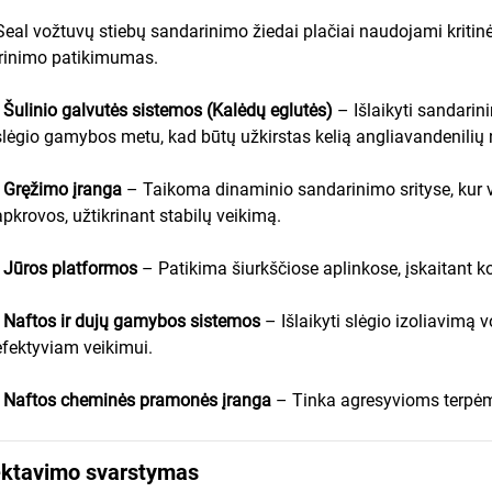
Seal vožtuvų stiebų sandarinimo žiedai plačiai naudojami kritinė
rinimo patikimumas.
•
Šulinio galvutės sistemos (Kalėdų eglutės)
– Išlaikyti sandari
slėgio gamybos metu, kad būtų užkirstas kelią angliavandenilių 
•
Gręžimo įranga
– Taikoma dinaminio sandarinimo srityse, kur v
apkrovos, užtikrinant stabilų veikimą.
•
Jūros platformos
– Patikima šiurkščiose aplinkose, įskaitant ko
•
Naftos ir dujų gamybos sistemos
– Išlaikyti slėgio izoliavimą
efektyviam veikimui.
•
Naftos cheminės pramonės įranga
– Tinka agresyvioms terpėm
ektavimo svarstymas