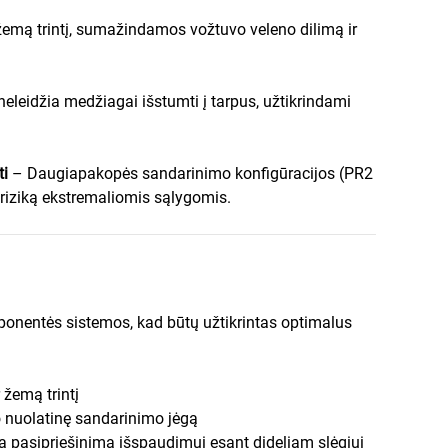
emą trintį, sumažindamos vožtuvo veleno dilimą ir
eleidžia medžiagai išstumti į tarpus, užtikrindami
ti
– Daugiapakopės sandarinimo konfigūracijos (PR2
riziką ekstremaliomis sąlygomis.
ponentės sistemos, kad būtų užtikrintas optimalus
 žemą trintį
ko nuolatinę sandarinimo jėgą
ina pasipriešinimą išspaudimui esant dideliam slėgiui