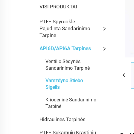
VISI PRODUKTAI
PTFE Spyruokle
Pajudinta Sandarinimo
Tarpinė
API6D/API6A Tarpinės
Ventilio Sėdynės
Sandarinimo Tarpinė
Vamzdyno Stiebo
Sigelis
Kriogeninė Sandarinimo
Tarpinė
Hidraulinės Tarpinės
PTFE Sukamųjų Kraštinių