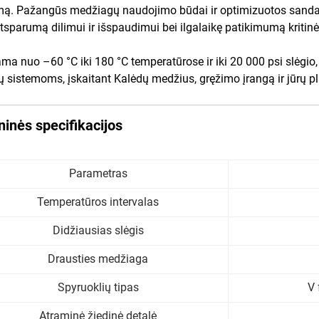
mą. Pažangūs medžiagų naudojimo būdai ir optimizuotos sandar
atsparumą dilimui ir išspaudimui bei ilgalaikę patikimumą kritin
ma nuo –60 °C iki 180 °C temperatūrose ir iki 20 000 psi slėgio,
ių sistemoms, įskaitant Kalėdų medžius, gręžimo įrangą ir jūrų p
inės specifikacijos
Parametras
Temperatūros intervalas
Didžiausias slėgis
Drausties medžiaga
Spyruoklių tipas
V 
Atraminė žiedinė detalė