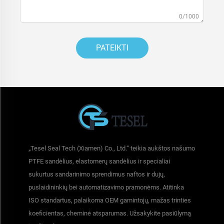
0/1000
PATEIKTI
„Tesel Seal Tech (Xiamen) Co., Ltd.“ teikia aukštos našumo
PTFE sandėlius, elastomerų sandėlius ir specialiai
sukurtus sandarinimo sprendimus naftos ir dujų,
puslaidininkių bei automatizavimo pramonėms. Atitinka
ISO standartus, palaikoma OEM gamintojų, mažas trinties
koeficientas, cheminė atsparumas. Užsakykite pasiūlymą