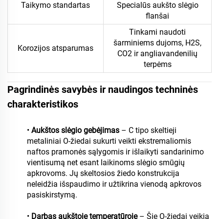
Taikymo standartas
Specialūs aukšto slėgio
flanšai
Tinkami naudoti
šarminiems dujoms, H2S,
Korozijos atsparumas
CO2 ir angliavandenilių
terpėms
Pagrindinės savybės ir naudingos techninės
charakteristikos
•
Aukštos slėgio gebėjimas
– C tipo skeltieji
metaliniai O-žiedai sukurti veikti ekstremaliomis
naftos pramonės sąlygomis ir išlaikyti sandarinimo
vientisumą net esant laikinoms slėgio smūgių
apkrovoms. Jų skeltosios žiedo konstrukcija
neleidžia išspaudimo ir užtikrina vienodą apkrovos
pasiskirstymą.
•
Darbas aukštoje temperatūroje
– Šie O-žiedai veikia