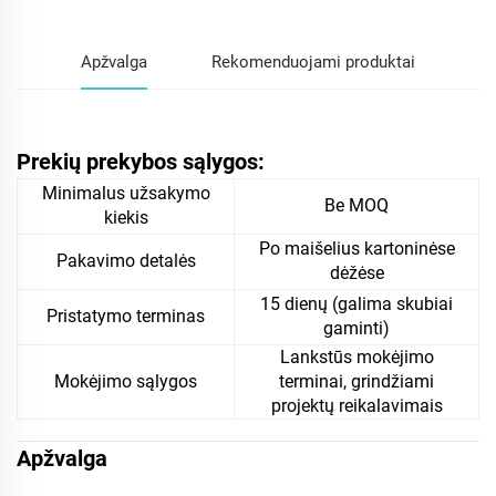
Apžvalga
Rekomenduojami produktai
Prekių prekybos sąlygos:
Minimalus užsakymo
Be MOQ
kiekis
Po maišelius kartoninėse
Pakavimo detalės
dėžėse
15 dienų (galima skubiai
Pristatymo terminas
gaminti)
Lankstūs mokėjimo
Mokėjimo sąlygos
terminai, grindžiami
projektų reikalavimais
Apžvalga