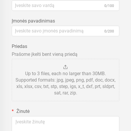
0/100
Įmonės pavadinimas
0/200
Priedas
Prašome įkelti bent vieną priedą
Up to 3 files, each no larger than 30MB.
Supported formats: jpg, jpeg, png, pdf, doc, docx,
xls, xlsx, csv, txt, stp, step, igs, x_t, dxf, prt, sldprt,
sat, rar, zip.
Žinutė