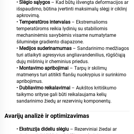
•
Slėgio sąlygos
– Kad būtų išvengta deformacijos ar
išspaudimo, būtina įvertinti maksimalų slėgį ir ciklinį
apkrovimą.
•
Temperatūros intervalas
– Ekstremalioms
temperatūroms reikia lydinių su stabiliomis
mechaninėmis savybėmis visame numatytame
šiluminėje gradiento diapazone.
•
Medijos suderinamumas
– Sandarinimo medžiagos
turi atlaikyti agresyvius angliavandenilius, rūgščiąją
dujų mišrinių ir cheminius priedus.
•
Montavimo apribojimai
– Tarpų ir skilimų
matmenys turi atitikti flanšų nuokrypius ir surinkimo
apribojimus.
•
Dubliavimo reikalavimai
– Aukštos kritiškumo
taikymo srityse gali būti reikalaujama kelių
sandarinimo žiedų ar rezervinių komponentų.
Avarijų analizė ir optimizavimas
•
Ekstruzija dideliu slėgiu
– Rezerviniai žiedai ar