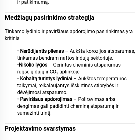
ir patikimumą.
Medžiagų pasirinkimo strategija
Tinkamo lydinio ir paviršiaus apdorojimo pasirinkimas yra
kritinis:
•
Nerūdijantis plienas
– Aukšta korozijos atsparumas,
tinkamas bendram naftos ir dujų sektoriuje.
•
Nikolio lygos
– Gerintas cheminis atsparumas
rūgščių dujų ir CO₂ aplinkoje.
•
Kobaltą turintys lydiniai
– Aukštos temperatūros
taikymai, reikalaujantys išskirtinės stiprybės ir
dėvėjimosi atsparumo.
•
Paviršiaus apdorojimas
– Poliravimas arba
dengimas gali padidinti cheminę atsparumą ir
sumažinti trintį.
Projektavimo svarstymas