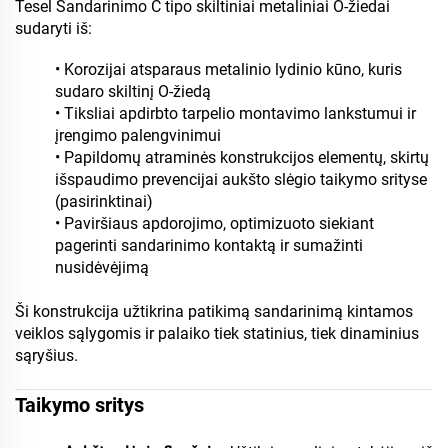
Tesel Sandarinimo C tipo skiltiniai metaliniai O-žiedai
sudaryti iš:
• Korozijai atsparaus metalinio lydinio kūno, kuris
sudaro skiltinį O-žiedą
• Tiksliai apdirbto tarpelio montavimo lankstumui ir
įrengimo palengvinimui
• Papildomų atraminės konstrukcijos elementų, skirtų
išspaudimo prevencijai aukšto slėgio taikymo srityse
(pasirinktinai)
• Paviršiaus apdorojimo, optimizuoto siekiant
pagerinti sandarinimo kontaktą ir sumažinti
nusidėvėjimą
Ši konstrukcija užtikrina patikimą sandarinimą kintamos
veiklos sąlygomis ir palaiko tiek statinius, tiek dinaminius
sąryšius.
Taikymo sritys