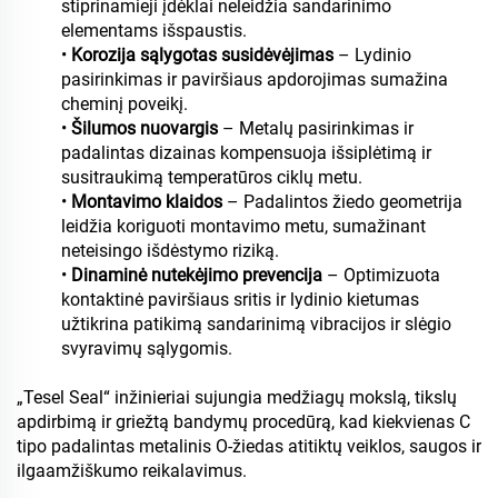
stiprinamieji įdėklai neleidžia sandarinimo
elementams išspaustis.
•
Korozija sąlygotas susidėvėjimas
– Lydinio
pasirinkimas ir paviršiaus apdorojimas sumažina
cheminį poveikį.
•
Šilumos nuovargis
– Metalų pasirinkimas ir
padalintas dizainas kompensuoja išsiplėtimą ir
susitraukimą temperatūros ciklų metu.
•
Montavimo klaidos
– Padalintos žiedo geometrija
leidžia koriguoti montavimo metu, sumažinant
neteisingo išdėstymo riziką.
•
Dinaminė nutekėjimo prevencija
– Optimizuota
kontaktinė paviršiaus sritis ir lydinio kietumas
užtikrina patikimą sandarinimą vibracijos ir slėgio
svyravimų sąlygomis.
„Tesel Seal“ inžinieriai sujungia medžiagų mokslą, tikslų
apdirbimą ir griežtą bandymų procedūrą, kad kiekvienas C
tipo padalintas metalinis O-žiedas atitiktų veiklos, saugos ir
ilgaamžiškumo reikalavimus.