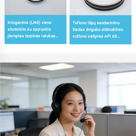
Kriogeninis (LNG) vieno
Teflono lūpų sandarinimo
stumoklio su spyruokle
žiedas dvigubo stūmoklinio
įtemptas tarpinės ratukas
vožtuvo sėdynės API 6D
kriogeniniam API 6D
normalios temperatūros
rutuliniam voztuvui
vožtuvams