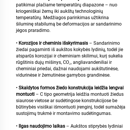
patikimai plačiame temperatūrų diapazone – nuo
kriogeniškai žemų iki aukštų technologinių
temperatūrų. Medžiagos parinkimas užtikrina
šiluminę stabilumą be deformacijos ar sandarinimo
jėgos praradimo.
•
Korozijos ir cheminis išskyrimasis
– Sandarinimo
žiedai pagaminti iš aukštos kokybės lydinių, todėl jie
atsparūs korozijai ir cheminiam skilimui, kurį sukelia
rūgštinis dujų mišinys, CO₂, angliavandeniliai ir
cheminiai priedai, dažnai naudojami aukštutinėse,
vidurinėse ir žemutinėse gamybos grandinėse.
•
Skaldytos formos žiedo konstrukcija leidžia lengvai
montuoti
– C tipo geometrija leidžia montuoti žiedus
siaurose vietose ar sudėtingose konstrukcijose be
būtinybės visiškai išmontuoti įrenginį, todėl sumažėja
sustojimų trukmė ir montavimo sudėtingumas.
•
Ilgas naudojimo laikas
– Aukštos stiprybės lydiniai