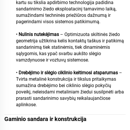
kartu su tikslia apdirbimo technologija padidina
sandarinimo žiedo eksploatacinį tarnavimo laiką,
sumažindami techninės priežiūros dažnumą ir
pagerindami visos sistemos patikimumą.
•
Nulinis nutekėjimas
– Optimizuota skiltinės žiedo
geometrija užtikrina kelis kontaktų taškus ir patikimą
sandarinimą tiek statinėmis, tiek dinaminėmis
sąlygomis, kas ypač svarbu aukšto slėgio
vamzdynuose ir voztuvų sistemose.
•
Drebėjimo ir slėgio ciklinio keitimosi atsparumas
–
Tvirta metalinė konstrukcija ir tikslus pritaikymas
sumažina drebėjimo bei ciklinio slėgio pokyčių
poveikį, neleisdami metaliniam žiedui susilpnėti arba
prarasti sandarinimo savybių reikalaujančiose
aplinkose.
Gaminio sandara ir konstrukcija