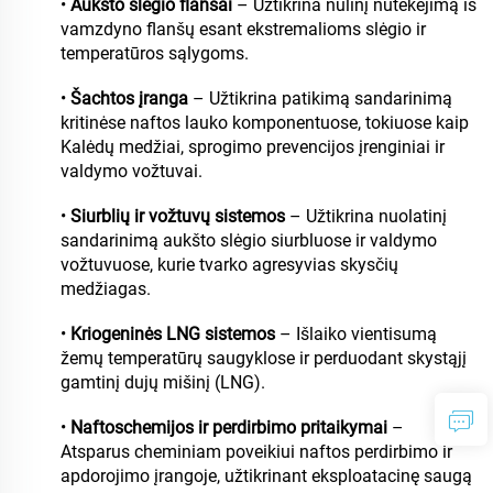
•
Aukšto slėgio flanšai
– Užtikrina nulinį nutekėjimą iš
vamzdyno flanšų esant ekstremalioms slėgio ir
temperatūros sąlygoms.
•
Šachtos įranga
– Užtikrina patikimą sandarinimą
kritinėse naftos lauko komponentuose, tokiuose kaip
Kalėdų medžiai, sprogimo prevencijos įrenginiai ir
valdymo vožtuvai.
•
Siurblių ir vožtuvų sistemos
– Užtikrina nuolatinį
sandarinimą aukšto slėgio siurbluose ir valdymo
vožtuvuose, kurie tvarko agresyvias skysčių
medžiagas.
•
Kriogeninės LNG sistemos
– Išlaiko vientisumą
žemų temperatūrų saugyklose ir perduodant skystąjį
gamtinį dujų mišinį (LNG).
•
Naftoschemijos ir perdirbimo pritaikymai
–
Atsparus cheminiam poveikiui naftos perdirbimo ir
apdorojimo įrangoje, užtikrinant eksploatacinę saugą