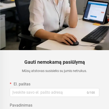
Gauti nemokamą pasiūlymą
Mūsų atstovas susisieks su jumis netrukus.
El. paštas
0/100
Pavadinimas