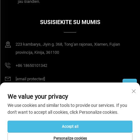
jau šiandien.
SUSISIEKITE SU MUMIS
223 kambarys, Jiyin g. 368, Tong’an rajonas, Xiamen, Fujian
provincija, Kinija, 361100
+86 18650101342
[email protected]
We value your privacy
Autorių teisės © 2026 Tesel Seal Tech (Xiamen) Co., Ltd. Visos teisės
We use cookies and similar tools to provide our services. If you
saugomos.
Privatumo politika
don't want to accept all cookies, click Personalize cookies.
Accept all
Personalize cookies