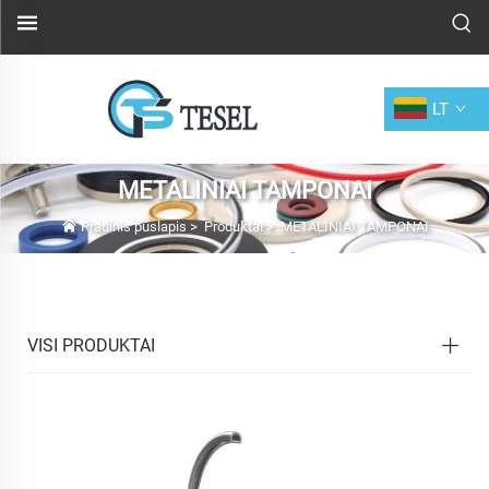
LT
METALINIAI TAMPONAI
Pradinis puslapis
>
Produktai
>
METALINIAI TAMPONAI
VISI PRODUKTAI