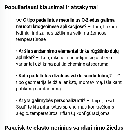
Populiariausi klausimai ir atsakymai
•
Ar C tipo padalintus metalinius O-žiedus galima
naudoti kriogeninėse aplikacijose?
– Taip, tinkami
lydiniai ir dizainas užtikrina veikimą žemose
temperatūrose.
•
Ar šie sandarinimo elementai tinka rūgštinio dujų
aplinkai?
– Taip, nikelio ir nerūdijančiojo plieno
variantai užtikrina puikią cheminę atsparumą.
•
Kaip padalintas dizainas veikia sandarinimą?
– C
tipo geometrija leidžia lankstų montavimą, išlaikant
patikimą sandarinimą.
•
Ar yra galimybės personalizuoti?
– Taip, „Tesel
Seal“ teikia pritaikytus sprendimus konkrečioms
slėgio, temperatūros ir flanšų konfigūracijoms.
Pakeiskite elastomerinius sandarinimo žiedus