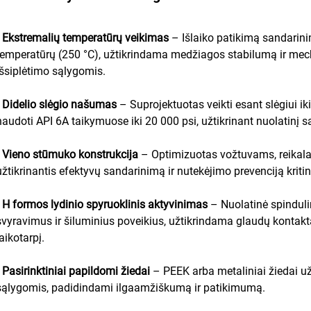
•
Ekstremalių temperatūrų veikimas
– Išlaiko patikimą sandarin
temperatūrų (250 °C), užtikrindama medžiagos stabilumą ir mec
išsiplėtimo sąlygomis.
•
Didelio slėgio našumas
– Suprojektuotas veikti esant slėgiui ik
naudoti API 6A taikymuose iki 20 000 psi, užtikrinant nuolatinį 
•
Vieno stūmuko konstrukcija
– Optimizuotas vožtuvams, reikala
užtikrinantis efektyvų sandarinimą ir nutekėjimo prevenciją kritin
•
H formos lydinio spyruoklinis aktyvinimas
– Nuolatinė spindul
svyravimus ir šiluminius poveikius, užtikrindama glaudų kontakt
laikotarpį.
•
Pasirinktiniai papildomi žiedai
– PEEK arba metaliniai žiedai u
sąlygomis, padidindami ilgaamžiškumą ir patikimumą.