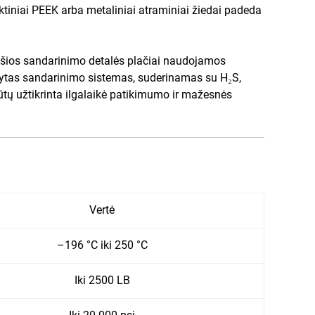
tiniai PEEK arba metaliniai atraminiai žiedai padeda
, šios sandarinimo detalės plačiai naudojamos
aikytas sandarinimo sistemas, suderinamas su H₂S,
ūtų užtikrinta ilgalaikė patikimumo ir mažesnės
Vertė
–196 °C iki 250 °C
Iki 2500 LB