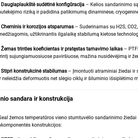
•
Daugiaplaukštė sudėtinė konfigūracija
– Kelios sandarinimo są
nutekėjimo riziką ir padidina patikimumą dinaminėse, cryogeninė
•
Cheminis ir korozijos atsparumas
– Suderinamas su H2S, CO2, 
medžiagomis, užtikrinantis ilgalaikę stabilumą kietose technolo
•
Žemas trinties koeficientas ir pratęstas tarnavimo laikas
– PTF
trintį sujungiamuosiuose paviršiuose, mažina nusidėvėjimą ir že
•
Stipri konstrukcinė stabilumas
– Įmontuoti atraminiai žiedai ir
ir neleidžia deformuotis net slėgio ciklų ir šiluminio išsiplėtimo 
io sandara ir konstrukcija
Seal žemos temperatūros vieno stumtuvėlio sandarinimo žiedai
akomponentės konstrukcijos: