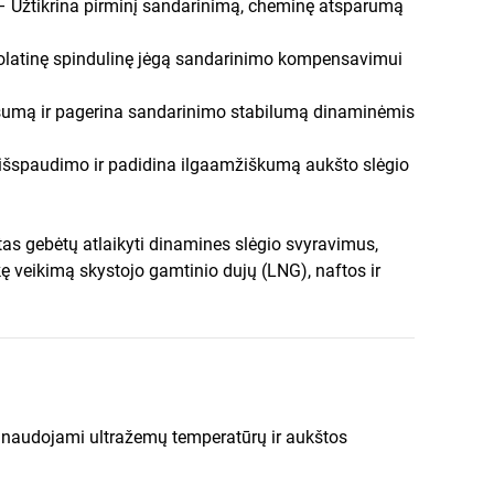
– Užtikrina pirminį sandarinimą, cheminę atsparumą
olatinę spindulinę jėgą sandarinimo kompensavimui
tisumą ir pagerina sandarinimo stabilumą dinaminėmis
 išspaudimo ir padidina ilgaamžiškumą aukšto slėgio
as gebėtų atlaikyti dinamines slėgio svyravimus,
kę veikimą skystojo gamtinio dujų (LNG), naftos ir
i naudojami ultražemų temperatūrų ir aukštos