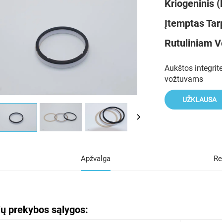
Kriogeninis 
Įtemptas Tar
Rutuliniam V
Aukštos integri
vožtuvams
UŽKLAUSA
Apžvalga
Re
ių prekybos sąlygos: