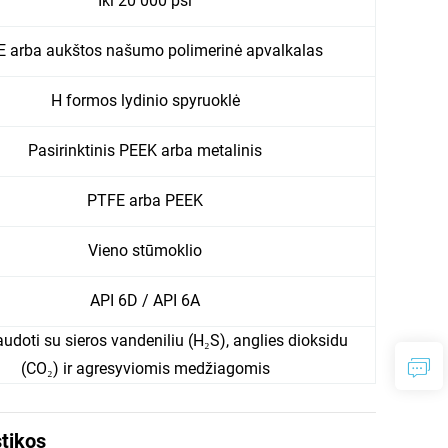
Iki 20 000 psi
 arba aukštos našumo polimerinė apvalkalas
H formos lydinio spyruoklė
Pasirinktinis PEEK arba metalinis
PTFE arba PEEK
Vieno stūmoklio
API 6D / API 6A
udoti su sieros vandeniliu (H₂S), anglies dioksidu
(CO₂) ir agresyviomis medžiagomis
stikos