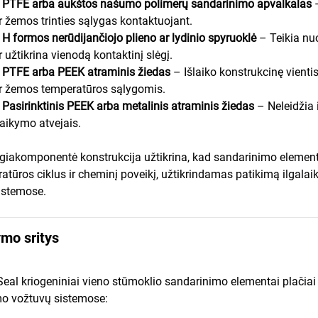
•
PTFE arba aukštos našumo polimerų sandarinimo apvalkalas
ir žemos trinties sąlygas kontaktuojant.
•
H formos nerūdijančiojo plieno ar lydinio spyruoklė
– Teikia nu
ir užtikrina vienodą kontaktinį slėgį.
•
PTFE arba PEEK atraminis žiedas
– Išlaiko konstrukcinę vien
ir žemos temperatūros sąlygomis.
•
Pasirinktinis PEEK arba metalinis atraminis žiedas
– Neleidžia
taikymo atvejais.
giakomponentė konstrukcija užtikrina, kad sandarinimo element
atūros ciklus ir cheminį poveikį, užtikrindamas patikimą ilgalai
istemose.
ymo sritys
Seal kriogeniniai vieno stūmoklio sandarinimo elementai plačia
o vožtuvų sistemose: