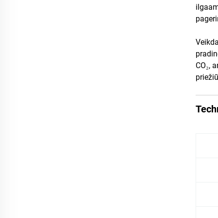
ilgaam
pageri
Veikda
pradin
CO₂, a
prieži
Techn