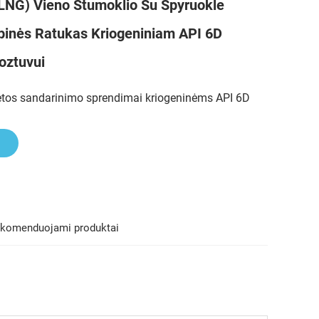
(LNG) Vieno Stumoklio Su Spyruokle
pinės Ratukas Kriogeniniam API 6D
oztuvui
tetos sandarinimo sprendimai kriogeninėms API 6D
komenduojami produktai