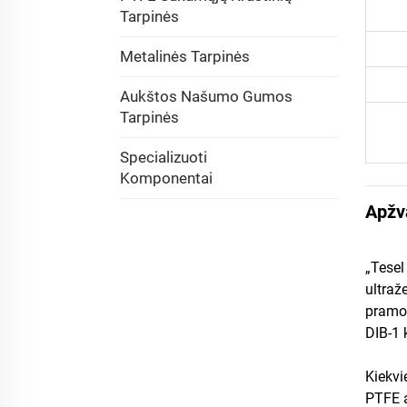
Tarpinės
Metalinės Tarpinės
Aukštos Našumo Gumos
Tarpinės
Specializuoti
Komponentai
Apžv
„Tesel
ultraž
pramon
DIB-1 
Kiekvi
PTFE a