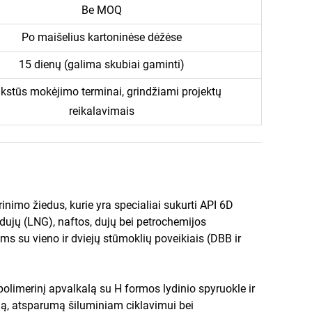
Be MOQ
Po maišelius kartoninėse dėžėse
15 dienų (galima skubiai gaminti)
kstūs mokėjimo terminai, grindžiami projektų
reikalavimais
inimo žiedus, kurie yra specialiai sukurti API 6D
ujų (LNG), naftos, dujų bei petrochemijos
s su vieno ir dviejų stūmoklių poveikiais (DBB ir
imerinį apvalkalą su H formos lydinio spyruokle ir
ą, atsparumą šiluminiam ciklavimui bei