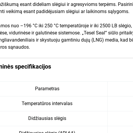
žiškumą esant dideliam slėgiui ir agresyvioms terpėms. Pasirink
nti veikimą esant padidėjusiam slėgiui ar laikinoms sąlygoms.
mos nuo –196 °C iki 250 °C temperatūroje ir iki 2500 LB slėgio
ėse, vidurinėse ir galutinėse sistemose. „Tesel Seal“ siūlo prit
ngliavandeniliais ir skystuoju gamtiniu dujų (LNG) media, kad b
ūros sąnaudos.
inės specifikacijos
Parametras
Temperatūros intervalas
Didžiausias slėgis