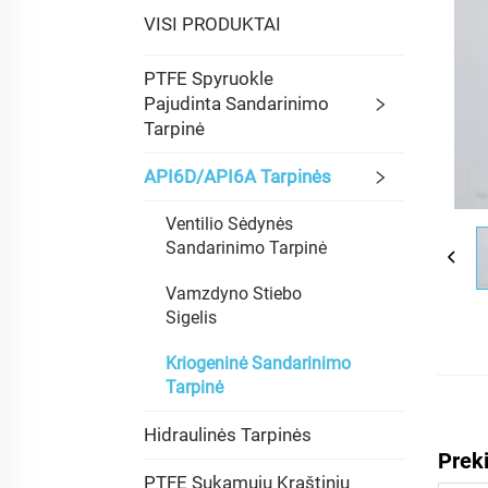
VISI PRODUKTAI
PTFE Spyruokle
Pajudinta Sandarinimo
Tarpinė
API6D/API6A Tarpinės
Ventilio Sėdynės
Sandarinimo Tarpinė
Vamzdyno Stiebo
Sigelis
Kriogeninė Sandarinimo
Tarpinė
Hidraulinės Tarpinės
Prek
PTFE Sukamųjų Kraštinių