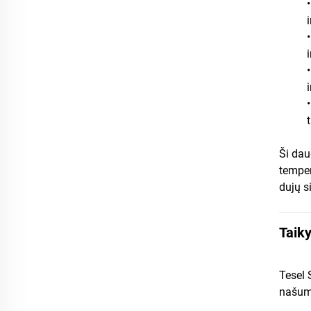
Ši dau
temper
dujų s
Taik
Tesel 
našum