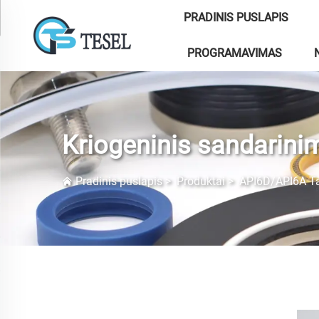
PRADINIS PUSLAPIS
PROGRAMAVIMAS
Kriogeninis sandarini
Pradinis puslapis
>
Produktai
>
API6D/API6A Ta