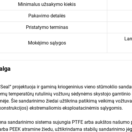
Minimalus užsakymo kiekis
Pakavimo detalės
Pristatymo terminas
Lan
Mokėjimo sąlygos
alga
 Seal“ projektuoja ir gaminą kriogeninius vieno stūmoklio sandar
emų temperatūrų rutulinių vožtuvų sėdynėms skystojo gamtinio d
ėje. Šie sandarinimo žiedai užtikrina patikimą veikimą vožtuvam
konstrukcijos) ekstremaliomis eksploatacinėmis sąlygomis.
ena sandarinimo sistema sujungia PTFE arba aukštos našumo pol
rba PEEK atramine žiedu, užtikrindama stabilų sandarinimo jėg