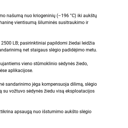
imo našumą nuo kriogeninių (–196 °C) iki aukštų
haninę vientisumą šiluminės susitraukimo ir
i 2500 LB; pasirinktiniai papildomi žiedai leidžia
sandarinimą net staigaus slėgio padidėjimo metu.
ujantiems vieno stūmoklinio sėdynės žiedo,
ėse aplikacijose.
inė sandarinimo jėga kompensuoja dilimą, slėgio
ą su vožtuvo sėdynės žiedu visą eksploatacijos
žtikrina apsaugą nuo išstumimo aukšto slėgio