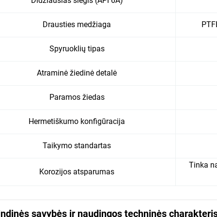
Didžiausias slėgis (API 6A)
Drausties medžiaga
PTFE
Spyruoklių tipas
Atraminė žiedinė detalė
Paramos žiedas
Hermetiškumo konfigūracija
Taikymo standartas
Tinka na
Korozijos atsparumas
ndinės savybės ir naudingos techninės charakteri