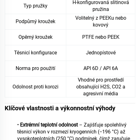
H-konfigurovaná slitinová
Typ pružky
pružina
Volitelný z PEEKu nebo
Podpůrný kroužek
kovový
Opěrný kroužek
PTFE nebo PEEK
Těsnicí konfigurace
Jednopístové
Norma pro použití
API 6D / API 6A
Vhodné pro prostředí
Odolnost proti korozi
obsahující H2S, CO2 a
agresivní média
Klíčové vlastnosti a výkonnostní výhody
•
Extrémní teplotní odolnost
– Zajišťuje spolehlivý
těsnicí výkon v rozmezí kryogenních (−196 °C) až
vysokoteplotních (250 °C) podmínek, čímž zaručuje