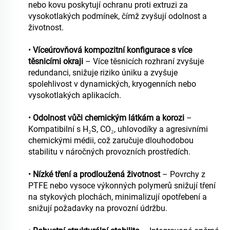
nebo kovu poskytují ochranu proti extruzi za
vysokotlakých podmínek, čímž zvyšují odolnost a
životnost.
•
Víceúrovňová kompozitní konfigurace s více
těsnicími okraji
– Více těsnicích rozhraní zvyšuje
redundanci, snižuje riziko úniku a zvyšuje
spolehlivost v dynamických, kryogenních nebo
vysokotlakých aplikacích.
•
Odolnost vůči chemickým látkám a korozi
–
Kompatibilní s H₂S, CO₂, uhlovodíky a agresivními
chemickými médii, což zaručuje dlouhodobou
stabilitu v náročných provozních prostředích.
•
Nízké tření a prodloužená životnost
– Povrchy z
PTFE nebo vysoce výkonných polymerů snižují tření
na stykových plochách, minimalizují opotřebení a
snižují požadavky na provozní údržbu.