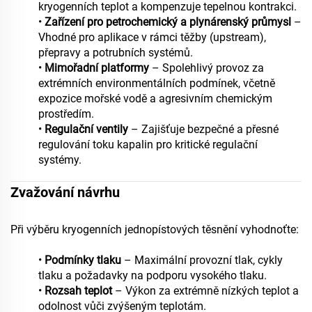
kryogenních teplot a kompenzuje tepelnou kontrakci.
•
Zařízení pro petrochemický a plynárenský průmysl
–
Vhodné pro aplikace v rámci těžby (upstream),
přepravy a potrubních systémů.
•
Mimořadní platformy
– Spolehlivý provoz za
extrémních environmentálních podmínek, včetně
expozice mořské vodě a agresivním chemickým
prostředím.
•
Regulační ventily
– Zajišťuje bezpečné a přesné
regulování toku kapalin pro kritické regulační
systémy.
Zvažování návrhu
Při výběru kryogenních jednopístových těsnění vyhodnoťte:
•
Podmínky tlaku
– Maximální provozní tlak, cykly
tlaku a požadavky na podporu vysokého tlaku.
•
Rozsah teplot
– Výkon za extrémně nízkých teplot a
odolnost vůči zvýšeným teplotám.