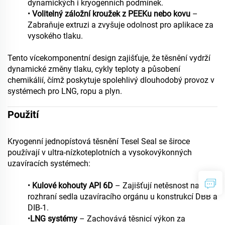
dynamických i kryogenních podmínek.
•
Volitelný záložní kroužek z PEEKu nebo kovu
–
Zabraňuje extruzi a zvyšuje odolnost pro aplikace za
vysokého tlaku.
Tento vícekomponentní design zajišťuje, že těsnění vydrží
dynamické změny tlaku, cykly teploty a působení
chemikálií, čímž poskytuje spolehlivý dlouhodobý provoz v
systémech pro LNG, ropu a plyn.
Použití
Kryogenní jednopístová těsnění Tesel Seal se široce
používají v ultra-nízkoteplotních a vysokovýkonných
uzavíracích systémech:
•
Kulové kohouty API 6D
– Zajišťují netěsnost na
rozhraní sedla uzavíracího orgánu u konstrukcí DBB a
DIB-1.
•
LNG systémy
– Zachovává těsnicí výkon za