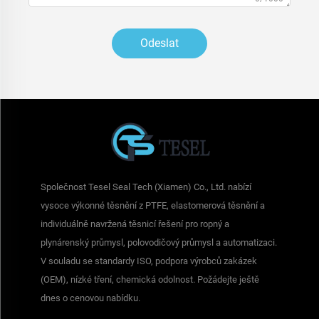
Odeslat
Společnost Tesel Seal Tech (Xiamen) Co., Ltd. nabízí
vysoce výkonné těsnění z PTFE, elastomerová těsnění a
individuálně navržená těsnicí řešení pro ropný a
plynárenský průmysl, polovodičový průmysl a automatizaci.
V souladu se standardy ISO, podpora výrobců zakázek
(OEM), nízké tření, chemická odolnost. Požádejte ještě
dnes o cenovou nabídku.