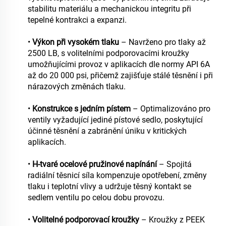
stabilitu materiálu a mechanickou integritu při
tepelné kontrakci a expanzi.
•
Výkon při vysokém tlaku
– Navrženo pro tlaky až
2500 LB, s volitelními podporovacími kroužky
umožňujícími provoz v aplikacích dle normy API 6A
až do 20 000 psi, přičemž zajišťuje stálé těsnění i při
nárazových změnách tlaku.
•
Konstrukce s jedním pístem
– Optimalizováno pro
ventily vyžadující jediné pístové sedlo, poskytující
účinné těsnění a zabránění úniku v kritických
aplikacích.
•
H-tvaré ocelové pružinové napínání
– Spojitá
radiální těsnicí síla kompenzuje opotřebení, změny
tlaku i teplotní vlivy a udržuje těsný kontakt se
sedlem ventilu po celou dobu provozu.
•
Volitelné podporovací kroužky
– Kroužky z PEEK