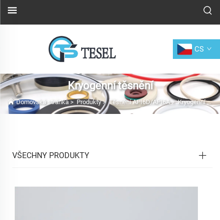
CS
Kryogenní těsnění
Domovská stránka
>
Produkty
>
Těsnění API6D/API6A
>
Kryogenní těsnění
VŠECHNY PRODUKTY