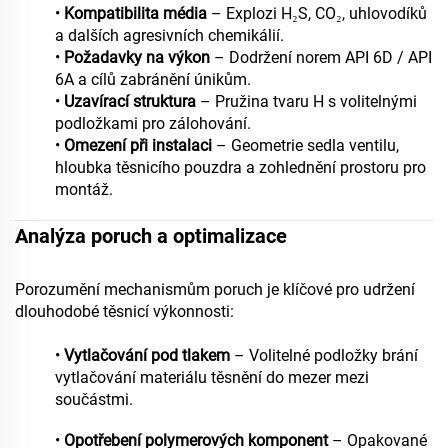
•
Kompatibilita média
– Explozi H₂S, CO₂, uhlovodíků
a dalších agresivních chemikálií.
•
Požadavky na výkon
– Dodržení norem API 6D / API
6A a cílů zabránění únikům.
•
Uzavírací struktura
– Pružina tvaru H s volitelnými
podložkami pro zálohování.
•
Omezení při instalaci
– Geometrie sedla ventilu,
hloubka těsnicího pouzdra a zohlednění prostoru pro
montáž.
Analýza poruch a optimalizace
Porozumění mechanismům poruch je klíčové pro udržení
dlouhodobé těsnicí výkonnosti:
•
Vytlačování pod tlakem
– Volitelné podložky brání
vytlačování materiálu těsnění do mezer mezi
součástmi.
•
Opotřebení polymerových komponent
– Opakované