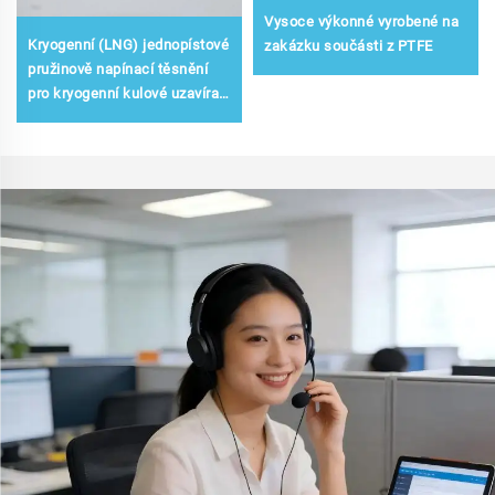
Vysoce výkonné vyrobené na
Kryogenní (LNG) jednopístové
zakázku součásti z PTFE
pružinově napínací těsnění
pro kryogenní kulové uzavírací
ventily API 6D