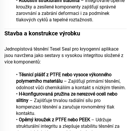
•
Robustní strukturální stabilita
– Integrované opěrné
kroužky a zesílené komponenty zajišťují správné
zarovnání a zabrání deformaci i za podmínek
tlakových cyklů a tepelné roztažnosti.
Stavba a konstrukce výrobku
Jednopístová těsnění Tesel Seal pro kryogenní aplikace
jsou navržena jako sestavy s vysokou integritou složené z
více komponentů:
•
Těsnicí plášť z PTFE nebo vysoce výkonného
polymerního materiálu
– Zajišťují primární těsnění,
odolnost vůči chemikáliím a kontakt s nízkým třením.
•
H-konfigurovaná pružina ze nerezové oceli nebo
slitiny
– Zajišťuje trvalou radiální sílu pro
kompenzaci těsnění a zaručuje rovnoměrný tlak
kontaktu.
•
Opěrný kroužek z PTFE nebo PEEK
– Udržuje
strukturální integritu a zlepšuje stabilitu těsnění za