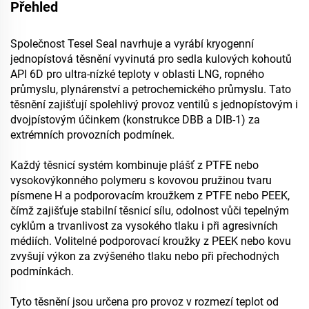
Přehled
Společnost Tesel Seal navrhuje a vyrábí kryogenní
jednopístová těsnění vyvinutá pro sedla kulových kohoutů
API 6D pro ultra-nízké teploty v oblasti LNG, ropného
průmyslu, plynárenství a petrochemického průmyslu. Tato
těsnění zajišťují spolehlivý provoz ventilů s jednopístovým i
dvojpístovým účinkem (konstrukce DBB a DIB-1) za
extrémních provozních podmínek.
Každý těsnicí systém kombinuje plášť z PTFE nebo
vysokovýkonného polymeru s kovovou pružinou tvaru
písmene H a podporovacím kroužkem z PTFE nebo PEEK,
čímž zajišťuje stabilní těsnicí sílu, odolnost vůči tepelným
cyklům a trvanlivost za vysokého tlaku i při agresivních
médiích. Volitelné podporovací kroužky z PEEK nebo kovu
zvyšují výkon za zvýšeného tlaku nebo při přechodných
podmínkách.
Tyto těsnění jsou určena pro provoz v rozmezí teplot od