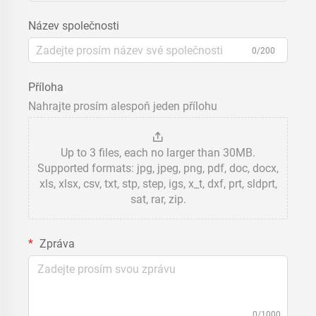
Název společnosti
0/200
Příloha
Nahrajte prosím alespoň jeden přílohu
Up to 3 files, each no larger than 30MB.
Supported formats: jpg, jpeg, png, pdf, doc, docx,
xls, xlsx, csv, txt, stp, step, igs, x_t, dxf, prt, sldprt,
sat, rar, zip.
Zpráva
0/1000