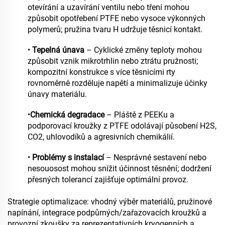
otevírání a uzavírání ventilu nebo tření mohou
způsobit opotřebení PTFE nebo vysoce výkonných
polymerů; pružina tvaru H udržuje těsnicí kontakt.
•
Tepelná únava
– Cyklické změny teploty mohou
způsobit vznik mikrotrhlin nebo ztrátu pružnosti;
kompozitní konstrukce s více těsnicími rty
rovnoměrně rozděluje napětí a minimalizuje účinky
únavy materiálu.
•
Chemická degradace
– Pláště z PEEKu a
podporovací kroužky z PTFE odolávají působení H2S,
CO2, uhlovodíků a agresivních chemikálií.
•
Problémy s instalací
– Nesprávné sestavení nebo
nesouosost mohou snížit účinnost těsnění; dodržení
přesných tolerancí zajišťuje optimální provoz.
Strategie optimalizace: vhodný výběr materiálů, pružinové
napínání, integrace podpůrných/zařazovacích kroužků a
provozní zkoušky za reprezentativních kryogenních a