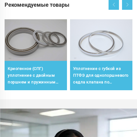
Рекомендуемые товары
Криогенное (СПГ)
Уплотнение с губкой из
уплотнение с двойным
ПТФЭ для однопоршневого
поршнем и пружинным
седла клапана по
энергоприводом для
стандарту API 6D при
криогенного шарового
нормальной температуре
клапана по стандарту API
6D