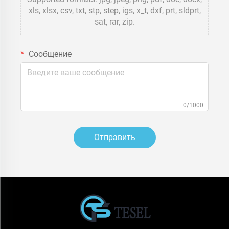
xls, xlsx, csv, txt, stp, step, igs, x_t, dxf, prt, sldprt,
sat, rar, zip.
Сообщение
0/1000
Отправить