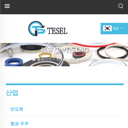
KO
석유 및 가스 LNG
홈페이지
>
산업
>
석유 및 가스 LNG
산업
반도체
항공 우주