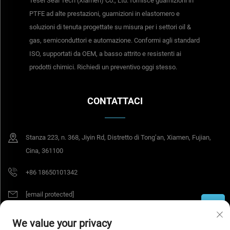
Tesel Seal Tech (Xiamen) Co., Ltd. fornisce guarnizioni in
PTFE ad alte prestazioni, guarnizioni in elastomero e
soluzioni di tenuta progettate su misura per i settori oil &
gas, semiconduttori e automazione. Conformi agli standard
ISO, supportati da OEM, a basso attrito e resistenti ai
prodotti chimici. Richiedi un preventivo oggi stesso.
CONTATTACI
Stanza 223, n. 368, Jiyin Rd, Distretto di Tong’an, Xiamen, Fujian,
Cina, 361100
+86 18650101342
[email protected]
We value your privacy
Copyright © 2026 Tesel Seal Tech (Xiamen) Co., Ltd. Tutti i diritti riservati.