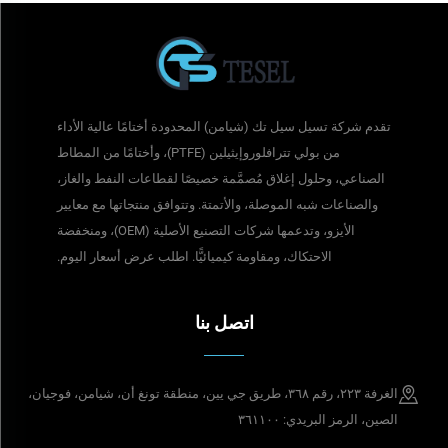
تقدم شركة تسيل سيل تك (شيامن) المحدودة أختامًا عالية الأداء
من بولي تترافلوروإيثيلين (PTFE)، وأختامًا من المطاط
الصناعي، وحلول إغلاق مُصمَّمة خصيصًا لقطاعات النفط والغاز،
والصناعات شبه الموصلة، والأتمتة. وتتوافق منتجاتها مع معايير
الأيزو، وتدعمها شركات التصنيع الأصلية (OEM)، ومنخفضة
الاحتكاك، ومقاومة كيميائيًّا. اطلب عرض أسعار اليوم.
اتصل بنا
الغرفة ٢٢٣، رقم ٣٦٨، طريق جي يين، منطقة تونغ أن، شيامن، فوجيان،
الصين، الرمز البريدي: ٣٦١١٠٠