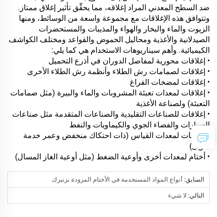
ضد السطح المعدني المراد إغلاقه، مما يحقِّق تأثير إغلاق ممتاز.
وتتوافق هذه الإغلاقات مع مجموعة واسعة من الوسائط، ومنها
الزيوت والماء والبخار والهواء والمذيبات والمستحضرات
الصيدلانية والأغذية ومحاليل الحموض والقواعد ومختلف الكواشف
الكيميائية. وأهم سيناريوهات الاستخدام هي كما يلي:
• إغلاقات محورية لمفاصل الدوران في أذرع التحميل
• إغلاقات لصمامات رش الطلاء وأنظمة رش الطلاء الأخرى
• إغلاقات لمضخات الفراغ
• إغلاقات لمعدات تعبئة المشروبات والماء والبيرة (مثل صمامات
التعبئة) ولصناعة الأغذية
• إغلاقات للصناعات التقليدية والصناعات المتقدمة مثل صناعات
السيارات والفضاء الجوي والكيماويات والنفط
• إغلاقات لمعدات القياس (ذات احتكاك منخفض وعمر خدمة
طويل)
• أختام لمعدات أخرى وأوعية الضغط (مثل أوعية الغاز المسال)
السابق:
أنواع المواد المستخدمة في الأختام المزودة بزنبرك
التالي:
لا شيء