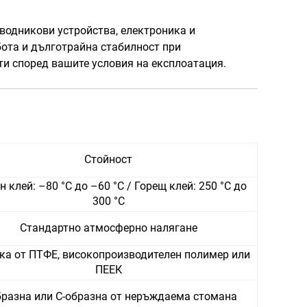
водникови устройства, електроника и
бота и дълготрайна стабилност при
и според вашите условия на експлоатация.
Стойност
н клей: –80 °C до –60 °C / Горещ клей: 250 °C до
300 °C
Стандартно атмосферно налягане
ка от ПТФЕ, високопроизводителен полимер или
ПЕЕК
бразна или C-образна от неръждаема стомана