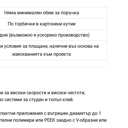
Няма минимален обем за поръчка
По торбички в картонени кутии
 дни (възможно е ускорено производство)
и условия за плащане, налични въз основа на
изискванията към проекта
и за високи скорости и високи честоти,
 системи за студен и топъл клей.
омпактни приложения с вътрешен диаметър до 1
елни полимери или PEEK заедно с V-образни или