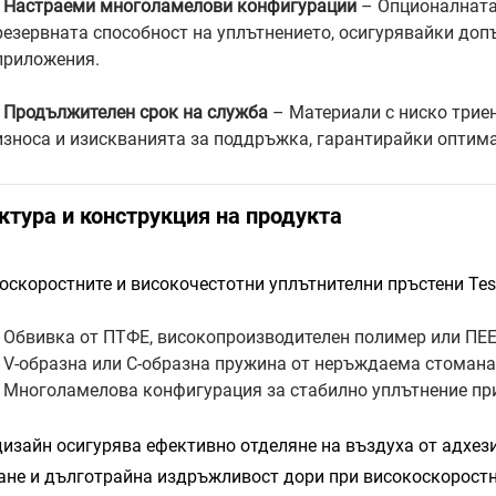
•
Настраеми многоламелови конфигурации
– Опционалнат
резервната способност на уплътнението, осигурявайки доп
приложения.
•
Продължителен срок на служба
– Материали с ниско трие
износа и изискванията за поддръжка, гарантирайки оптима
ктура и конструкция на продукта
оскоростните и високочестотни уплътнителни пръстени Tesel
• Обвивка от ПТФЕ, високопроизводителен полимер или ПЕЕ
• V-образна или C-образна пружина от неръждаема стомана
• Многоламелова конфигурация за стабилно уплътнение пр
дизайн осигурява ефективно отделяне на въздуха от адхез
ане и дълготрайна издръжливост дори при високоскорост