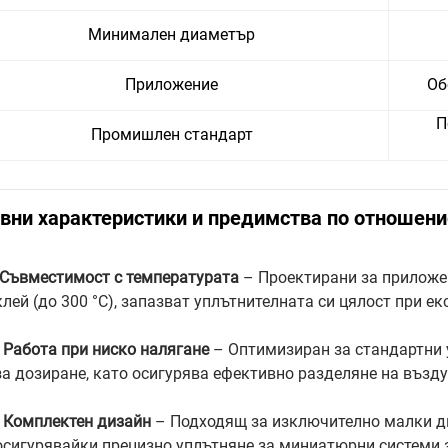
Минимален диаметър
Приложение
Об
П
Промишлен стандарт
вни характеристики и предимства по отношени
Съвместимост с температурата
– Проектирани за приложени
клей (до 300 °C), запазват уплътнителната си цялост при е
•
Работа при ниско налягане
– Оптимизиран за стандартни 
за дозиране, като осигурява ефективно разделяне на възду
•
Комплектен дизайн
– Подходящ за изключително малки д
осигурявайки прецизно уплътняне за миниатюрни системи 