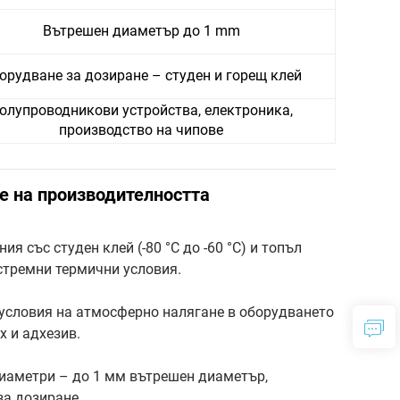
Вътрешен диаметър до 1 mm
орудване за дозиране – студен и горещ клей
олупроводникови устройства, електроника,
производство на чипове
е на производителността
я със студен клей (-80 °C до -60 °C) и топъл
кстремни термични условия.
условия на атмосферно налягане в оборудването
х и адхезив.
иаметри – до 1 мм вътрешен диаметър,
за дозиране.