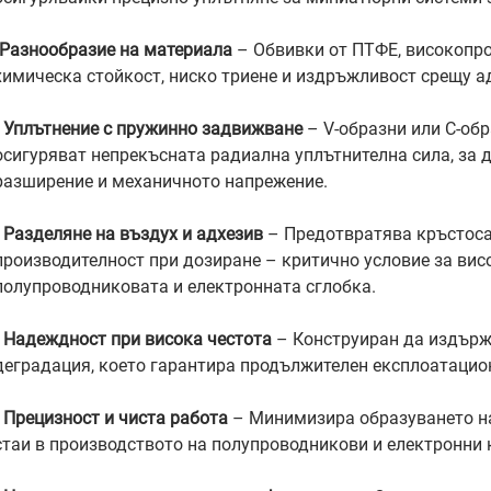
Разнообразие на материала
– Обвивки от ПТФЕ, високопр
химическа стойкост, ниско триене и издръжливост срещу 
•
Уплътнение с пружинно задвижване
– V-образни или C-об
осигуряват непрекъсната радиална уплътнителна сила, за 
разширение и механичното напрежение.
•
Разделяне на въздух и адхезив
– Предотвратява кръстоса
производителност при дозиране – критично условие за ви
полупроводниковата и електронната сглобка.
•
Надеждност при висока честота
– Конструиран да издърж
деградация, което гарантира продължителен експлоатацио
•
Прецизност и чиста работа
– Минимизира образуването на
стаи в производството на полупроводникови и електронни