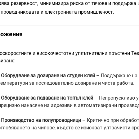
рява резервност, минимизира риска от течове и поддържа 
упроводниковата и електронната промишленост.
ложения
оскоростните и високочестотни уплътнителни пръстени Tese
зиране:
•
Оборудване за дозиране на студен клей
– Поддържане на 
температури за последователно дозиране и чиста работа.
•
Оборудване за подаване на топъл клей
– Непропускливо у
прецизно нанасяне на адхезиви в автоматизирани произво
•
Производство на полупроводници
– Критично при обработ
сглобяването на чипове, където се изискват ултрачисти ср