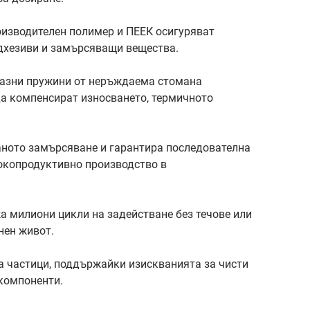
оизводителен полимер и ПЕЕК осигуряват
адхезиви и замърсяващи вещества.
разни пружини от неръждаема стомана
да компенсират износването, термичното
ното замърсяване и гарантира последователна
сокопродуктивно производство в
а милиони цикли на задействане без течове или
нен живот.
 частици, поддържайки изискванията за чисти
 компоненти.