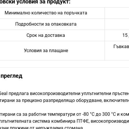
овски условия за продукт:
Минимално количество на поръчката
Подробности за опаковката
Срок на доставка
15
Гъвкав
Условия за плащане
преглед
 Seal предлага високопроизводителни уплътнителни пръстен
тирани за прецизно разпределящо оборудване, включително
тирани са за работни температури от -80 °C до 300 °C и к
плътнителната система комбинира ПТФЕ, високопроизводит
азни пружини от неръждаема стомана.