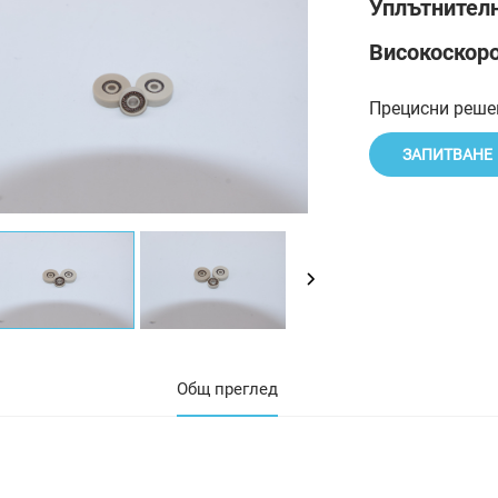
Уплътнител
Високоскоро
Прецисни решен
ЗАПИТВАНЕ
Общ преглед