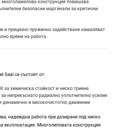
а многоламелова конструкция повишава
ълнителни безопасни маргинали за критични
не и прецизно пружинно задействане намаляват
лно време на работа.
 Seal се състоят от:
К за химическа стойкост и ниско триене
 за непрекъснато радиално уплътнително усилие
и динамично и високочестотно движение
ива, надеждна работа при дозиране под ниско
на експлоатация. Многолиповата конструкция