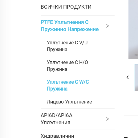
ВСИЧКИ ПРОДУКТИ
PTFE Уплътнения С
Пружинно Напрежение
Уплътнение С V/U
Пружина
Уплътнение С H/O
Пружина
Уплътнение С W/C
Пружина
Лицево Уплътнение
API6D/API6A
Уплътнения
Хидравлични