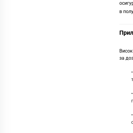
осигу
в пол
При
Висок
за до