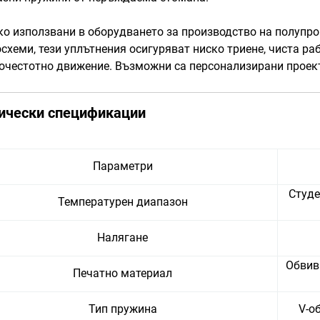
о използвани в оборудването за производство на полупро
схеми, тези уплътнения осигуряват ниско триене, чиста ра
очестотно движение. Възможни са персонализирани проект
ически спецификации
Параметри
Студе
Температурен диапазон
Налягане
Обвив
Печатно материал
Тип пружина
V-о