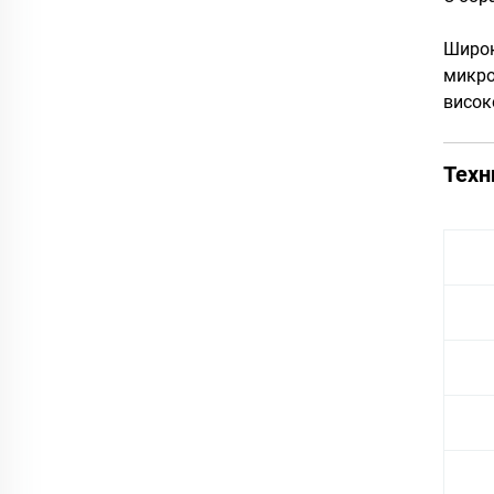
Широк
микро
висок
Техн