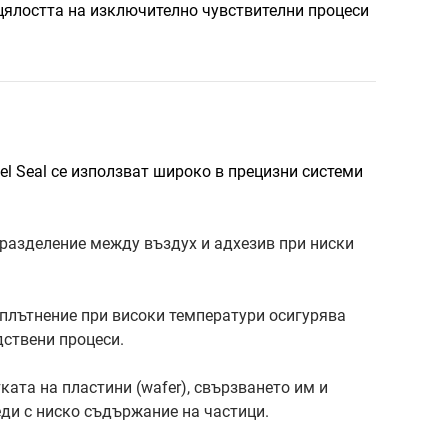
цялостта на изключително чувствителни процеси
l Seal се използват широко в прецизни системи
разделение между въздух и адхезив при ниски
плътнение при високи температури осигурява
дствени процеси.
ката на пластини (wafer), свързването им и
еди с ниско съдържание на частици.