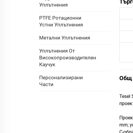
Търг
Уплътнения
PTFE Ротационни
Устни Уплътнения
Метални Уплътнения
Уплътнения От
Високопроизводителен
Каучук
Персонализирани
Общ 
Части
Tesel
проек
Проек
mm; у
C-обр