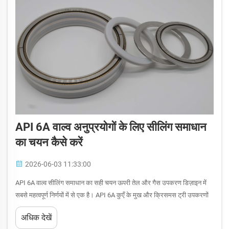
API 6A वाल्व अनुप्रयोगों के लिए सीलिंग समाधान
का चयन कैसे करें
2026-06-03 11:33:00
API 6A वाल्व सीलिंग समाधान का सही चयन ऊपरी तेल और गैस उपकरण डिज़ाइन में
सबसे महत्वपूर्ण निर्णयों में से एक है। API 6A कुएँ के मुख और क्रिसमस ट्री उपकरणों
को नियंत्रित करता है, जहाँ दबाव रेटिंग 20,000 पाउंड प्रति वर्ग इंच (psi) तक पहुँच
अधिक देखें
जाती है और सेवा द्रव...