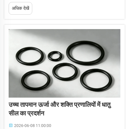
दबाव पारंपरिक इलास्टोमेरिक सील्स की क्षमता से अधिक हो जाता है, तो धातु-से-धातु
अधिक देखें
सीलिंग...
उच्च तापमान ऊर्जा और शक्ति प्रणालियों में धातु
सील का प्रदर्शन
2026-06-08 11:00:00