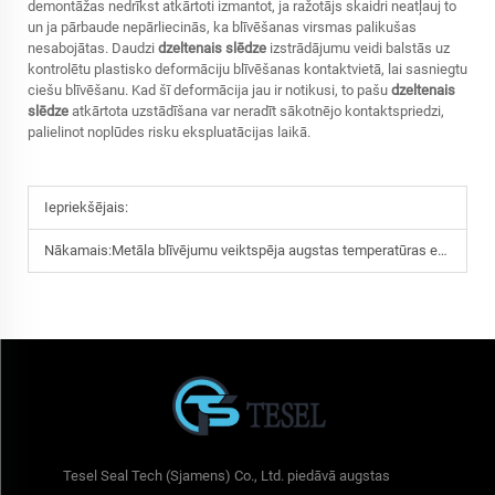
demontāžas nedrīkst atkārtoti izmantot, ja ražotājs skaidri neatļauj to
un ja pārbaude nepārliecinās, ka blīvēšanas virsmas palikušas
nesabojātas. Daudzi
dzeltenais slēdze
izstrādājumu veidi balstās uz
kontrolētu plastisko deformāciju blīvēšanas kontaktvietā, lai sasniegtu
ciešu blīvēšanu. Kad šī deformācija jau ir notikusi, to pašu
dzeltenais
slēdze
atkārtota uzstādīšana var neradīt sākotnējo kontaktspriedzi,
palielinot noplūdes risku ekspluatācijas laikā.
Iepriekšējais:
Nākamais:
Metāla blīvējumu veiktspēja augstas temperatūras enerģijas un enerģijas sistēmās
Tesel Seal Tech (Sjamens) Co., Ltd. piedāvā augstas