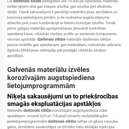
Lai
dzeltenais slēdze
darbojoties virs 10 000 psi spiediena, materiālu
izvēlei jāņem vērā gan stiepes izturība, gan izturība pret atkārtotu
slodzi. Titanā sakausējumi ir pievilcīgi noteiktām jūras zemūdens un
kosmosa pielietojumu jomām, jo tie nodrošina augstu stipruma
attiecību pret svaru kombinācijā ar lielisku korozijas izturību. Tomēr
pirms galīgas materiāla apstiprināšanas jānovērtē konkrētais
spiediena klase, cikliskās slodzes profils un savienoto komponentu
virsmas apstrāde.
dzeltenais slēdze
materiāls
dzeltenais slēdze
pareizi norādīts gan spiedienam, gan materiālam, nodrošinās uzticamu
ilgstošu blīvēšanas veiktspēju pat prasīgās cikliskās slodzes
apstākļos.
Galvenās materiālu izvēles
korozīvajām augstspiediena
lietojumprogrammām
Niķeļa sakausējumi un to priekšrocības
smagās ekspluatācijas apstākļos
Materiālu
dzeltenais slēdze
korozīvajām augstspiediena vides
apstākļiem. Inconel 625 un 718 plaši izmanto visdažādākajām
pielietojumprogrammām
dzeltenais slēdze
naftas un gāzes caurules
galos, zemūdens savienotājos un ķīmisko vielu iekšējās injekcijas