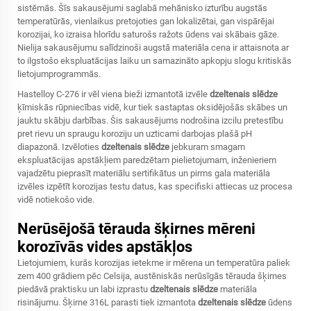
sistēmās. Šīs sakausējumi saglabā mehānisko izturību augstās
temperatūrās, vienlaikus pretojoties gan lokalizētai, gan vispārējai
korozijai, ko izraisa hlorīdu saturošs ražots ūdens vai skābais gāze.
Nielija sakausējumu salīdzinoši augstā materiāla cena ir attaisnota ar
to ilgstošo ekspluatācijas laiku un samazināto apkopju slogu kritiskās
lietojumprogrammās.
Hastelloy C-276 ir vēl viena bieži izmantotā izvēle
dzeltenais slēdze
ķīmiskās rūpniecības vidē, kur tiek sastaptas oksidējošās skābes un
jauktu skābju darbības. Šis sakausējums nodrošina izcilu pretestību
pret rievu un spraugu koroziju un uzticami darbojas plašā pH
diapazonā. Izvēloties
dzeltenais slēdze
jebkuram smagam
ekspluatācijas apstākļiem paredzētam pielietojumam, inženieriem
vajadzētu pieprasīt materiālu sertifikātus un pirms gala materiāla
izvēles izpētīt korozijas testu datus, kas specifiski attiecas uz procesa
vidē notiekošo vide.
Nerūsējošā tērauda šķirnes mēreni
korozīvās vides apstākļos
Lietojumiem, kurās korozijas ietekme ir mērena un temperatūra paliek
zem 400 grādiem pēc Celsija, austēniskās nerūsīgās tērauda šķirnes
piedāvā praktisku un labi izprastu
dzeltenais slēdze
materiāla
risinājumu. Šķirne 316L parasti tiek izmantota
dzeltenais slēdze
ūdens