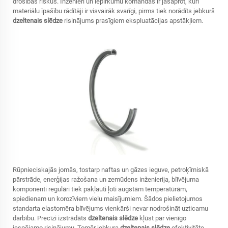
drošības riskus. Inženieri un iepirkumu komandas ir jāsaprot, kuri
materiālu īpašību rādītāji ir visvairāk svarīgi, pirms tiek norādīts jebkurš
dzeltenais slēdze
risinājums prasīgiem ekspluatācijas apstākļiem.
Rūpnieciskajās jomās, tostarp naftas un gāzes ieguve, petroķīmiskā
pārstrāde, enerģijas ražošana un zemūdens inženierija, blīvējuma
komponenti regulāri tiek pakļauti ļoti augstām temperatūrām,
spiedienam un korozīviem vielu maisījumiem. Šādos pielietojumos
standarta elastomēra blīvējums vienkārši nevar nodrošināt uzticamu
darbību. Precīzi izstrādāts
dzeltenais slēdze
kļūst par vienīgo
iespējamo risinājumu. Tomēr jebkura
dzeltenais slēdze
efektivitāte