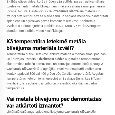
Skābās gāzes vides, kurās ir ūdeņraža sulfīds, parasti uzticamākais
izvēles variants metāla blīvējumam ir niķeļa sakausējumi, piemēram,
Inconel 625 vai Hastelloy C-276.
dzeltenais slēdze
šie materiāli ir
izturīgi pret sulfīdu stresa plaisāšanu un saglabā mehānisko integritāti
spiediena un agresīvās gāzes kombinētā ietekmē. Konkrētais
izvēlētais sakausējums ir jāatbilst NACE MR0175 vai līdzvērtīgiem
standartiem skābās vides kvalifikācijai.
Kā temperatūra ietekmē metāla
blīvējuma materiāla izvēli?
Temperatūra būtiski ietekmē jebkura materiāla mehāniskās īpašības
un korozijas uzvedību.
dzeltenais slēdze
augstākās temperatūrās
plūstamības robeža samazinās, un korozijas ātrums bieži pieaug. A
dzeltenais slēdze
vērtēts apkājējai videi, var neuzturēt pietiekamu
kontaktspriedzi 300 vai 400 grādu pēc Celsija temperatūrā. Augstas
temperatūras lietojumiem nepieciešami sakausējumi, kas ir īpaši
kvalificēti, lai saglabātu izturību un pretestību oksidācijai darba
temperatūrā.
Vai metāla blīvējumu pēc demontāžas
var atkārtoti izmantot?
Lielākajā daļā augstspiediena lietojumu
dzeltenais slēdze
pēc