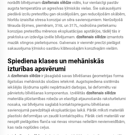
norādīti blīvējumam
dzeltenais slēdze
vidēs, kur vienlaicīgi pastāv
augsta temperatūra un agresīvas ķīmiskās vielas. Šie sakausējumi
piedāvā izcilu pretestību gan oksidējošām, gan reducējošām skābēm,
hlorīdu izraisītai stresa korozijai un sēra savienojumiem. Nerūsējošā
tērauda šķirnes, piemēram, 316L un 317L, nodrošina pietiekamu
korozijas pretestību mērenos ekspluatācijas apstākļos, tādēļ tās ir
praktiska un izdevīga izvēle blīvējumam.
dzeltenais slēdze
izmantots
mazāk stingros pielietojumos. Galvenais ir vienmēr precīzi pielāgot
sakausējuma ķīmisko sastāvu klātesošajām korozīvajām vielām.
Spiediena klases un mehāniskās
izturības apsvērumi
A
dzeltenais slēdze
ir jāsaglabā savas blīvēšanas ģeometrijas forma
ilgstošas mehāniskās slodzes ietekmē. Augstspiediena sistēmās
iekšējās šķidruma spēki nepārtraukti darbojas, lai deformētu vai
pārvietotu blīvēšanas komponentus. Izvēlētās
dzeltenais slēdze
materiāla plūstamības robeža un elastīgā atjaunošanās raksturlielumi
nosaka, vai blīvējums saglabā kontaktspriegumu blīvēšanas
savienojumā paredzētajā ekspluatācijas laikā. Pārāk mīksti materiāli
plastiski deformējas un zaudē kontaktspēku. Pārāk cieti materiāli var
nespēt pielāgoties flanča vai rievas virsmas nelielām nevienveidībām,
kas rada noplūdes ceļus.