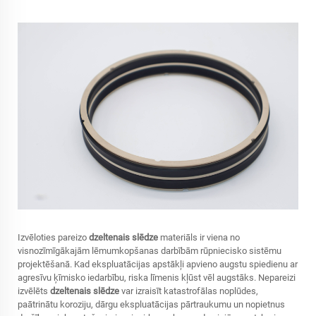
Izvēloties pareizo
dzeltenais slēdze
materiāls ir viena no
visnozīmīgākajām lēmumkopšanas darbībām rūpniecisko sistēmu
projektēšanā. Kad ekspluatācijas apstākļi apvieno augstu spiedienu ar
agresīvu ķīmisko iedarbību, riska līmenis kļūst vēl augstāks. Nepareizi
izvēlēts
dzeltenais slēdze
var izraisīt katastrofālas noplūdes,
paātrinātu koroziju, dārgu ekspluatācijas pārtraukumu un nopietnus