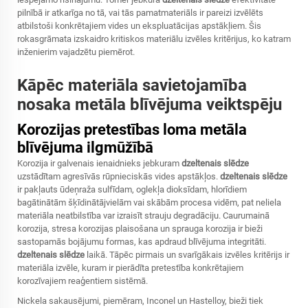
pilnībā ir atkarīga no tā, vai tās pamatmateriāls ir pareizi izvēlēts
atbilstoši konkrētajiem vides un ekspluatācijas apstākļiem. Šis
rokasgrāmata izskaidro kritiskos materiālu izvēles kritērijus, ko katram
inženierim vajadzētu piemērot.
Kāpēc materiāla savietojamība
nosaka metāla blīvējuma veiktspēju
Korozijas pretestības loma metāla
blīvējuma ilgmūžībā
Korozija ir galvenais ienaidnieks jebkuram
dzeltenais slēdze
uzstādītam agresīvās rūpnieciskās vides apstākļos.
dzeltenais slēdze
ir pakļauts ūdeņraža sulfīdam, oglekļa dioksīdam, hlorīdiem
bagātinātām šķīdinātājvielām vai skābām procesa vidēm, pat neliela
materiāla neatbilstība var izraisīt strauju degradāciju. Caurumainā
korozija, stresa korozijas plaisošana un sprauga korozija ir bieži
sastopamās bojājumu formas, kas apdraud blīvējuma integritāti.
dzeltenais slēdze
laikā. Tāpēc pirmais un svarīgākais izvēles kritērijs ir
materiāla izvēle, kuram ir pierādīta pretestība konkrētajiem
korozīvajiem reaģentiem sistēmā.
Nickela sakausējumi, piemēram, Inconel un Hastelloy, bieži tiek