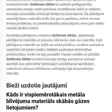
kontaktvirsmām
dzeltenais slēdze
lai uzlabotu pielāgojamību,
samazinātu iespēju notikt griešanai uzstādīšanas laikā un uzlabotu
korozijas aizsardzību kritiskajā blīvējuma savienojumā. Šie pārklājumi
neatstāj bāzes materiāla izvēli, bet gan to papildina, risinot virsmas
līmeņa problēmas, ko pamatmateriāla sakausējums viens pats varētu
nevarēt pilnībā novērst.
Novērtējot pārklājumu variantus
dzeltenais slēdze
, jāpārbauda
pārklājuma materiāla un procesa vidē esošo vielu sav совmība. Daži
pārklājuma materiāli var izšķīt vai veidot pūslīšus, nonākot saskarē ar
noteiktām ķīmiskām vielām, tādējādi pasliedzot efektivitātes
priekšrocības, kurām tie bija paredzēti. Pareizi norādīts un pārklāts
dzeltenais slēdze
kombinē korozijai izturīgu pamatni ar virsmas
apstrādi, kas optimizēta faktiskajām uzstādīšanas apstākļiem,
nodrošinot uzticamu blīvēšanas veiktspēju ilgā ekspluatācijas
intervālā.
Bieži uzdotie jautājumi
Kāds ir vispiemērotākais metāla
blīvējuma materiāls skābās gāzes
lietojumiem?