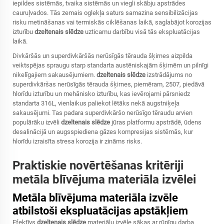
iepildes sistēmās, tvaika sistēmās un viegli skābju apstrādes
cauruļvados. Tās zemais oglekļa saturs samazina sensibilizācijas
risku metināšanas vai termiskās ciklēšanas laikā, saglabājot korozijas
izturību
dzeltenais slēdze
uzticamu darbību visā tās ekspluatācijas
laikā.
Divkāršās un superdivkāršās nerūsīgās tērauda šķirnes aizpilda
veiktspējas spraugu starp standarta austēniskajām šķirnēm un pilnīgi
nikelīgajiem sakausējumiem.
dzeltenais slēdze
izstrādājums no
superdivkāršas nerūsīgās tērauda šķirnes, piemēram, 2507, piedāvā
hlorīdu izturību un mehānisko izturību, kas ievērojami pārsniedz
standarta 316L, vienlaikus paliekot lētāks nekā augstniķeļa
sakausējumi. Tas padara superdivkāršo nerūsīgo tēraudu arvien
populārāku izvēli
dzeltenais slēdze
jūras platformu apstrādē, ūdens
desalinācijā un augsspiediena gāzes kompresijas sistēmās, kur
hlorīdu izraisīta stresa korozija ir zināms risks.
Praktiskie novērtēšanas kritēriji
metāla blīvējuma materiāla izvēlei
Metāla blīvējuma materiāla izvēle
atbilstoši ekspluatācijas apstākļiem
Efektīvs
dzeltenais slēdze
materiālu izvēle sākas ar rūpīgu darba