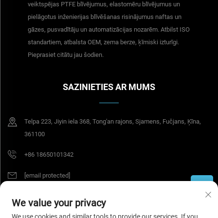
veiktspējas PTFE blīvējumus, elastomēru blīvējumus un
pielāgotus inženierijas blīvēšanas risinājumus naftas un
gāzes, pusvadītāju un automatizācijas nozarēm. Atbilst ISO
standartiem, atbalsta OEM, zema berze, ķīmiski izturīgi.
Pieprasiet citātu jau šodien.
SAZINIETIES AR MUMS
Telpa 223, Jiyin iela 368, Tong'an rajons, Sjamens, Fučjans, Ķīna,
361100
+86 18650101342
[email protected]
We value your privacy
Autortiesības © 2026 Tesel Seal Tech (Sjamens) Co., Ltd. Visas tiesības
We use cookies and similar tools to provide our services. If you
aizsargātas.
Konfidencialitātes politika