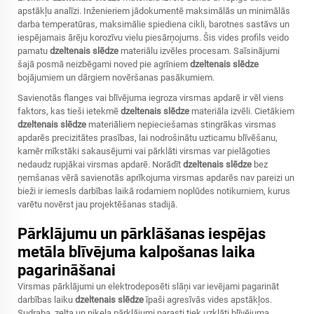
apstākļu analīzi. Inženieriem jādokumentē maksimālās un minimālās
darba temperatūras, maksimālie spiediena cikli, barotnes sastāvs un
iespējamais ārēju korozīvu vielu piesārņojums. Šis vides profils veido
pamatu
dzeltenais slēdze
materiālu izvēles procesam. Saīsinājumi
šajā posmā neizbēgami noved pie agrīniem
dzeltenais slēdze
bojājumiem un dārgiem novēršanas pasākumiem.
Savienotās flanges vai blīvējuma iegroza virsmas apdarē ir vēl viens
faktors, kas tieši ietekmē
dzeltenais slēdze
materiāla izvēli. Cietākiem
dzeltenais slēdze
materiāliem nepieciešamas stingrākas virsmas
apdarēs precizitātes prasības, lai nodrošinātu uzticamu blīvēšanu,
kamēr mīkstāki sakausējumi vai pārklāti virsmas var pielāgoties
nedaudz rupjākai virsmas apdarē. Norādīt
dzeltenais slēdze
bez
ņemšanas vērā savienotās aprīkojuma virsmas apdarēs nav pareizi un
bieži ir iemesls darbības laikā rodamiem noplūdes notikumiem, kurus
varētu novērst jau projektēšanas stadijā.
Pārklājumu un pārklāšanas iespējas
metāla blīvējuma kalpošanas laika
pagarināšanai
Virsmas pārklājumi un elektrodeposēti slāņi var ievējami pagarināt
darbības laiku
dzeltenais slēdze
īpaši agresīvās vides apstākļos.
Sudraba, zelta un niķeļa pārklājumi parasti tiek uzklāti blīvējuma