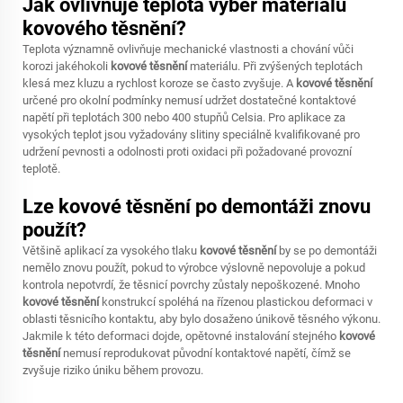
Jak ovlivňuje teplota výběr materiálu
kovového těsnění?
Teplota významně ovlivňuje mechanické vlastnosti a chování vůči
korozi jakéhokoli
kovové těsnění
materiálu. Při zvýšených teplotách
klesá mez kluzu a rychlost koroze se často zvyšuje. A
kovové těsnění
určené pro okolní podmínky nemusí udržet dostatečné kontaktové
napětí při teplotách 300 nebo 400 stupňů Celsia. Pro aplikace za
vysokých teplot jsou vyžadovány slitiny speciálně kvalifikované pro
udržení pevnosti a odolnosti proti oxidaci při požadované provozní
teplotě.
Lze kovové těsnění po demontáži znovu
použít?
Většině aplikací za vysokého tlaku
kovové těsnění
by se po demontáži
nemělo znovu použít, pokud to výrobce výslovně nepovoluje a pokud
kontrola nepotvrdí, že těsnicí povrchy zůstaly nepoškozené. Mnoho
kovové těsnění
konstrukcí spoléhá na řízenou plastickou deformaci v
oblasti těsnicího kontaktu, aby bylo dosaženo únikově těsného výkonu.
Jakmile k této deformaci dojde, opětovné instalování stejného
kovové
těsnění
nemusí reprodukovat původní kontaktové napětí, čímž se
zvyšuje riziko úniku během provozu.