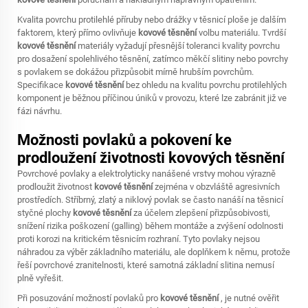
Kvalita povrchu protilehlé příruby nebo drážky v těsnicí ploše je dalším
faktorem, který přímo ovlivňuje
kovové těsnění
volbu materiálu. Tvrdší
kovové těsnění
materiály vyžadují přesnější toleranci kvality povrchu
pro dosažení spolehlivého těsnění, zatímco měkčí slitiny nebo povrchy
s povlakem se dokážou přizpůsobit mírně hrubším povrchům.
Specifikace
kovové těsnění
bez ohledu na kvalitu povrchu protilehlých
komponent je běžnou příčinou úniků v provozu, které lze zabránit již ve
fázi návrhu.
Možnosti povlaků a pokovení ke
prodloužení životnosti kovových těsnění
Povrchové povlaky a elektrolyticky nanášené vrstvy mohou výrazně
prodloužit životnost
kovové těsnění
zejména v obzvláště agresivních
prostředích. Stříbrný, zlatý a niklový povlak se často nanáší na těsnicí
styčné plochy
kovové těsnění
za účelem zlepšení přizpůsobivosti,
snížení rizika poškození (galling) během montáže a zvýšení odolnosti
proti korozi na kritickém těsnicím rozhraní. Tyto povlaky nejsou
náhradou za výběr základního materiálu, ale doplňkem k němu, protože
řeší povrchové zranitelnosti, které samotná základní slitina nemusí
plně vyřešit.
Při posuzování možností povlaků pro
kovové těsnění
, je nutné ověřit