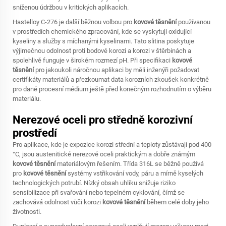
sníženou údržbou v kritických aplikacích.
Hastelloy C-276 je další běžnou volbou pro
kovové těsnění
používanou
v prostředích chemického zpracování, kde se vyskytují oxidující
kyseliny a služby s míchanými kyselinami. Tato slitina poskytuje
výjimečnou odolnost proti bodové korozi a korozi v štěrbinách a
spolehlivě funguje v širokém rozmezí pH. Při specifikaci
kovové
těsnění
pro jakoukoli náročnou aplikaci by měli inženýři požadovat
certifikáty materiálů a přezkoumat data korozních zkoušek konkrétně
pro dané procesní médium ještě před konečným rozhodnutím o výběru
materiálu.
Nerezové oceli pro středně korozivní
prostředí
Pro aplikace, kde je expozice korozi střední a teploty zůstávají pod 400
°C, jsou austenitické nerezové oceli praktickým a dobře známým
kovové těsnění
materiálovým řešením. Třída 316L se běžně používá
pro
kovové těsnění
systémy vstřikování vody, páru a mírně kyselých
technologických potrubí. Nízký obsah uhlíku snižuje riziko
sensibilizace při svařování nebo tepelném cyklování, čímž se
zachovává odolnost vůči korozi
kovové těsnění
během celé doby jeho
životnosti.