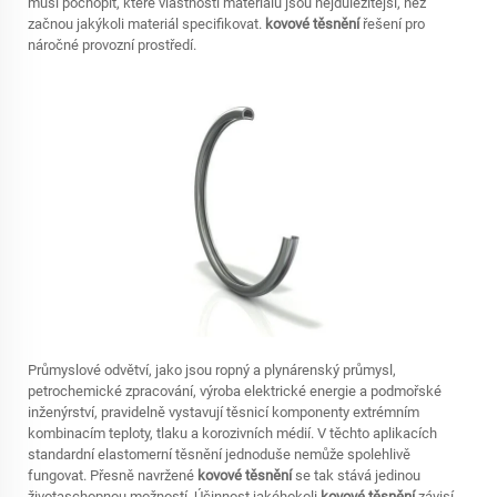
musí pochopit, které vlastnosti materiálu jsou nejdůležitější, než
začnou jakýkoli materiál specifikovat.
kovové těsnění
řešení pro
náročné provozní prostředí.
Průmyslové odvětví, jako jsou ropný a plynárenský průmysl,
petrochemické zpracování, výroba elektrické energie a podmořské
inženýrství, pravidelně vystavují těsnicí komponenty extrémním
kombinacím teploty, tlaku a korozivních médií. V těchto aplikacích
standardní elastomerní těsnění jednoduše nemůže spolehlivě
fungovat. Přesně navržené
kovové těsnění
se tak stává jedinou
životaschopnou možností. Účinnost jakéhokoli
kovové těsnění
závisí