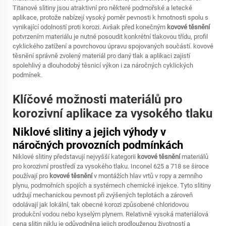
Titanové slitiny jsou atraktivní pro některé podmořské a letecké
aplikace, protože nabízejí vysoký poměr pevnosti k hmotnosti spolu s
vynikající odolností proti korozi. Avšak před konečným
kovové těsnění
potvrzením materiálu je nutné posoudit konkrétní tlakovou třídu, profil
cyklického zatížení a povrchovou úpravu spojovaných součástí.
kovové
těsnění
správně zvolený materiál pro daný tlak a aplikaci zajistí
spolehlivý a dlouhodobý těsnicí výkon i za náročných cyklických
podmínek.
Klíčové možnosti materiálů pro
korozivní aplikace za vysokého tlaku
Niklové slitiny a jejich výhody v
náročných provozních podmínkách
Niklové slitiny představují nejvyšší kategorii
kovové těsnění
materiálů
pro korozivní prostředí za vysokého tlaku. Inconel 625 a 718 se široce
používají pro
kovové těsnění
v montážích hlav vrtů v ropy a zemního
plynu, podmořních spojích a systémech chemické injekce. Tyto slitiny
udržují mechanickou pevnost při zvýšených teplotách a zároveň
odolávají jak lokální, tak obecné korozi způsobené chloridovou
produkční vodou nebo kyselým plynem. Relativně vysoká materiálová
cena slitin niklu je odůvodněna jejich prodlouženou životností a