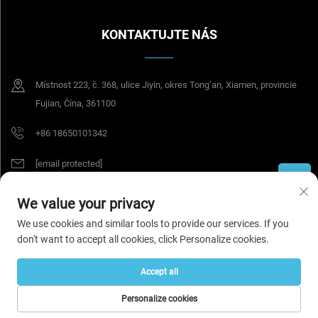
KONTAKTUJTE NÁS
Místnost 223, č. 368, ulice Jiyin, okres Tong’an, Xiamen, provincie
Fujian, Čína, 361100
+86 18650101342
[email protected]
We value your privacy
Všechna práva vyhrazena © 2026 Tesel Seal Tech (Xiamen) Co., Ltd.
Zásady
We use cookies and similar tools to provide our services. If you
ochrany soukromí
don't want to accept all cookies, click Personalize cookies.
Accept all
Personalize cookies
DOMOVSKÁ