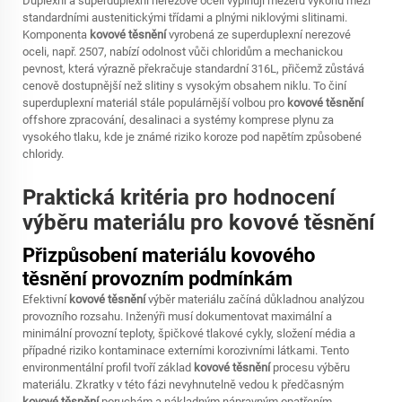
Duplexní a superduplexní nerezové oceli vyplňují mezeru výkonu mezi
standardními austenitickými třídami a plnými niklovými slitinami.
Komponenta
kovové těsnění
vyrobená ze superduplexní nerezové
oceli, např. 2507, nabízí odolnost vůči chloridům a mechanickou
pevnost, která výrazně překračuje standardní 316L, přičemž zůstává
cenově dostupnější než slitiny s vysokým obsahem niklu. To činí
superduplexní materiál stále populárnější volbou pro
kovové těsnění
offshore zpracování, desalinaci a systémy komprese plynu za
vysokého tlaku, kde je známé riziko koroze pod napětím způsobené
chloridy.
Praktická kritéria pro hodnocení
výběru materiálu pro kovové těsnění
Přizpůsobení materiálu kovového
těsnění provozním podmínkám
Efektivní
kovové těsnění
výběr materiálu začíná důkladnou analýzou
provozního rozsahu. Inženýři musí dokumentovat maximální a
minimální provozní teploty, špičkové tlakové cykly, složení média a
případné riziko kontaminace externími korozivními látkami. Tento
environmentální profil tvoří základ
kovové těsnění
procesu výběru
materiálu. Zkratky v této fázi nevyhnutelně vedou k předčasným
kovové těsnění
poruchám a nákladným nápravným opatřením.