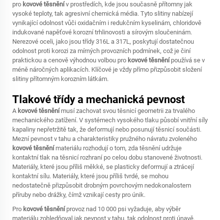
pro
kovové těsnění
v prostředích, kde jsou současně přítomny jak
vysoké teploty, tak agresivní chemická média. Tyto slitiny nabízejí
vynikající odolnost vůči oxidačním i redukčním kyselinám, chloridově
indukované napěťové korozní trhlinovosti a sírovým sloučeninám.
Nerezové oceli, jako jsou třídy 316L a 317L, poskytují dostatečnou
odolnost proti korozi za mírných provozních podmínek, což je činí
praktickou a cenově výhodnou volbou pro
kovové těsnění
používá se v
méně náročných aplikacích. Klíčové je vždy přímo přizpůsobit složení
slitiny přítomným korozním látkám.
Tlakové třídy a mechanická pevnost
A
kovové těsnění
musí zachovat svou těsnicí geometrii za trvalého
mechanického zatížení. V systémech vysokého tlaku působí vnitřní síly
kapaliny nepřetržitě tak, že deformují nebo posunují těsnicí součásti.
Mezní pevnost v tahu a charakteristiky pružného návratu zvoleného
kovové těsnění
materiálu rozhodují o tom, zda těsnění udržuje
kontaktní tlak na těsnicí rozhraní po celou dobu stanovené životnosti.
Materiály, které jsou příliš měkké, se plasticky deformují a ztrácejí
kontaktní sílu. Materiály, které jsou příliš tvrdé, se mohou
nedostatečně přizpůsobit drobným povrchovým nedokonalostem
příruby nebo drážky, čímž vznikají cesty pro únik.
Pro
kovové těsnění
provoz nad 10 000 psi vyžaduje, aby výběr
materiálu zohledňoval jak pevnost v tahu, tak odolnost proti únavě.