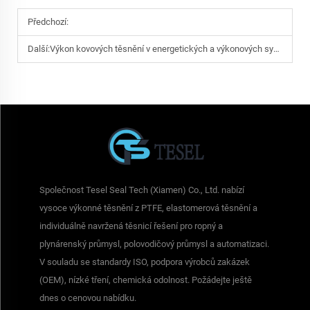
Předchozí:
Další:
Výkon kovových těsnění v energetických a výkonových systémech za vysokých teplot
Společnost Tesel Seal Tech (Xiamen) Co., Ltd. nabízí
vysoce výkonné těsnění z PTFE, elastomerová těsnění a
individuálně navržená těsnicí řešení pro ropný a
plynárenský průmysl, polovodičový průmysl a automatizaci.
V souladu se standardy ISO, podpora výrobců zakázek
(OEM), nízké tření, chemická odolnost. Požádejte ještě
dnes o cenovou nabídku.