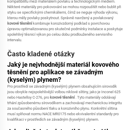
kompatibilitu mezi materiálem povlaku a technologickým médiem.
Některé materiály pro pokovování se mohou rozpouštět nebo bublit při
styku se specifickými chemikáliemi, čímž se neguje výhoda výkonu,
kterou měly povlaky poskytnout. Správně navržený a povlakovaný
kovové těsnění
kombinuje korozivzdorný podklad s povrchovou
úpravou optimalizovanou pro skutečné podmínky instalace a poskytuje
spolehlivý těsnicí výkon po celou dobu prodlouženého servisního
intervalu.
Často kladené otázky
Jaký je nejvhodnější materiál kovového
těsnění pro aplikace se závadným
(kyselým) plynem?
Pro prostředí se závadným (kyselým) plynem obsahujícím sirovodík
jsou obvykle nejspolehlivější volbou niklové slitiny, jako je Inconel 625
nebo Hastelloy C-276, pro
kovové těsnění
. Tyto materiály odolávají
trhání způsobenému sírovodíkem a zachovávají mechanickou integritu
za současného působení tlaku a korozivního plynu. Konkrétní slitina
musí splňovat normu NACE MR0175 nebo ekvivalentní standardy pro
kvalifikaci v prostředích se závadným (kyselým) plynem.