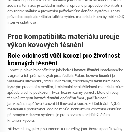
zcela na tom, zda je základní materiál správně přizpůsoben konkrétním
environmentálním a provozním požadavkům daného systému. Tento
průvodce popisuje kritická kritéria výběru materiálu, která by měl každý
inženýr uplatňovat.
Proč kompatibilita materiálu určuje
výkon kovových těsnění
Role odolnosti vůči korozi pro životnost
kovových těsnění
Koroze je hlavním nepřítelem jakéhokoli
kovové těsnění
instalovaného
v agresivních průmyslových prostředích. Pokud
kovové těsnění
je
vystavena sirovodíku, oxidu uhličitému, chloridovým tekutinám nebo
kyselým procesním médiím, i minimální neslučitelnost materiálu může
způsobit rychlé poškození. Mezi běžné režimy poruch, které ohrožují
těsnicí integritu
kovové těsnění
v průběhu času, patří korozní
jamkování, napěťová korozní trhlinovost a koroze v štěrbinách. Výběr
materiálu s prokázanou odolností vůči konkrétním korozním činidlům
přítomným v daném systému je proto prvním a nejdůležitějším
kritériem výběru.
Niklové slitiny, jako jsou Inconel a Hastelloy, jsou často specifikovány