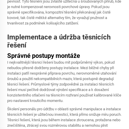
pevnost. Tyto těsnění jsou zvláště užitečná u šroubovaných přírub, kde
je nutné kompenzovat nerovnosti povrchové úpravy. Pokud jsou
správně specifikována, kompozitní těsnění překonávají jak čistě
kovové, tak čistě měkké alternativy tím, že vyvažují pružnost a
trvanlivost za podmínek kolísajícího zatížení.
Implementace a údržba těsnicích
řešení
Správné postupy montáže
I nejkvalitnější těsnicí řešení budou mít podprůměrný výkon, pokud
nebudou přesně dodrženy postupy instalace. Mezi běžné chyby při
instalaci patří nesprávné příprava povrchu, nerovnoměrné utahování
šroubů a použití nekompatibilních maziv, která postupně degradují
těsnicí řešení. Průmyslové týmy zodpovědné za instalaci těsnicích
řešení musí pečlivě dodržovat výrobní specifikace a k dosažení
konzistentního stlačení na těsnicím rozhraní používat kalibrované klíče
pro nastavení krouticího momentu.
Školení personálu pro údržbu v oblasti správné manipulace a instalace
těsnicích řešení je užitečnou investicí, která přímo snižuje míru poruch.
Těsnicí řešení, která jsou během instalace zkroucena, protažena nebo
znečištěna, ztrácejí svou rozměrovou stabilitu a nemohou plnit