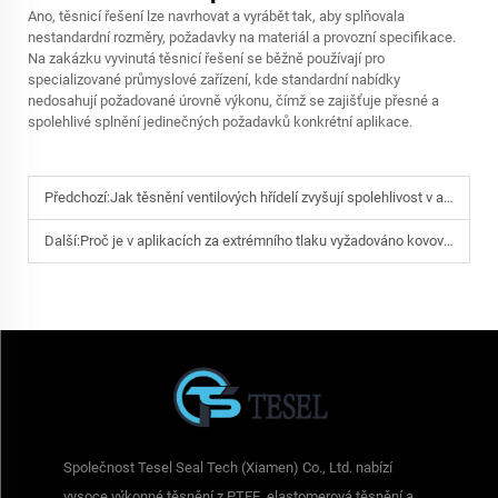
Ano, těsnicí řešení lze navrhovat a vyrábět tak, aby splňovala
nestandardní rozměry, požadavky na materiál a provozní specifikace.
Na zakázku vyvinutá těsnicí řešení se běžně používají pro
specializované průmyslové zařízení, kde standardní nabídky
nedosahují požadované úrovně výkonu, čímž se zajišťuje přesné a
spolehlivé splnění jedinečných požadavků konkrétní aplikace.
Předchozí:
Jak těsnění ventilových hřídelí zvyšují spolehlivost v aplikacích v ropném a plynárenském průmyslu
Další:
Proč je v aplikacích za extrémního tlaku vyžadováno kovové těsnění kovu
Společnost Tesel Seal Tech (Xiamen) Co., Ltd. nabízí
vysoce výkonné těsnění z PTFE, elastomerová těsnění a