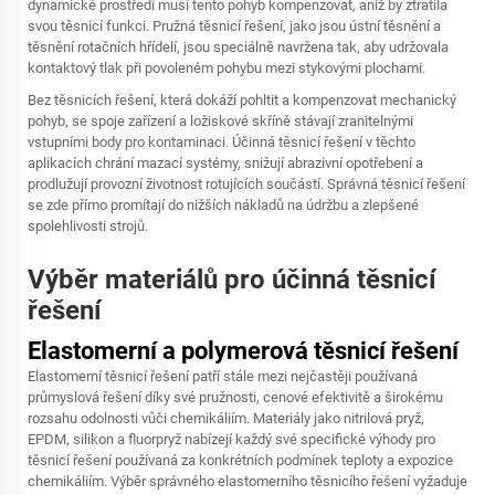
dynamické prostředí musí tento pohyb kompenzovat, aniž by ztratila
svou těsnicí funkci. Pružná těsnicí řešení, jako jsou ústní těsnění a
těsnění rotačních hřídelí, jsou speciálně navržena tak, aby udržovala
kontaktový tlak při povoleném pohybu mezi stykovými plochami.
Bez těsnicích řešení, která dokáží pohltit a kompenzovat mechanický
pohyb, se spoje zařízení a ložiskové skříně stávají zranitelnými
vstupními body pro kontaminaci. Účinná těsnicí řešení v těchto
aplikacích chrání mazací systémy, snižují abrazivní opotřebení a
prodlužují provozní životnost rotujících součástí. Správná těsnicí řešení
se zde přímo promítají do nižších nákladů na údržbu a zlepšené
spolehlivosti strojů.
Výběr materiálů pro účinná těsnicí
řešení
Elastomerní a polymerová těsnicí řešení
Elastomerní těsnicí řešení patří stále mezi nejčastěji používaná
průmyslová řešení díky své pružnosti, cenové efektivitě a širokému
rozsahu odolnosti vůči chemikáliím. Materiály jako nitrilová pryž,
EPDM, silikon a fluorpryž nabízejí každý své specifické výhody pro
těsnicí řešení používaná za konkrétních podmínek teploty a expozice
chemikáliím. Výběr správného elastomerního těsnicího řešení vyžaduje