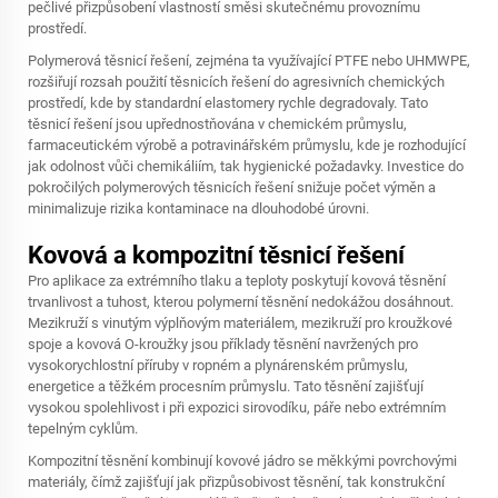
pečlivé přizpůsobení vlastností směsi skutečnému provoznímu
prostředí.
Polymerová těsnicí řešení, zejména ta využívající PTFE nebo UHMWPE,
rozšiřují rozsah použití těsnicích řešení do agresivních chemických
prostředí, kde by standardní elastomery rychle degradovaly. Tato
těsnicí řešení jsou upřednostňována v chemickém průmyslu,
farmaceutickém výrobě a potravinářském průmyslu, kde je rozhodující
jak odolnost vůči chemikáliím, tak hygienické požadavky. Investice do
pokročilých polymerových těsnicích řešení snižuje počet výměn a
minimalizuje rizika kontaminace na dlouhodobé úrovni.
Kovová a kompozitní těsnicí řešení
Pro aplikace za extrémního tlaku a teploty poskytují kovová těsnění
trvanlivost a tuhost, kterou polymerní těsnění nedokážou dosáhnout.
Mezikruží s vinutým výplňovým materiálem, mezikruží pro kroužkové
spoje a kovová O-kroužky jsou příklady těsnění navržených pro
vysokorychlostní příruby v ropném a plynárenském průmyslu,
energetice a těžkém procesním průmyslu. Tato těsnění zajišťují
vysokou spolehlivost i při expozici sirovodíku, páře nebo extrémním
tepelným cyklům.
Kompozitní těsnění kombinují kovové jádro se měkkými povrchovými
materiály, čímž zajišťují jak přizpůsobivost těsnění, tak konstrukční