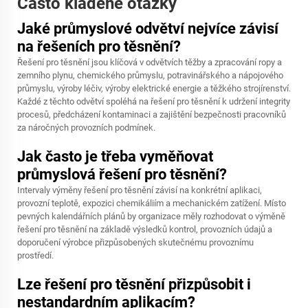
Často kladené otázky
Jaké průmyslové odvětví nejvíce závisí
na řešeních pro těsnění?
Řešení pro těsnění jsou klíčová v odvětvích těžby a zpracování ropy a
zemního plynu, chemického průmyslu, potravinářského a nápojového
průmyslu, výroby léčiv, výroby elektrické energie a těžkého strojírenství.
Každé z těchto odvětví spoléhá na řešení pro těsnění k udržení integrity
procesů, předcházení kontaminaci a zajištění bezpečnosti pracovníků
za náročných provozních podmínek.
Jak často je třeba vyměňovat
průmyslová řešení pro těsnění?
Intervaly výměny řešení pro těsnění závisí na konkrétní aplikaci,
provozní teplotě, expozici chemikáliím a mechanickém zatížení. Místo
pevných kalendářních plánů by organizace měly rozhodovat o výměně
řešení pro těsnění na základě výsledků kontrol, provozních údajů a
doporučení výrobce přizpůsobených skutečnému provoznímu
prostředí.
Lze řešení pro těsnění přizpůsobit i
nestandardním aplikacím?