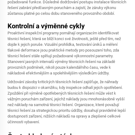
požadované funkce. Důsledné dodržování postupu instalace těsnicích
řešení zabrání předčasným poruchám a zajistí, že záruky výkonu
zůstanou platné po celou dobu stanoveného provozního období.
Kontrolní a výměnné cykly
Proaktivní inspekční programy pomáhají organizacím identifikovat
těsnicí řešení, která se blíží konci své životnosti, ještě před tím, než
dojde k jejich poruše. Vizuální prohlídka, testování úniků a měření
tlakové deformace jsou praktické metody pro posouzení toho, zda
těsnicí řešení stále splňují požadované výkonnostní parametry.
Stanovení jasných intervalů výměny těsnicích řešení na základě
provozních podmínek, nikoli pouze kalendářního času, vede k
nákladově efektivnějším a spolehlivějším výsledkům údržby.
Udržování zásoby kritických těsnicích řešení zajišťuje, že náhrady
budou k dispozici v okamžiku, kdy inspekce odhalí jejich opotřebení.
Zpoždění při výměně opotřebených těsnicích řešení může vést k
vážným poruchám zařízení, jejichž náklady jsou mnohonásobně vyšší
než náklady na samotná těsnicí řešení. Organizace, které považují
těsnicí řešení za strategickou prioritu údržby, dosahují pravidelně lepší
dostupnosti zařízení, nižších nákladů na opravy a zlepšené celkové
účinnosti vybavení.