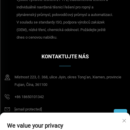
individuálně navržená těsnicí řešení pro ropný a
plynárenský průmysl, polovodičový průmysl a automatizaci.
V souladu se standardy ISO, podpora výrobců zakázek
(OEM), nízké tření, chemická odolnost. Požádejte ještě
dnes o cenovou nabídku.
KONTAKTUJTE NÁS
Místnost 223, č. 368, ulice Jiyin, okres Tong’an, Xiamen, provincie
Fujian, Čína, 361100
+86 18650101342
[email protected]
We value your privacy
Všechna práva vyhrazena © 2026 Tesel Seal Tech (Xiamen) Co., Ltd.
Zásady