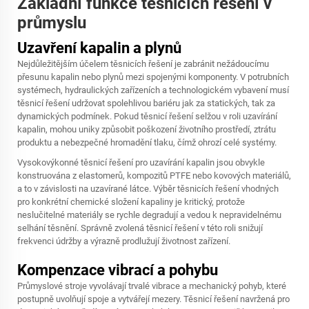
Základní funkce těsnicích řešení v
průmyslu
Uzavření kapalin a plynů
Nejdůležitějším účelem těsnicích řešení je zabránit nežádoucímu
přesunu kapalin nebo plynů mezi spojenými komponenty. V potrubních
systémech, hydraulických zařízeních a technologickém vybavení musí
těsnicí řešení udržovat spolehlivou bariéru jak za statických, tak za
dynamických podmínek. Pokud těsnicí řešení selžou v roli uzavírání
kapalin, mohou uniky způsobit poškození životního prostředí, ztrátu
produktu a nebezpečné hromadění tlaku, čímž ohrozí celé systémy.
Vysokovýkonné těsnicí řešení pro uzavírání kapalin jsou obvykle
konstruována z elastomerů, kompozitů PTFE nebo kovových materiálů,
a to v závislosti na uzavírané látce. Výběr těsnicích řešení vhodných
pro konkrétní chemické složení kapaliny je kritický, protože
neslučitelné materiály se rychle degradují a vedou k nepravidelnému
selhání těsnění. Správně zvolená těsnicí řešení v této roli snižují
frekvenci údržby a výrazně prodlužují životnost zařízení.
Kompenzace vibrací a pohybu
Průmyslové stroje vyvolávají trvalé vibrace a mechanický pohyb, které
postupně uvolňují spoje a vytvářejí mezery. Těsnicí řešení navržená pro