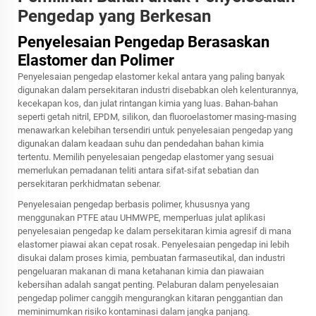
Pengedap yang Berkesan
Penyelesaian Pengedap Berasaskan
Elastomer dan Polimer
Penyelesaian pengedap elastomer kekal antara yang paling banyak
digunakan dalam persekitaran industri disebabkan oleh kelenturannya,
kecekapan kos, dan julat rintangan kimia yang luas. Bahan-bahan
seperti getah nitril, EPDM, silikon, dan fluoroelastomer masing-masing
menawarkan kelebihan tersendiri untuk penyelesaian pengedap yang
digunakan dalam keadaan suhu dan pendedahan bahan kimia
tertentu. Memilih penyelesaian pengedap elastomer yang sesuai
memerlukan pemadanan teliti antara sifat-sifat sebatian dan
persekitaran perkhidmatan sebenar.
Penyelesaian pengedap berbasis polimer, khususnya yang
menggunakan PTFE atau UHMWPE, memperluas julat aplikasi
penyelesaian pengedap ke dalam persekitaran kimia agresif di mana
elastomer piawai akan cepat rosak. Penyelesaian pengedap ini lebih
disukai dalam proses kimia, pembuatan farmaseutikal, dan industri
pengeluaran makanan di mana ketahanan kimia dan piawaian
kebersihan adalah sangat penting. Pelaburan dalam penyelesaian
pengedap polimer canggih mengurangkan kitaran penggantian dan
meminimumkan risiko kontaminasi dalam jangka panjang.