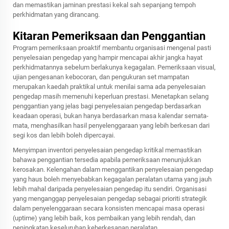
dan memastikan jaminan prestasi kekal sah sepanjang tempoh
perkhidmatan yang dirancang.
Kitaran Pemeriksaan dan Penggantian
Program pemeriksaan proaktif membantu organisasi mengenal pasti
penyelesaian pengedap yang hampir mencapai akhir jangka hayat
perkhidmatannya sebelum berlakunya kegagalan. Pemeriksaan visual,
ujian pengesanan kebocoran, dan pengukuran set mampatan
merupakan kaedah praktikal untuk menilai sama ada penyelesaian
pengedap masih memenuhi keperluan prestasi. Menetapkan selang
penggantian yang jelas bagi penyelesaian pengedap berdasarkan
keadaan operasi, bukan hanya berdasarkan masa kalendar semata-
mata, menghasilkan hasil penyelenggaraan yang lebih berkesan dari
segi kos dan lebih boleh dipercayai.
Menyimpan inventori penyelesaian pengedap kritikal memastikan
bahawa penggantian tersedia apabila pemeriksaan menunjukkan
kerosakan. Kelengahan dalam menggantikan penyelesaian pengedap
yang haus boleh menyebabkan kegagalan peralatan utama yang jauh
lebih mahal daripada penyelesaian pengedap itu sendiri. Organisasi
yang menganggap penyelesaian pengedap sebagai prioriti strategik
dalam penyelenggaraan secara konsisten mencapai masa operasi
(uptime) yang lebih baik, kos pembaikan yang lebih rendah, dan
peningkatan keseluruhan keberkesanan peralatan.