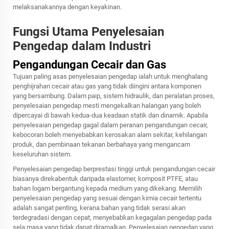
melaksanakannya dengan keyakinan.
Fungsi Utama Penyelesaian
Pengedap dalam Industri
Pengandungan Cecair dan Gas
Tujuan paling asas penyelesaian pengedap ialah untuk menghalang
penghijrahan cecair atau gas yang tidak diingini antara komponen
yang bersambung. Dalam paip, sistem hidraulik, dan peralatan proses,
penyelesaian pengedap mesti mengekalkan halangan yang boleh
dipercayai di bawah kedua-dua keadaan statik dan dinamik. Apabila
penyelesaian pengedap gagal dalam peranan pengandungan cecair,
kebocoran boleh menyebabkan kerosakan alam sekitar, kehilangan
produk, dan pembinaan tekanan berbahaya yang mengancam
keseluruhan sistem.
Penyelesaian pengedap berprestasi tinggi untuk pengandungan cecair
biasanya direkabentuk daripada elastomer, komposit PTFE, atau
bahan logam bergantung kepada medium yang dikekang. Memilih
penyelesaian pengedap yang sesuai dengan kimia cecair tertentu
adalah sangat penting, kerana bahan yang tidak serasi akan
terdegradasi dengan cepat, menyebabkan kegagalan pengedap pada
sela masa yang tidak dapat diramalkan. Penyelesaian pengedap yang