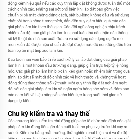
động kém hiệu quả nếu các quy trình lắp đặt không được tuân thủ một
cách chính xác. Những sai sót phổ biến khi lắp đặt bao gồm việc
chuẩn bị bề mặt không đúng cách, siết bu-lông không đều và sử dụng
chất bôi trơn không tương thích, dẫn đến suy giảm hiệu quả của các
giải pháp làm kín theo thời gian. Các đội ngũ công nghiệp chịu trách
nhiệm lắp đặt các giải pháp làm kín phải tuân thủ cẩn thận các thông
số kỹ thuật do nhà sản xuất đưa ra và sử dụng các dụng cụ đo mô-
men xoắn đã được hiệu chuẩn để đạt được mức độ nén đồng đều trên
toàn bộ bề mặt tiếp xúc làm kín.
Đào tạo nhân viên bảo trì về cách xử lý và lắp đặt đúng các giải pháp
làm kín là một khoản đầu tư xứng đáng, giúp giảm trực tiếp tỷ lệ hỏng
hóc. Các giải pháp làm kín bị xoắn, kéo giãn hoặc nhiễm bẩn trong quá
trình lắp đặt sẽ mất đi độ chính xác về kích thước và không thể hoạt
động đúng theo thông số kỹ thuật. Một quy trình lắp đặt nghiêm ngặt
đối với các giải pháp làm kín sẽ ngăn ngừa hỏng hóc sớm và đảm bảo
các cam kết về hiệu năng vẫn còn hiệu lực trong suốt thời gian sử
dụng dự kiến.
Chu kỳ kiểm tra và thay thế
Các chương trình kiểm tra chủ động giúp các tổ chức xác định các giải
pháp làm kín đang tiến gần đến cuối tuổi thọ phục vụ trước khi xảy ra
sự cố. Kiểm tra bằng mắt thường, thử nghiệm phát hiện rò rỉ và đo độ
biến dạng nén là những phương pháp thực tế để đánh giá xem các giải