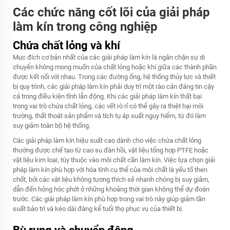
Các chức năng cốt lõi của giải pháp
làm kín trong công nghiệp
Chứa chất lỏng và khí
Mục đích cơ bản nhất của các giải pháp làm kín là ngăn chặn sự di
chuyển không mong muốn của chất lỏng hoặc khí giữa các thành phần
được kết nối với nhau. Trong các đường ống, hệ thống thủy lực và thiết
bị quy trình, các giải pháp làm kín phải duy trì một rào cản đáng tin cậy
cả trong điều kiện tĩnh lẫn động. Khi các giải pháp làm kín thất bại
trong vai trò chứa chất lỏng, các vết rò rỉ có thể gây ra thiệt hại môi
trường, thất thoát sản phẩm và tích tụ áp suất nguy hiểm, từ đó làm
suy giảm toàn bộ hệ thống.
Các giải pháp làm kín hiệu suất cao dành cho việc chứa chất lỏng
thường được chế tạo từ cao su đàn hồi, vật liệu tổng hợp PTFE hoặc
vật liệu kim loại, tùy thuộc vào môi chất cần làm kín. Việc lựa chọn giải
pháp làm kín phù hợp với hóa tính cụ thể của môi chất là yếu tố then
chốt, bởi các vật liệu không tương thích sẽ nhanh chóng bị suy giảm,
dẫn đến hỏng hóc phớt ở những khoảng thời gian không thể dự đoán
trước. Các giải pháp làm kín phù hợp trong vai trò này giúp giảm tần
suất bảo trì và kéo dài đáng kể tuổi thọ phục vụ của thiết bị.