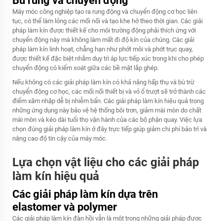
Bù rung và chuyển động
Máy móc công nghiệp tạo ra rung động và chuyển động cơ học liên
tục, có thể làm lỏng các mối nối và tạo khe hở theo thời gian. Các giải
pháp làm kín được thiết kế cho môi trường động phải thích ứng với
chuyển động này mà không làm mất đi độ kín của chúng. Các giải
pháp làm kín linh hoạt, chẳng hạn như phớt môi và phớt trục quay,
được thiết kế đặc biệt nhằm duy trì áp lực tiếp xúc trong khi cho phép
chuyển động có kiểm soát giữa các bề mặt lắp ghép.
Nếu không có các giải pháp làm kín có khả năng hấp thụ và bù trừ
chuyển động cơ học, các mối nối thiết bị và vỏ ổ trượt sẽ trở thành các
điểm xâm nhập dễ bị nhiễm bẩn. Các giải pháp làm kín hiệu quả trong
những ứng dụng này bảo vệ hệ thống bôi trơn, giảm mài mòn do chất
mài mòn và kéo dài tuổi thọ vận hành của các bộ phận quay. Việc lựa
chọn đúng giải pháp làm kín ở đây trực tiếp giúp giảm chi phí bảo trì và
nâng cao độ tin cậy của máy móc.
Lựa chọn vật liệu cho các giải pháp
làm kín hiệu quả
Các giải pháp làm kín dựa trên
elastomer và polymer
Các giải pháp làm kín đàn hồi vẫn là một trong những giải pháp được