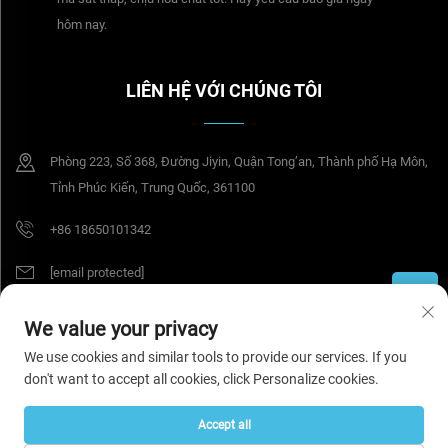
hôm nay.
LIÊN HỆ VỚI CHÚNG TÔI
Phòng 223, Số 368, Đường Jiyin, Quận Tong’an, Thành phố Hạ Môn,
Tỉnh Phúc Kiến, Trung Quốc, 361100
+86 18650101342
[email protected]
We value your privacy
Bản quyền © 2026 Công ty TNHH Công nghệ Tesel Seal (Hạ Môn). Tất cả các
quyền được bảo lưu.
Chính sách bảo mật
We use cookies and similar tools to provide our services. If you
don't want to accept all cookies, click Personalize cookies.
Accept all