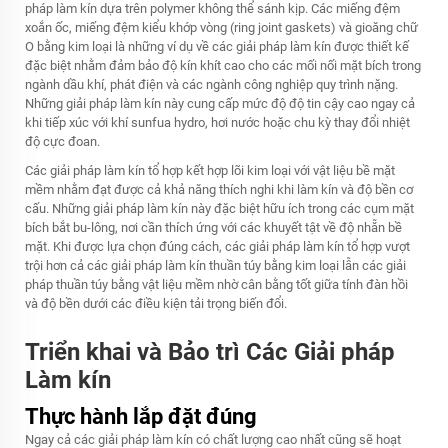
pháp làm kín dựa trên polymer không thể sánh kịp. Các miếng đệm
xoắn ốc, miếng đệm kiểu khớp vòng (ring joint gaskets) và gioăng chữ
O bằng kim loại là những ví dụ về các giải pháp làm kín được thiết kế
đặc biệt nhằm đảm bảo độ kín khít cao cho các mối nối mặt bích trong
ngành dầu khí, phát điện và các ngành công nghiệp quy trình nặng.
Những giải pháp làm kín này cung cấp mức độ độ tin cậy cao ngay cả
khi tiếp xúc với khí sunfua hydro, hơi nước hoặc chu kỳ thay đổi nhiệt
độ cực đoan.
Các giải pháp làm kín tổ hợp kết hợp lõi kim loại với vật liệu bề mặt
mềm nhằm đạt được cả khả năng thích nghi khi làm kín và độ bền cơ
cấu. Những giải pháp làm kín này đặc biệt hữu ích trong các cụm mặt
bích bắt bu-lông, nơi cần thích ứng với các khuyết tật về độ nhẵn bề
mặt. Khi được lựa chọn đúng cách, các giải pháp làm kín tổ hợp vượt
trội hơn cả các giải pháp làm kín thuần túy bằng kim loại lẫn các giải
pháp thuần túy bằng vật liệu mềm nhờ cân bằng tốt giữa tính đàn hồi
và độ bền dưới các điều kiện tải trọng biến đổi.
Triển khai và Bảo trì Các Giải pháp
Làm kín
Thực hành lắp đặt đúng
Ngay cả các giải pháp làm kín có chất lượng cao nhất cũng sẽ hoạt