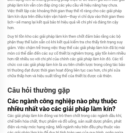
pháp làm kín vẫn còn đáp ứng các yêu cầu về hiệu năng hay chưa.
Việc thiết lập các khoảng thời gian thay thế rõ ràng cho các giải pháp
làm kín dựa trên điều kiện vận hành—thay vì chỉ dựa vào thời gian theo
lịch—sẽ mang lại kết quả bảo trì hiệu quả về chi phí và đáng tin cậy
hơn.
Duy trì tồn kho các giải pháp làm kín then chốt đảm bảo rằng các bộ
phận thay thế luôn sẵn có khi kết quả kiểm tra cho thấy tình trạng suy
giảm. Việc chậm trễ trong việc thay thế các giải pháp làm kín đã bị mài
mòn có thể dẫn đến các sự cố thiết bị nghiêm trọng, gây tốn kém nhiều
hơn rất nhiều so với chi phí của chính các giải pháp làm kín đó. Các tổ
chức coi các giải pháp làm kín là ưu tiên chiến lược trong công tác bảo
trì thường đạt được thời gian hoạt động liên tục cao hơn, chi phí sửa
chữa thấp hơn và hiệu suất tổng thể của thiết bị được cải thiện.
Câu hỏi thường gặp
Các ngành công nghiệp nào phụ thuộc
nhiều nhất vào các giải pháp làm kín?
Các giải pháp làm kín đóng vai trò then chốt trong các ngành dầu khí,
chế biến hóa chất, thực phẩm và đồ uống, sản xuất dược phẩm, phát
điện và máy móc hạng nặng. Mỗi ngành nêu trên đều phụ thuộc vào
các giải pháp làm kín để duy trì tính toàn vẹn của quy trình, ngăn ngừa