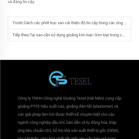
và đáng tin cậy.
Trước:
Cách các phớt trục van cải thiện độ tin cậy trong các ứng dụng dầu khí
Tiếp theo:
Tại sao cần sử dụng gioăng kim loại–kim loại trong các ứng dụng áp suất cực cao
Công ty TNHH Công nghệ Gioăng Tesel (Hải Môn) cung cấp
gioăng PTFE hiệu suất cao, gioăng đàn hồi (elastomer) và
các giải pháp làm kín được thiết kế chuyên biệt cho các
ngành công nghiệp dầu khí, bán dẫn và tự động hóa. Đáp
ứng tiêu chuẩn ISO, hỗ trợ nhà sản xuất thiết bị gốc (OEM),
ma sát thấp, chịu hóa chất tốt. Hãy yêu cầu báo giá ngay