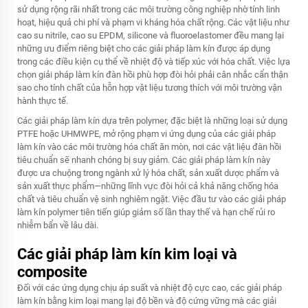
sử dụng rộng rãi nhất trong các môi trường công nghiệp nhờ tính linh
hoạt, hiệu quả chi phí và phạm vi kháng hóa chất rộng. Các vật liệu như
cao su nitrile, cao su EPDM, silicone và fluoroelastomer đều mang lại
những ưu điểm riêng biệt cho các giải pháp làm kín được áp dụng
trong các điều kiện cụ thể về nhiệt độ và tiếp xúc với hóa chất. Việc lựa
chọn giải pháp làm kín đàn hồi phù hợp đòi hỏi phải cân nhắc cẩn thận
sao cho tính chất của hỗn hợp vật liệu tương thích với môi trường vận
hành thực tế.
Các giải pháp làm kín dựa trên polymer, đặc biệt là những loại sử dụng
PTFE hoặc UHMWPE, mở rộng phạm vi ứng dụng của các giải pháp
làm kín vào các môi trường hóa chất ăn mòn, nơi các vật liệu đàn hồi
tiêu chuẩn sẽ nhanh chóng bị suy giảm. Các giải pháp làm kín này
được ưa chuộng trong ngành xử lý hóa chất, sản xuất dược phẩm và
sản xuất thực phẩm—những lĩnh vực đòi hỏi cả khả năng chống hóa
chất và tiêu chuẩn vệ sinh nghiêm ngặt. Việc đầu tư vào các giải pháp
làm kín polymer tiên tiến giúp giảm số lần thay thế và hạn chế rủi ro
nhiễm bẩn về lâu dài.
Các giải pháp làm kín kim loại và
composite
Đối với các ứng dụng chịu áp suất và nhiệt độ cực cao, các giải pháp
làm kín bằng kim loại mang lại độ bền và độ cứng vững mà các giải