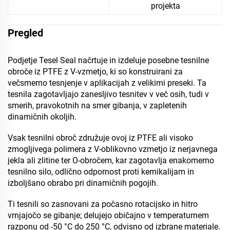
projekta
Pregled
Podjetje Tesel Seal načrtuje in izdeluje posebne tesnilne
obroče iz PTFE z V-vzmetjo, ki so konstruirani za
večsmerno tesnjenje v aplikacijah z velikimi preseki. Ta
tesnila zagotavljajo zanesljivo tesnitev v več osih, tudi v
smerih, pravokotnih na smer gibanja, v zapletenih
dinamičnih okoljih.
Vsak tesnilni obroč združuje ovoj iz PTFE ali visoko
zmogljivega polimera z V-oblikovno vzmetjo iz nerjavnega
jekla ali zlitine ter O-obročem, kar zagotavlja enakomerno
tesnilno silo, odlično odpornost proti kemikalijam in
izboljšano obrabo pri dinamičnih pogojih.
Ti tesnili so zasnovani za počasno rotacijsko in hitro
vrnjajočo se gibanje; delujejo običajno v temperaturnem
razponu od -50 °C do 250 °C, odvisno od izbrane materiale.