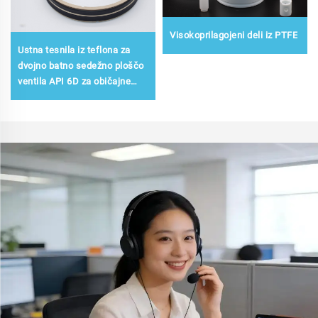
Visokoprilagojeni deli iz PTFE
Ustna tesnila iz teflona za
dvojno batno sedežno ploščo
ventila API 6D za običajne
temperature