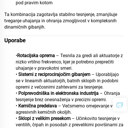
pod pravim kotom
Ta kombinacija zagotavlja stabilno tesnjenje, zmanjšuje
tveganje uhajanja in ohranja zmogljivost v kompleksnih
dinamičnih gibanjih.
Uporabe
•
Rotacijska oprema
– Tesnila za gredi ali aktuatorje z
nizko vrtilno frekvenco, kjer je potrebno preprečiti
uhajanje v pravokotni smeri.
•
Sistemi z reciprocirajočim gibanjem
– Uporabljajo
se v linearnih aktuatorjih, batnih sklopih in podobni
opremi z večosnimi zahtevami za tesnjenje.
•
Polprevodniška in elektronska industrija
– Ohranja
tesnjenje brez onesnaženja v precizni opremi.
•
Kemična predelava
– Večsmerno omejevanje v
agresivnih kemičnih okoljih.
•
Sklopi z velikim presekom
– Učinkovito tesnjenje v
ventilih, črpah in posodah z prevelikimi površinami za