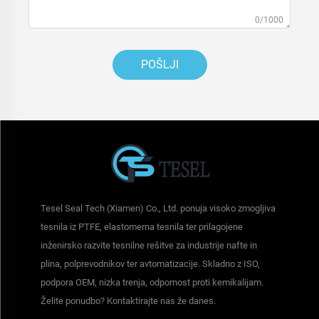
0/1000
POŠLJI
Tesel Seal Tech (Xiamen) Co., Ltd. ponuja visoko zmogljiva
tesnila iz PTFE, elastomerna tesnila ter prilagojene
inženirsko razvite tesnilne rešitve za industrije nafte in
plina, polprevodnikov ter avtomatizacije. Skladno z ISO,
podpora OEM, nizka trenja, odpornost proti kemikalijam.
Želite ponudbo? Kontaktirajte nas že danes.