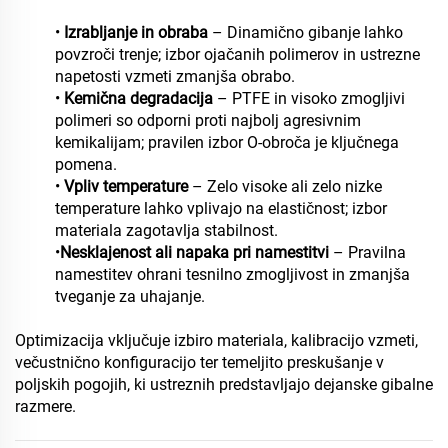
•
Izrabljanje in obraba
– Dinamično gibanje lahko
povzroči trenje; izbor ojačanih polimerov in ustrezne
napetosti vzmeti zmanjša obrabo.
•
Kemična degradacija
– PTFE in visoko zmogljivi
polimeri so odporni proti najbolj agresivnim
kemikalijam; pravilen izbor O-obroča je ključnega
pomena.
•
Vpliv temperature
– Zelo visoke ali zelo nizke
temperature lahko vplivajo na elastičnost; izbor
materiala zagotavlja stabilnost.
•
Nesklajenost ali napaka pri namestitvi
– Pravilna
namestitev ohrani tesnilno zmogljivost in zmanjša
tveganje za uhajanje.
Optimizacija vključuje izbiro materiala, kalibracijo vzmeti,
večustnično konfiguracijo ter temeljito preskušanje v
poljskih pogojih, ki ustreznih predstavljajo dejanske gibalne
razmere.