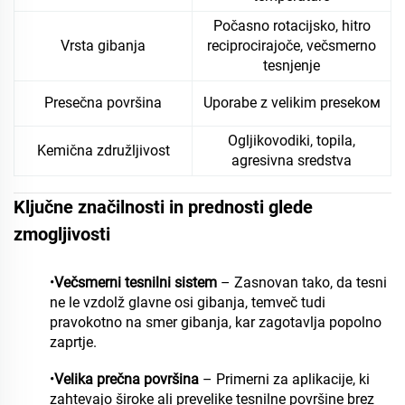
Počasno rotacijsko, hitro
Vrsta gibanja
reciprocirajoče, večsmerno
tesnjenje
Presečna površina
Uporabe z velikim presekом
Ogljikovodiki, topila,
Kemična združljivost
agresivna sredstva
Ključne značilnosti in prednosti glede
zmogljivosti
•
Večsmerni tesnilni sistem
– Zasnovan tako, da tesni
ne le vzdolž glavne osi gibanja, temveč tudi
pravokotno na smer gibanja, kar zagotavlja popolno
zaprtje.
•
Velika prečna površina
– Primerni za aplikacije, ki
zahtevajo široke ali prevelike tesnilne površine brez