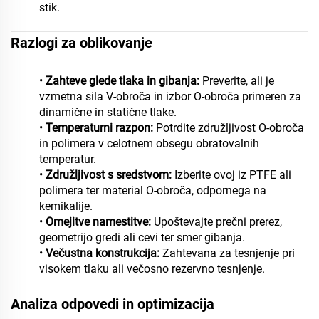
stik.
Razlogi za oblikovanje
•
Zahteve glede tlaka in gibanja:
Preverite, ali je
vzmetna sila V-obroča in izbor O-obroča primeren za
dinamične in statične tlake.
•
Temperaturni razpon:
Potrdite združljivost O-obroča
in polimera v celotnem obsegu obratovalnih
temperatur.
•
Združljivost s sredstvom:
Izberite ovoj iz PTFE ali
polimera ter material O-obroča, odpornega na
kemikalije.
•
Omejitve namestitve:
Upoštevajte prečni prerez,
geometrijo gredi ali cevi ter smer gibanja.
•
Večustna konstrukcija:
Zahtevana za tesnjenje pri
visokem tlaku ali večosno rezervno tesnjenje.
Analiza odpovedi in optimizacija