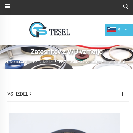
SL
Zatesnitev z V/U vzmetjo
Domača Stran
>
Izdelki
>
PTFE Zatesnitve z Vzmetno Energijo
>
Zatesnitev z V/U vzmetjo
VSI IZDELKI