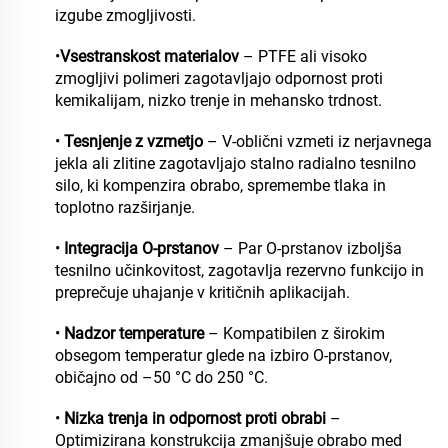
izgube zmogljivosti.
•
Vsestranskost materialov
– PTFE ali visoko
zmogljivi polimeri zagotavljajo odpornost proti
kemikalijam, nizko trenje in mehansko trdnost.
•
Tesnjenje z vzmetjo
– V-oblični vzmeti iz nerjavnega
jekla ali zlitine zagotavljajo stalno radialno tesnilno
silo, ki kompenzira obrabo, spremembe tlaka in
toplotno razširjanje.
•
Integracija O-prstanov
– Par O-prstanov izboljša
tesnilno učinkovitost, zagotavlja rezervno funkcijo in
preprečuje uhajanje v kritičnih aplikacijah.
•
Nadzor temperature
– Kompatibilen z širokim
obsegom temperatur glede na izbiro O-prstanov,
običajno od –50 °C do 250 °C.
•
Nizka trenja in odpornost proti obrabi
–
Optimizirana konstrukcija zmanjšuje obrabo med