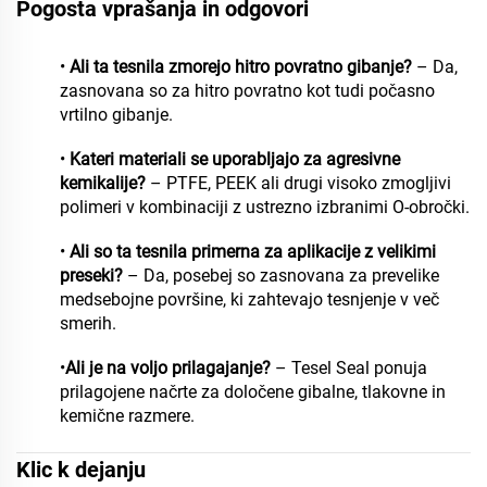
Pogosta vprašanja in odgovori
•
Ali ta tesnila zmorejo hitro povratno gibanje?
– Da,
zasnovana so za hitro povratno kot tudi počasno
vrtilno gibanje.
•
Kateri materiali se uporabljajo za agresivne
kemikalije?
– PTFE, PEEK ali drugi visoko zmogljivi
polimeri v kombinaciji z ustrezno izbranimi O-obročki.
•
Ali so ta tesnila primerna za aplikacije z velikimi
preseki?
– Da, posebej so zasnovana za prevelike
medsebojne površine, ki zahtevajo tesnjenje v več
smerih.
•
Ali je na voljo prilagajanje?
– Tesel Seal ponuja
prilagojene načrte za določene gibalne, tlakovne in
kemične razmere.
Klic k dejanju