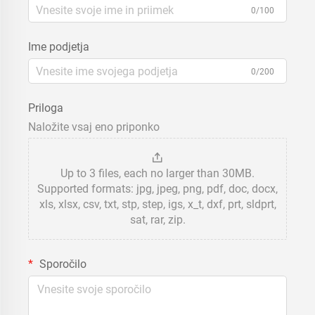
0/100
Ime podjetja
0/200
Priloga
Naložite vsaj eno priponko
Up to 3 files, each no larger than 30MB.
Supported formats: jpg, jpeg, png, pdf, doc, docx,
xls, xlsx, csv, txt, stp, step, igs, x_t, dxf, prt, sldprt,
sat, rar, zip.
Sporočilo