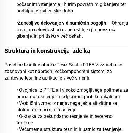
počasnim vrtenjem ali hitrim povratnim gibanjem ter
podaljšuje življenjsko dobo.
•
Zanesljivo delovanje v dinamičnih pogojih
– Ohranja
tesnilno celovitost pri napetostih, ki jih povzroča
gibanje, in pri tlaku v več oskah.
Struktura in konstrukcija izdelka
Posebne tesnilne obroče Tesel Seal s PTFE V-vzmetjo so
zasnovani kot napredni večkomponentni sistemi za
zahtevne tesnilne aplikacije v več smerih:
• Ovojnica iz PTFE ali visoko zmogljivega polimera za
primarno tesnjenje in odpornost proti kemikalijam
• V-oblični vzmet iz nerjavnega jekla ali zlitine za
stalno radialno silo tesnjenja
• O-kratka za sekundarno tesnjenje in rezervno
funkcijo
• Večsmerna struktura tesnilnih ustnic za tesnjenje