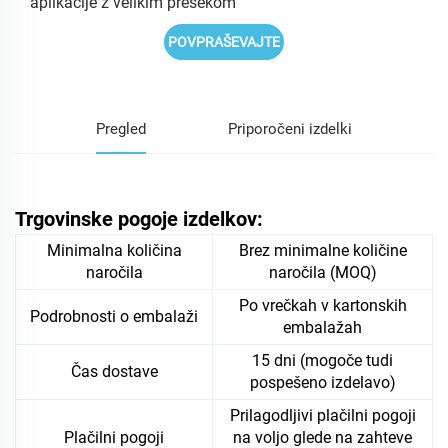
aplikacije z velikim presekom
POVPRAŠEVAJTE
Pregled
Priporočeni izdelki
Trgovinske pogoje izdelkov:
Minimalna količina
Brez minimalne količine
naročila
naročila (MOQ)
Po vrečkah v kartonskih
Podrobnosti o embalaži
embalažah
15 dni (mogoče tudi
Čas dostave
pospešeno izdelavo)
Prilagodljivi plačilni pogoji
Plačilni pogoji
na voljo glede na zahteve