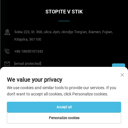
STOPITE V STIK
Soba 223, št. 368, ulica Jiyin, okrožje Tong'an, Xiamen, Fujian,
Kitajska, 361100
+86 18650101342
[email protected]
We value your privacy
Avtorske pravice © 2026 Tesel Seal Tech (Xiamen) Co., Ltd. Vse pravice
We use cookies and similar tools to provide our services. If you
pridržane.
Pravilnik o zasebnosti
don't want to accept all cookies, click Personalize cookies.
Accept all
Personalize cookies
DOMAČA STRAN
IZDELKI
E-POŠTA
TEL