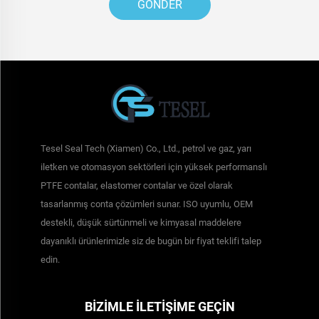
GÖNDER
Tesel Seal Tech (Xiamen) Co., Ltd., petrol ve gaz, yarı
iletken ve otomasyon sektörleri için yüksek performanslı
PTFE contalar, elastomer contalar ve özel olarak
tasarlanmış conta çözümleri sunar. ISO uyumlu, OEM
destekli, düşük sürtünmeli ve kimyasal maddelere
dayanıklı ürünlerimizle siz de bugün bir fiyat teklifi talep
edin.
BIZIMLE İLETIŞIME GEÇIN