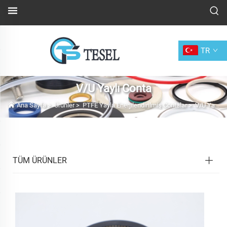
TR
V/U Yaylı Conta
Ana Sayfa
>
Ürünler
>
PTFE Yayla Enerjilendirilmiş Contalar
>
V/U Yaylı Conta
TÜM ÜRÜNLER