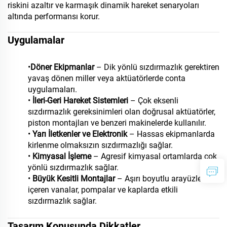
riskini azaltır ve karmaşık dinamik hareket senaryoları
altında performansı korur.
Uygulamalar
•
Döner Ekipmanlar
– Dik yönlü sızdırmazlık gerektiren
yavaş dönen miller veya aktüatörlerde conta
uygulamaları.
•
İleri-Geri Hareket Sistemleri
– Çok eksenli
sızdırmazlık gereksinimleri olan doğrusal aktüatörler,
piston montajları ve benzeri makinelerde kullanılır.
•
Yarı İletkenler ve Elektronik
– Hassas ekipmanlarda
kirlenme olmaksızın sızdırmazlığı sağlar.
•
Kimyasal İşleme
– Agresif kimyasal ortamlarda çok
yönlü sızdırmazlık sağlar.
•
Büyük Kesitli Montajlar
– Aşırı boyutlu arayüzler
içeren vanalar, pompalar ve kaplarda etkili
sızdırmazlık sağlar.
Tasarım Konusunda Dikkatler