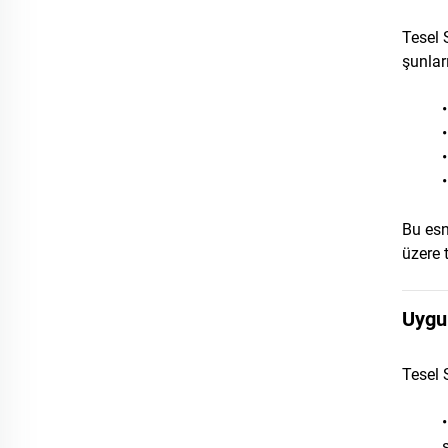
Tesel 
şunları
Bu esn
üzere 
Uygu
Tesel 