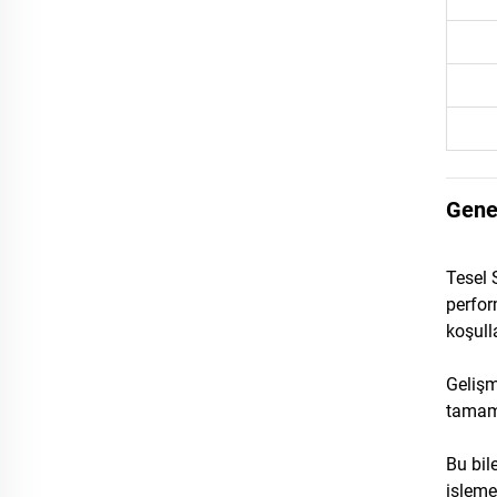
Gene
Tesel 
perfor
koşull
Gelişm
tamam
Bu bil
işleme