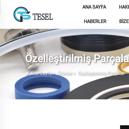
ANA SAYFA
HAK
HABERLER
BIZE
Özelleştirilmiş Parçala
Ana Sayfa
>
Ürünler
>
Özelleştirilmiş Parçalar