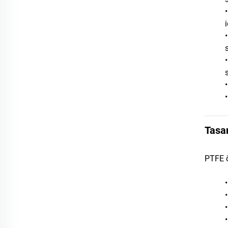
Tasa
PTFE ö