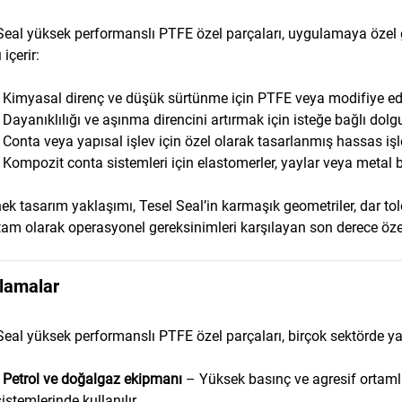
Seal yüksek performanslı PTFE özel parçaları, uygulamaya özel g
 içerir:
• Kimyasal direnç ve düşük sürtünme için PTFE veya modifiye 
• Dayanıklılığı ve aşınma direncini artırmak için isteğe bağlı dol
• Conta veya yapısal işlev için özel olarak tasarlanmış hassas i
• Kompozit conta sistemleri için elastomerler, yaylar veya metal 
ek tasarım yaklaşımı, Tesel Seal’in karmaşık geometriler, dar t
tam olarak operasyonel gereksinimleri karşılayan son derece öze
lamalar
Seal yüksek performanslı PTFE özel parçaları, birçok sektörde ya
•
Petrol ve doğalgaz ekipmanı
– Yüksek basınç ve agresif ortaml
sistemlerinde kullanılır.