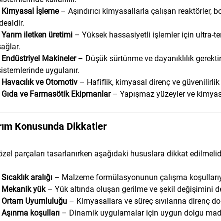
•
Kimyasal İşleme
– Aşındırıcı kimyasallarla çalışan reaktörler, b
idealdir.
•
Yarım iletken üretimi
– Yüksek hassasiyetli işlemler için ultra-t
sağlar.
•
Endüstriyel Makineler
– Düşük sürtünme ve dayanıklılık gerektir
sistemlerinde uygulanır.
•
Havacılık ve Otomotiv
– Hafiflik, kimyasal direnç ve güvenilirli
•
Gıda ve Farmasötik Ekipmanlar
– Yapışmaz yüzeyler ve kimyasa
rım Konusunda Dikkatler
zel parçaları tasarlanırken aşağıdaki hususlara dikkat edilmelid
•
Sıcaklık aralığı
– Malzeme formülasyonunun çalışma koşulları
•
Mekanik yük
– Yük altında oluşan gerilme ve şekil değişimini d
•
Ortam Uyumluluğu
– Kimyasallara ve süreç sıvılarına direnç do
•
Aşınma koşulları
– Dinamik uygulamalar için uygun dolgu madde