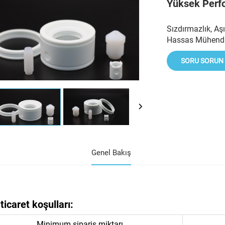
Yüksek Perfo
Sızdırmazlık, Aş
Hassas Mühendisl
SORU SORUN
Genel Bakış
ticaret koşulları:
Minimum sipariş miktarı