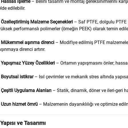
•
Hassas işleme
– Belirli tasarım ve montaj gereksinimlerini kar
lde edilebilir.
•
Özelleştirilmiş Malzeme Seçenekleri
– Saf PTFE, dolgulu PTFE (c
yüksek performanslı polimerler (örneğin PEEK) olarak temin edileb
•
Mükemmel aşınma direnci
– Modifiye edilmiş PTFE malzemeler
aşınmaya direnci artırır.
•
Yapışmaz Yüzey Özellikleri
– Ortamın yapışmasını önler; hassas
•
Boyutsal istikrar
– Isıl çevrimler ve mekanik stres altında yapıs
•
Çeşitli Uygulama Alanları
– Statik, dinamik, döner ve ileri-geri 
•
Uzun hizmet ömrü
– Malzemenin dayanıklılığı ve optimize edilm
Yapısı ve Tasarımı