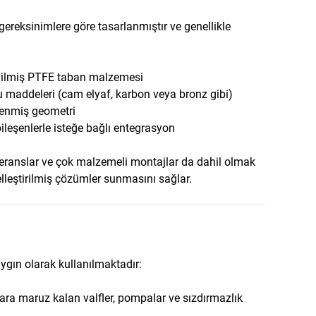
ereksinimlere göre tasarlanmıştır ve genellikle
edilmiş PTFE taban malzemesi
gu maddeleri (cam elyaf, karbon veya bronz gibi)
şlenmiş geometri
bileşenlerle isteğe bağlı entegrasyon
oleranslar ve çok malzemeli montajlar da dahil olmak
lleştirilmiş çözümler sunmasını sağlar.
ygın olarak kullanılmaktadır:
ara maruz kalan valfler, pompalar ve sızdırmazlık