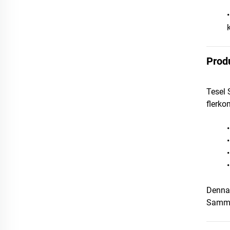
Prod
Tesel 
flerko
Denna 
Samman