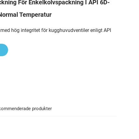
ning För Enkelkolvspackning I API 6D-
 Normal Temperatur
ed hög integritet för kugghuvudventiler enligt API
kommenderade produkter