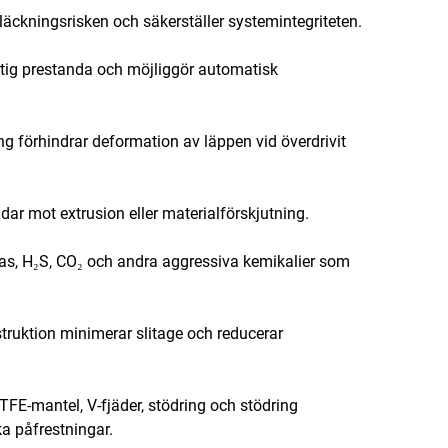
 läckningsrisken och säkerställer systemintegriteten.
siktig prestanda och möjliggör automatisk
ng förhindrar deformation av läppen vid överdrivit
ar mot extrusion eller materialförskjutning.
as, H₂S, CO₂ och andra aggressiva kemikalier som
truktion minimerar slitage och reducerar
E-mantel, V-fjäder, stödring och stödring
a påfrestningar.