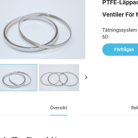
PTFE-Läppack
Ventiler För
Tätningssystem m
6D
Förfrågan
Översikt
Re