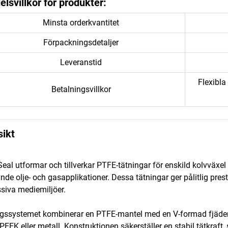
lsvillkor för produkter:
Minsta orderkvantitet
Förpackningsdetaljer
Leveranstid
Flexibla
Betalningsvillkor
sikt
Seal utformar och tillverkar PTFE-tätningar för enskild kolvväxel
ande olje- och gasapplikationer. Dessa tätningar ger pålitlig pr
siva mediemiljöer.
gssystemet kombinerar en PTFE-mantel med en V-formad fjäder av 
PEEK eller metall. Konstruktionen säkerställer en stabil tätkraf