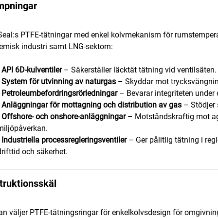
ämpningar
Seal:s PTFE-tätningar med enkel kolvmekanism för rumstempera
emisk industri samt LNG-sektorn:
•
API 6D-kulventiler
– Säkerställer läcktät tätning vid ventilsäten.
•
System för utvinning av naturgas
– Skyddar mot trycksvängning
•
Petroleumbefordringsrörledningar
– Bevarar integriteten under 
•
Anläggningar för mottagning och distribution av gas
– Stödjer 
•
Offshore- och onshore-anläggningar
– Motståndskraftig mot a
miljöpåverkan.
•
Industriella processregleringsventiler
– Ger pålitlig tätning i re
drifttid och säkerhet.
truktionsskäl
n väljer PTFE-tätningsringar för enkelkolvsdesign för omgivnin