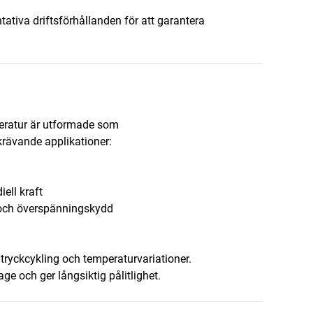
tativa driftsförhållanden för att garantera
eratur är utformade som
krävande applikationer:
iell kraft
g och överspänningskydd
 tryckcykling och temperaturvariationer.
ge och ger långsiktig pålitlighet.