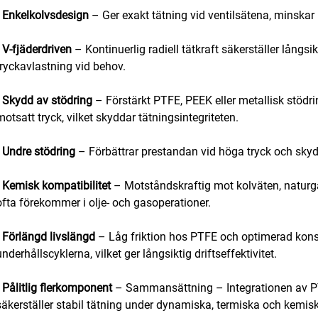
•
Enkelkolvsdesign
– Ger exakt tätning vid ventilsätena, minskar
•
V-fjäderdriven
– Kontinuerlig radiell tätkraft säkerställer lång
tryckavlastning vid behov.
•
Skydd av stödring
– Förstärkt PTFE, PEEK eller metallisk stödri
motsatt tryck, vilket skyddar tätningsintegriteten.
•
Undre stödring
– Förbättrar prestandan vid höga tryck och skydd
•
Kemisk kompatibilitet
– Motståndskraftig mot kolväten, naturg
ofta förekommer i olje- och gasoperationer.
•
Förlängd livslängd
– Låg friktion hos PTFE och optimerad kons
underhållscyklerna, vilket ger långsiktig driftseffektivitet.
•
Pålitlig flerkomponent
– Sammansättning – Integrationen av PTF
säkerställer stabil tätning under dynamiska, termiska och kemisk