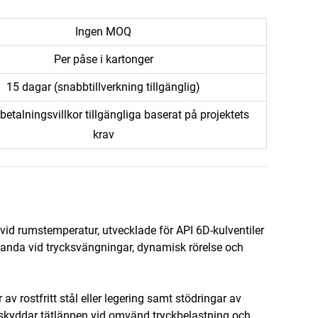
Ingen MOQ
Per påse i kartonger
15 dagar (snabbtillverkning tillgänglig)
 betalningsvillkor tillgängliga baserat på projektets
krav
 vid rumstemperatur, utvecklade för API 6D-kulventiler
estanda vid trycksvängningar, dynamisk rörelse och
rostfritt stål eller legering samt stödringar av
t, skyddar tätläppen vid omvänd tryckbelastning och