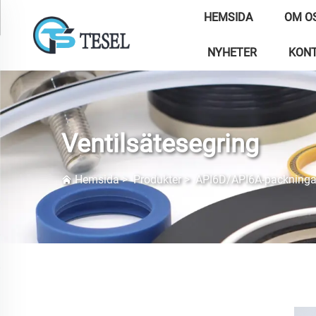
HEMSIDA
OM O
NYHETER
KONT
Ventilsätesegring
Hemsida
>
Produkter
>
API6D/API6A-packninga