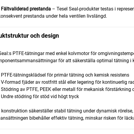
•
Fältvaliderad prestanda
– Tesel Seal-produkter testas i represen
konsekvent prestanda under hela ventilen livslängd.
uktstruktur och design
Seal:s PTFE-tätningar med enkel kolvmotor för omgivningstemp
mponentsammansättningar för att säkerställa optimal tätning i 
• PTFE-tätningsklädsel för primär tätning och kemisk resistens
• V-formad fjäder av rostfritt stål eller legering för kontinuerlig rad
• Stödring av PTFE, PEEK eller metall för mekanisk förstärknin
• Undre stödring för stöd vid högt tryck
konstruktion säkerställer stabil tätning under dynamisk rörelse,
sättningen bibehåller effektiv tätning, minskar risken för läcka