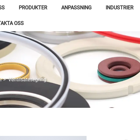
SS
PRODUKTER
ANPASSNING
INDUSTRIER
AKTA OSS
r
>
Ventilsätesegring