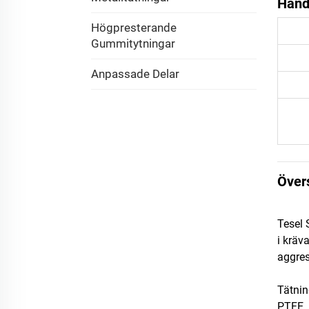
Hande
Högpresterande
Gummitytningar
Anpassade Delar
Över
Tesel 
i kräv
aggres
Tätnin
PTFE, 