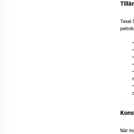
Till
Tesel 
petrok
Kons
När ma