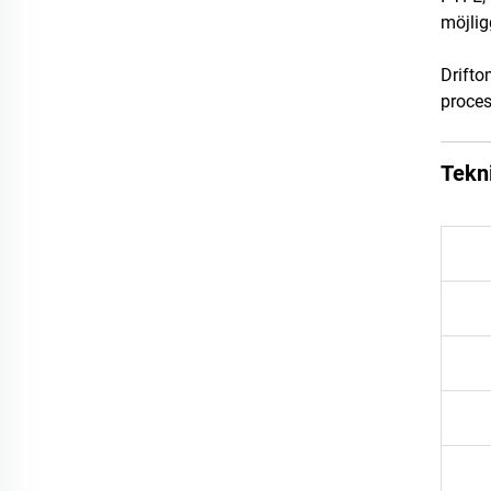
möjlig
Drifto
proces
Tekni