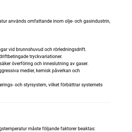
tur används omfattande inom olje- och gasindustrin,
ar vid brunnshuvud och rörledningsdrift.
driftbetingade tryckvariationer.
säker överföring och inneslutning av gaser.
ggressiva medier, kemisk påverkan och
glerings- och styrsystem, vilket förbättrar systemets
gstemperatur måste följande faktorer beaktas: