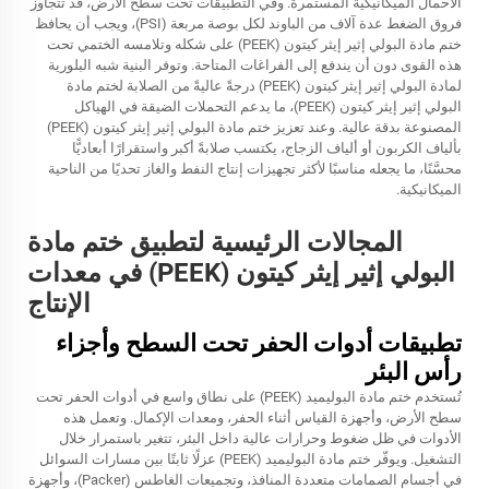
الأحمال الميكانيكية المستمرة. وفي التطبيقات تحت سطح الأرض، قد تتجاوز
فروق الضغط عدة آلاف من الباوند لكل بوصة مربعة (PSI)، ويجب أن يحافظ
ختم مادة البولي إثير إيثر كيتون (PEEK) على شكله وتلامسه الختمي تحت
هذه القوى دون أن يندفع إلى الفراغات المتاحة. وتوفر البنية شبه البلورية
لمادة البولي إثير إيثر كيتون (PEEK) درجةً عاليةً من الصلابة لختم مادة
البولي إثير إيثر كيتون (PEEK)، ما يدعم التحملات الضيقة في الهياكل
المصنوعة بدقة عالية. وعند تعزيز ختم مادة البولي إثير إيثر كيتون (PEEK)
بألياف الكربون أو ألياف الزجاج، يكتسب صلابةً أكبر واستقرارًا أبعاديًّا
محسَّنًا، ما يجعله مناسبًا لأكثر تجهيزات إنتاج النفط والغاز تحديًا من الناحية
الميكانيكية.
المجالات الرئيسية لتطبيق ختم مادة
البولي إثير إيثر كيتون (PEEK) في معدات
الإنتاج
تطبيقات أدوات الحفر تحت السطح وأجزاء
رأس البئر
تُستخدم ختم مادة البوليميد (PEEK) على نطاق واسع في أدوات الحفر تحت
سطح الأرض، وأجهزة القياس أثناء الحفر، ومعدات الإكمال. وتعمل هذه
الأدوات في ظل ضغوط وحرارات عالية داخل البئر، تتغير باستمرار خلال
التشغيل. ويوفّر ختم مادة البوليميد (PEEK) عزلًا ثابتًا بين مسارات السوائل
في أجسام الصمامات متعددة المنافذ، وتجميعات الغاطس (Packer)، وأجهزة