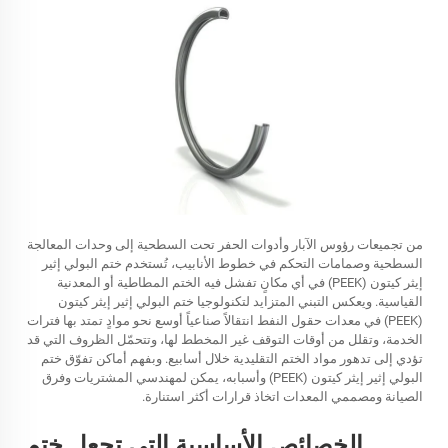
من تجميعات رؤوس الآبار وأدوات الحفر تحت السطحية إلى وحدات المعالجة
السطحية وصمامات التحكم في خطوط الأنابيب، تُستخدم ختم البولي إثير
إيثر كيتون (PEEK) في أي مكانٍ تفشل فيه الختم المطاطية أو المعدنية
القياسية. ويعكس التبني المتزايد لتكنولوجيا ختم البولي إثير إيثر كيتون
(PEEK) في معدات حقول النفط انتقالاً صناعياً أوسع نحو موادٍ تمتد بها فترات
الخدمة، وتقلل من أوقات التوقف غير المخطط لها، وتتحمّل الظروف التي قد
تؤدي إلى تدهور مواد الختم التقليدية خلال أسابيع. وبفهم أماكن تفوّق ختم
البولي إثير إيثر كيتون (PEEK) وأسبابه، يمكن لمهندسي المشتريات وفرق
الصيانة ومصممي المعدات اتخاذ قرارات أكثر استنارة.
الخصائص الأساسية التي تجعل ختم