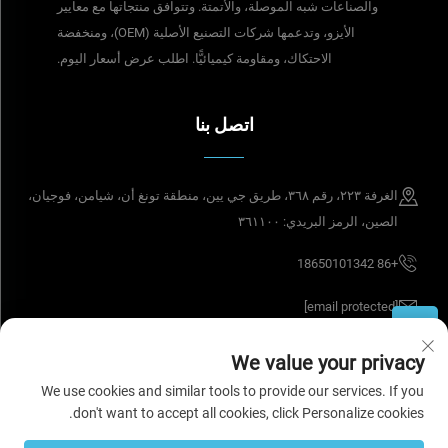
والصناعات شبه الموصلة، والأتمتة. وتتوافق منتجاتها مع معايير
الأيزو، وتدعمها شركات التصنيع الأصلية (OEM)، ومنخفضة
الاحتكاك، ومقاومة كيميائيًّا. اطلب عرض أسعار اليوم.
اتصل بنا
الغرفة ٢٢٣، رقم ٣٦٨، طريق جي يين، منطقة تونغ أن، شيامن، فوجيان،
الصين، الرمز البريدي: ٣٦١١٠٠
+86 18650101342
[email protected]
We value your privacy
حقوق الطبع والنشر © ٢٠٢٦ تيسل سيل تك (شيامن) المحدودة. جميع الحقوق
We use cookies and similar tools to provide our services. If you
محفوظة.
سياسة الخصوصية
don't want to accept all cookies, click Personalize cookies.