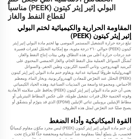
البولي إثير إيثر كيتون (PEEK) مناسباً
لقطاع النفط والغاز
المقاومة الحرارية والكيميائية لختم البولي
إثير إيثر كيتون (PEEK)
تبلغ درجة حرارة التشغيل المستمر الموصى بها لختم مادة البولي إثير إيثر
كيتون (PEEK) حوالي ٢٦٠ درجة مئوية، مع إمكانية التحمّل لفترات قصيرة
عند درجات حرارة أعلى من هذه النطاق. وفي بيئات إنتاج النفط والغاز،
تُشكِّل السوائل العملية مثل النفط الخام، والغاز الحمضي المحتوي على
كبريتيد الهيدروجين، وثاني أكسيد الكربون، وطين الحفر، والسوائل
الهيدروليكية ظروفًا كيميائية عدائية. ويقاوم ختم مادة البولي إثير إيثر كيتون
(PEEK) التحلل عند التعرّض للمعادن الهيدروكربونية، وبخار الماء، ومعظم
الأحماض، ومجموعة واسعة من المذيبات الصناعية. وهذه الحياد الكيميائي
يعني أن ختم مادة البولي إثير إيثر كيتون (PEEK) يحافظ على سلامته الأبعادية
وقوته الختمية خلال فترات تشغيل طويلة، على عكس المطاط النيتريلي أو
مطاط الإيثيلين بروبيلين ثنائي الإثيلين (EPDM) الذي قد يتورّم أو يتشقّق أو
يصبح صلبًا عند التعرّض لمثل هذه الظروف.
القوة الميكانيكية وأداء الضغط
إن ختم مادة البولي إثير إيثر كيتون (PEEK) ليس مجرد مكوّن مقاوم كيميائيًّا
فحسب، بل يتمتّع أيضًا بمقاومة شدٍّ استثنائية ومنخفضة جدًّا للانزياح تحت