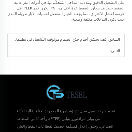
على التشغيل الدقيق وملاءمة التداخل المُتحكَّم بها. في أدوات البئر عالية
الضغط حيث قد يتجاوز الضغط عدة آلاف من PSI، يكون ختم PEEK أقل
عرضة لفشل الاختراق، مما يجعله الخيار المفضل لعمليات الآبار طويلة المدى
حيث تكون التدخلات مكلفة وصعبة.
السابق:
كيف تحسّن أختام جذع الصمام موثوقية التشغيل في تطبيقات النفط والغاز
التالي:
تقدم شركة تسيل سيل تك (شيامن) المحدودة أختامًا عالية الأداء
من بولي تترافلوروإيثيلين (PTFE)، وأختامًا من المطاط
الصناعي، وحلول إغلاق مُصمَّمة خصيصًا لقطاعات النفط والغاز،