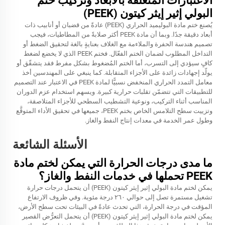
الاعتبارات المتعلقة بالأبعاد وتركيب ختم
البولي إثير إيثر كيتون (PEEK)
يُصنع ختم مادة البوليميد الحراري (PEEK) عادةً من قضبان أو أنابيب ذات
أبعاد دقيقة جدًا. وبما أن مادة PEEK أكثر صلابةً من المطاطيات، فيجب
تصميم هندسة الحفرة والملاءمة مع الغلاف بعنايةٍ بالغة لتحقيق الضغط أو
التداخل المطلوب لضمان الختم الفعّال. فختم PEEK الذي لا يخضع لضغط
كافٍ سيؤدي إلى التسرب، أما الختم المُضغوط بشكل مفرط فقد يتشقّق أو
يولّد إجهادات زائدة على الأجزاء المتقابلة. كما ينبغي على المهندسين أخذ
معامل التمدد الحراري المنخفض نسبيًّا لمادة PEEK في الاعتبار عند التصميم
للتطبيقات التي تتضمّن تقلبات حرارية كبيرة. ويسهم استخدام عزم الدوران
المناسب أثناء التركيب، ونوعية التشطيب السطحي للأجزاء المتلاصقة،
وتزييت سطح التلامس الخاص بختم PEEK، جميعها في تحقيق الأداء المتوقَّع
وطول عمر الخدمة في معدات إنتاج النفط والغاز.
الأسئلة الشائعة
ما مدى درجات الحرارة التي يمكن لختم مادة
PEEK تحملها في خدمات النفط والغاز؟
يمكن لختم مادة البولي إثير إيثر كيتون (PEEK) أن يتحمل درجات حرارة
تشغيل مستمرة تصل إلى حوالي ٢٦٠ درجة مئوية. وفي ظروف الارتفاع
المؤقت في درجة الحرارة، التي تحدث عادةً في البيئات تحت سطح الأرض،
يمكن لختم مادة البولي إثير إيثر كيتون (PEEK) أن يتحمل التعرُّض القصير