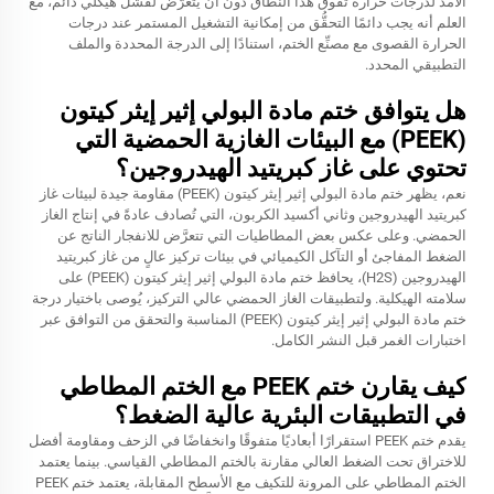
الأمد لدرجات حرارة تفوق هذا النطاق دون أن يتعرَّض لفشل هيكلي دائم، مع
العلم أنه يجب دائمًا التحقُّق من إمكانية التشغيل المستمر عند درجات
الحرارة القصوى مع مصنِّع الختم، استنادًا إلى الدرجة المحددة والملف
التطبيقي المحدد.
هل يتوافق ختم مادة البولي إثير إيثر كيتون
(PEEK) مع البيئات الغازية الحمضية التي
تحتوي على غاز كبريتيد الهيدروجين؟
نعم، يظهر ختم مادة البولي إثير إيثر كيتون (PEEK) مقاومة جيدة لبيئات غاز
كبريتيد الهيدروجين وثاني أكسيد الكربون، التي تُصادف عادةً في إنتاج الغاز
الحمضي. وعلى عكس بعض المطاطيات التي تتعرَّض للانفجار الناتج عن
الضغط المفاجئ أو التآكل الكيميائي في بيئات تركيز عالٍ من غاز كبريتيد
الهيدروجين (H2S)، يحافظ ختم مادة البولي إثير إيثر كيتون (PEEK) على
سلامته الهيكلية. ولتطبيقات الغاز الحمضي عالي التركيز، يُوصى باختيار درجة
ختم مادة البولي إثير إيثر كيتون (PEEK) المناسبة والتحقق من التوافق عبر
اختبارات الغمر قبل النشر الكامل.
كيف يقارن ختم PEEK مع الختم المطاطي
في التطبيقات البئرية عالية الضغط؟
يقدم ختم PEEK استقرارًا أبعاديًا متفوقًا وانخفاضًا في الزحف ومقاومة أفضل
للاختراق تحت الضغط العالي مقارنة بالختم المطاطي القياسي. بينما يعتمد
الختم المطاطي على المرونة للتكيف مع الأسطح المقابلة، يعتمد ختم PEEK