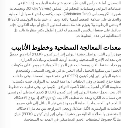
التسجيل. أما عند رأس البئر، فيُستخدم ختم مادة البوليميد (PEEK) في
صمامات البوابة، وصمامات التحكم في التدفق (Choke Valves)، وتجميعات
شجرة الكريسماس (Christmas Tree)، حيث يكتسب احتواء سوائل العملية
والحفاظ على سلامة الضغط أهميةً بالغة. وبما أن ختم مادة البوليميد (PEEK)
لا يمتص الرطوبة ولا يتورّم عند ملامسته لمحلول الملح أو مياه التكوين، فإنه
يحافظ على ضغط التلامس المصمم له لفترة أطول بكثيرٍ مقارنةً بالبدائل
المطاطية في هذه التطبيقات.
معدات المعالجة السطحية وخطوط الأنابيب
فوق رأس البئر، يواصل حشية البولي إثير إيثر كيتون (PEEK) أداء دورٍ حيويٍّ
في معدات الإنتاج السطحية. وتعتمد أوعية الفصل، ومبادلات الحرارة،
ووحدات ضغط الغاز، ومضخات حقن المواد الكيميائية جميعها على مكونات
الختم التي يمكنها التحمل أمام التغيرات في ظروف التشغيل. وتُستخدم
حشية البولي إثير إيثر كيتون (PEEK) في ختم عمود المضخة، وفي حلقات
تعبئة جذع الصمام، وفي الحلقات الداعمة للمعدات الدوارة، حيث تكتسب
مقاومة التآكل أهميةً مماثلةً لأهمية التوافق الكيميائي. وفي تطبيقات خطوط
الأنابيب، تعمل حشية البولي إثير إيثر كيتون (PEEK) كختم احتياطي أو رئيسي
في صمامات الكرة ومعدات تنظيف الأنابيب (Pigging)، إذ يؤدي الاحتكاك
الناجم عن الجسيمات الصلبة الموجودة في تيار السائل إلى تلف سريع
للحشيات البوليمرية الأقل صلابةً. وتجعل المزاوجة بين معامل الاحتكاك
المنخفض والصلادة العالية من حشية البولي إثير إيثر كيتون (PEEK) خيارًا
مثاليًّا خصوصًا لتطبيقات الختم الديناميكي في المعدات السطحية.