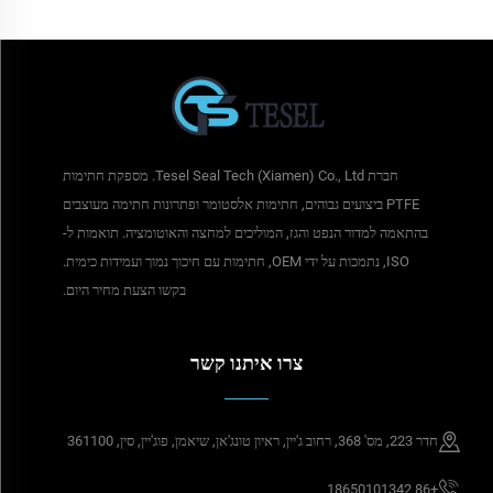
חברת Tesel Seal Tech (Xiamen) Co., Ltd. מספקת חתימות
PTFE ביצועים גבוהים, חתימות אלסטומר ופתרונות חתימה מעוצבים
בהתאמה למדור הנפט והגז, המוליכים למחצה והאוטומציה. תואמות ל-
ISO, נתמכות על ידי OEM, חתימות עם חיכוך נמוך ועמידות כימית.
בקשו הצעת מחיר היום.
צרו איתנו קשר
חדר 223, מס' 368, רחוב ג'יין, ראיון טונג'אן, שיאמן, פוג'יין, סין, 361100
+86 18650101342