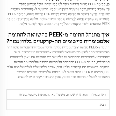
כֵּן, חֲתִימַת PEEK מַצִּיגָה עֲמִיקוּת טוֹבָה לְגַז חָמֵץ שֶׁהוּא אוֹכֵל חַיִּידְרוֹגֶן סֻלְפִּיד
וְדִי-אָקְסִיד חַיִּידְרוֹגֶן, שֶׁהֵם נִמְצָאִים בְּיַצִּיקַת גַּז חָמֵץ. בְּהֶשְׁוָאָה לְאֶלַסְטוֹמֶרִים מְסֻיָּמִים
שֶׁסּוֹפְרִים פְּרִיצַת דְּחוּסָה אוֹ תְּקִיפָה כִּימִית בְּשֵׁרוּת H2S בְּרִיכּוּת גְּבוֹהָה, חֲתִימַת PEEK
מַשְׁמִירָה עַל שְׁמוּרַת בִּנְיָתָהּ. לְיַצִּיקוֹת גַּז חָמֵץ בְּרִיכּוּת גְּבוֹהָה, מְלוּצָה בְּחִירַת דֶּרֶג חֲתִימַת
PEEK הַמַּתְאִים וְאִשׁוּר הַתַּאֲמִינוּת עַל־יְדֵי בְּחִינַת טִבּוּל, לִפְנֵי הַשְׁקָעָה מַלְאָה.
איך מתנהל חתימה מ-PEEK בהשוואה לחתימה
אלסטומרית ביישומים תת-קרקעיים בלחץ גבוה?
חתימה מ-PEEK מציעה יציבות ממדית עליונה, דריסה נמוכה יותר ועמידות טובה יותר
בפני הידרור תחת לחץ גבוה בהשוואה לחתימות אלסטומריות סטנדרטיות. בעוד
שחתימות אלסטומריות מסתמכות על אלסטיות כדי להתאים את עצמן למשטחים
המקבילים, חתימה מ-PEEK מסתמכת על חרישה מדויקת ועל התאמת הפרעה
מבוקרת. ביישומים תת-קרקעיים בלחץ גבוה, שבהם הלחץ עלול לעלות על כמה אלפי
PSI, חתימה מ-PEEK פחות פגיעה לאי-תקינות של הידרור, ולכן היא הבחירה
המועדפת לפעולות ארוכות טווח בבאר, שבהן התערבות יקרה וקושי להגשים.
הקודם:
איך חתימות גוף השסתום משפרות את האמינות ביישומי נפט וגז
הבא: