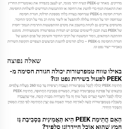
מדויקים. מאחר ש-PEEK קשיח יותר מגומי, יש לעצב בקפידה את גאומטריית החריץ
ואת התאמת הגוף כדי להשיג את דחיסה או ההתנגשות הנדרשים להצלחת החסימה.
חגורת חסימה מ-PEEK שנדחסה בצורה בלתי מספקת תדלוף; חגורת חסימה
שנדחסה יתר על המידה עלולה להתפצל או ליצור מתח רב מדי על רכיבי החיבור.
מהנדסים צריכים גם לקחת בחשבון את מקדם ההתפשטות התרמית הנמוך יחסית
של PEEK בעת תכנון ליישומים שבהם יש תנודות טמפרטורה משמעותיות. מומנט
ההתקנה המתאים, גימור המשטח של רכיבי החיבור והשימון של פנים המגע של
חגורת החסימה מ-PEEK – כולם תורמים להשגת הביצועים הצפויים ותקופת השירות
באביזרי ייצור נפט וגז.
שאלה נפוצה
באילו טווח טמפרטורות יכולה חגורת חסימה מ-
PEEK לפעול בשירות נפט וגז?
חֲתִימַת PEEK יְכוֹלָה לְקַבֵּל טֶמְפֶּרָטוּרוֹת הֶעֱבָדָה רְצִיפִיּוֹת עַד כְּמוֹ 260 מַעֲלוֹת צֶלְסִיוּס.
בִּתְנָאִים שֶׁל פְּסִיקַת טֶמְפֶּרָטוּרָה קְצָרָה, הַמְּצוּיִים בִּסְבִיבַת הַחֲתוּפָה, חֲתִימַת PEEK
יְכוֹלָה לְסַבֵּל חוּשָׁף קְצָרִים מֵעַל טוּחַ זֶה בְּלִי הֶשֵּׁרְדוּת מִבְּנִית קַיָּמָה, אַף שֶׁהֶעֱבָדָה
מֻשְׁכֶּלֶת בְּטֶמְפֶּרָטוּרוֹת קָשָׁה לְאוֹרְחָה תָּמִיד תֵּאָמֵת עִם יְצָרַן הַחֲתִימָה לְפִי הַדֶּרֶג הַמְּסוּיָן
וְתַפְקִיד הַיְּחִידִי.
הַאִם חֲתִימַת PEEK הִיא תַּאֲמִינִית בִּסְבִיבַת גַּז
חָמֵץ שֶׁהוּא אוֹכֵל חַיִּידְרוֹגֶן סֻלְפִּיד?