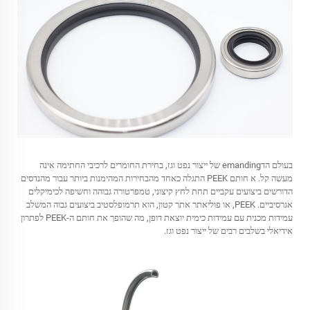
בעולם הדemanding של ייצור נפט וגז, בחירת החומרים לרכיבי החתימה אינה
מעשה קל. א
חותם PEEK
התגלה כאחד מהבחירות המהימנות ביותר עבור מהנדסים
הדורשים ביצועים עקביים תחת לחץ קיצוני, טמפרטורה גבוהה וחשיפה לכימיקלים
אגרסיביים. PEEK, או פוליאתר אתר קטון, הוא תרמופלסטיב ביצועים גבוה המשלב
עמידות מכנית עם עמידות כימית יוצאת דופן, מה שהופך את חותם ה-PEEK לפתרון
אידיאלי בשלבים רבים של ייצור נפט וגז.