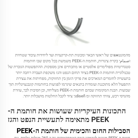
מהמונטажים של ראשי הבאר ומכונות תת-קרקעיות ועד ליחידות עיבוד שטחיות
וصمامי בקרת צינורות, חותמת ה-PEEK משמשת בכל מקום שבו חותמות
סטנדרטיות מפולימרים אלסטיים או מתכתיים אינן מספקות. ההתפשטות הגוברת של
טכנולוגיית חותמות ה-PEEK בציוד תחום הנפט והגז משקפת העברה רחבה יותר
בתעשייה לחומרים המארכים את פרקי הזמן בין תחזוקות, מפחיתות את עצירת
התפעול הלא מתוכננת ועומדות בתנאים שיגרמו לפגיעות בחותמות קונבנציונליות תוך
שבועות. הבנת המקומות שבהם חותמת ה-PEEK מצליחה, וכן הסיבות לכך, עוזרת
מהנדסי רכש, צוותי תחזוקה ומ diseñני ציוד לקבל החלטות מושכלות יותר.
התכונות העיקריות שעושות את חותמת ה-
PEEK מתאימה לתעשיית הנפט והגז
הסבילות החום והכימית של חותמת ה-PEEK
חוטם ה-PEEK מעוצב לשימוש רציף בטמפרטורות עד כ-260 מעלות צלזיוס, עם