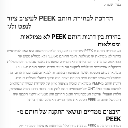
בציוד שטחי.
הדרכה לבחירת חותם PEEK לעיצוב ציוד
לנפט ולגז
בחירת בין דרגות חותם PEEK לא ממולאות
וממולאות
כשמגדירים חותם מ-PEEK לשירותי נפט וגז, ההחלטה הראשונה היא האם להשתמש
בדרגה לא ממולאת או ממולאת. חומר החותם מ-PEEK לא ממולא מציע את
ההתאמה הכימית הרחבה ביותר והוא הבחירה המועדפת כאשר סביבת החיסום כוללת
כימיקלים אגרסיביים שעלולים לתקשר עם חיזוקי סיבים. דרגות חותם מ-PEEK
ממולאות פחם מספקות שיפור משמעותי בהתנגדות לבלאי ובקצב העברת החום, מה
שמועיל ביישומים שבהם חזית החותם יוצרת חום חיכוך במהלך פעילות דינמית.
דרגות חותם מ-PEEK ממולאות זכוכית מציעות איזון של קשיחות ועמידות המתאים
לחיסום סטטי במONTJI של שסתומים תחת לחץ גבוה. הבנת הרכב הנוזל הספציפי,
הלחץ הפעולי, פרופיל הטמפרטורה והאם החותם הוא סטטי או דינמי תקבעו איזו
דרגה של חותם מ-PEEK תספק את משך החיים האמינה הארוך ביותר.
היבטים ממדיים ונושאי התקנה של חותם מ-
PEEK
חגורת החסימה מ-PEEK נקצצת בדרך כלל מגרוטאות או צינורות למדדי דיוק