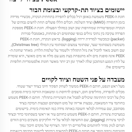
יישומים בציוד תת-קרקעי ובצומת הבור
חוגת ה-PEEK משמשת באופן רגיל בכלים לחפירה בתחתית הנקרה, מכשירי מדידה
בזמן החפירה (MWD) וציוד השלמה. הכלים הללו פועלים תחת לחצים גבוהים של
הנקרה וטמפרטורות שמחזיפות שוב ושוב במהלך הפעולה. חוגת ה-PEEK מספקת
הפרדה עקיבה בין נתיבי נוזלים בגופי שסתומים רב-פתחות, באסמבלי סגירות
(packer) ובמכשור למדידת ירידה (logging). בראש הנקרה, חוגת ה-PEEK
משמשת בשסתומי שער, שסתומי צמצום ושסתומי עץ המולד (Christmas tree),
שם חשוב מאוד להכיל את נוזל התהליך ולשמור על שלמות הלחץ. מאחר שחוגת ה-
PEEK אינה סופגת מים ולא מתנפחת בעת מגע עם מלח או מים מאוצר, היא שומרת
על לחץ המגע המתוכנן שלה לאורך זמן רב יותר מאשר חוגות אלסטומריות חלופיות
ביישומים אלו.
מעבדה על פני השטח וציוד לקויים
מעל ראש הנפט, חותם ה-PEEK ממשיך לשחק תפקיד חיוני בציוד ייצור שטחי.
מכלים להפרדה, מחליפים חום, רצפים לדחיסת גז ומשאבות הזרקה כימית סומכים
כולן על רכיבי החתימה שיכולים לסבול את השינוייות בתהליך. חותם ה-PEEK משמש
בחותמי ציר המשאבה, טבעות אריזה של מוט השסתום וטבעות תמיכה בציוד
מסתובב, שם עמידות לבלאי חשובה באותה מידה כמו תאימות כימית. ביישומים
במערכות צינורות, חותם ה-PEEK משמש כחותם עזר או ראשי בשסתומי כדור ובציוד
לניקוי צינורות (pigging), שם החשיפה לבלאי על ידי חלקיקים מוצקים בזרם הזורם
תגרום לנזק מהיר לחותמים פולימריים רך יותר. הצירוף של מקדם חיכוך נמוך
וקשיחות גבוהה הופך את חותם ה-PEEK למתאים במיוחד ליישומי חתימה דינאמית