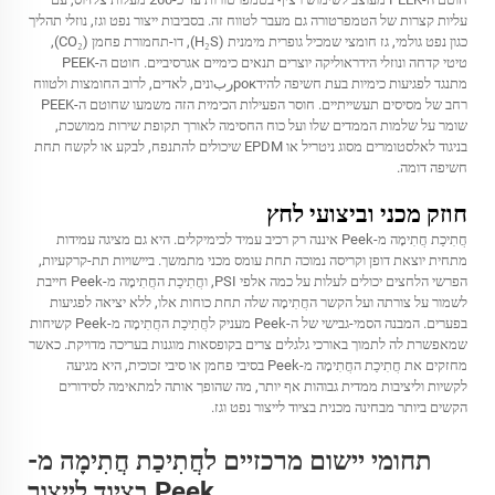
עליות קצרות של הטמפרטורה גם מעבר לטווח זה. בסביבות ייצור נפט וגז, נוזלי תהליך
כגון נפט גולמי, גז חומצי שמכיל גופרית מימנית (H₂S), דו-תחמורת פחמן (CO₂),
טיטי קדחה ונוזלי הידראוליקה יוצרים תנאים כימיים אגרסיביים. חוטם ה-PEEK
מתנגד לפגיעות כימיות בעת חשיפה להידрокربונים, לאדים, לרוב החומצות ולטווח
רחב של מסיסים תעשייתיים. חוסר הפעילות הכימית הזה משמעו שחוטם ה-PEEK
שומר על שלמות הממדים שלו ועל כוח החסימה לאורך תקופת שירות ממושכת,
בניגוד לאלסטומרים מסוג ניטריל או EPDM שיכולים להתנפח, לבקע או לקשח תחת
חשיפה דומה.
חוזק מכני וביצועי לחץ
חֲתִיכַת חֲתִימָה מ-Peek איננה רק רכיב עמיד לכימיקלים. היא גם מציגה עמידות
מתחית יוצאת דופן וקריסה נמוכה תחת עומס מכני מתמשך. ביישויות תת-קרקעיות,
הפרשי הלחצים יכולים לעלות על כמה אלפי PSI, וחֲתִיכַת החֲתִימָה מ-Peek חייבת
לשמור על צורתה ועל הקשר החֲתִימָה שלה תחת כוחות אלו, ללא יציאה לפגיעות
בפערים. המבנה הסמי-גבישי של ה-Peek מעניק לחֲתִיכַת החֲתִימָה מ-Peek קשיחות
שמאפשרת לה לתמוך באורכי גלגלים צרים בקופסאות מוגנות בעריכה מדויקת. כאשר
מחזקים את חֲתִיכַת החֲתִימָה מ-Peek בסיבי פחמן או סיבי זכוכית, היא מגיעה
לקשיות וליציבות ממדית גבוהות אף יותר, מה שהופך אותה למתאימה לסידורים
הקשים ביותר מבחינה מכנית בציוד לייצור נפט וגז.
תחומי יישום מרכזיים לחֲתִיכַת חֲתִימָה מ-
Peek בציוד לייצור