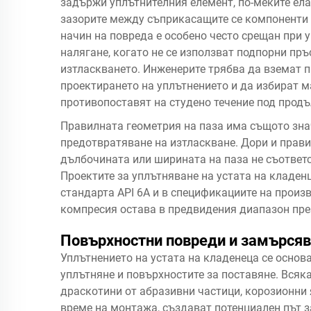
задържи уплътнителния елемент, по-меките ела
зазорите между съприкасащите се компоненти и
начин на повреда е особено често срещан при 
налягане, когато не се използват подпорни пр
изтласкването. Инженерите трябва да вземат п
проектирането на уплътнението и да избират м
противопоставят на студено течение под прод
Правилната геометрия на паза има същото зна
предотвратяване на изтласкване. Дори и прави
дълбочината или ширината на паза не съответс
Проектите за уплътняване на устата на кладен
стандарта API 6A и в спецификациите на произво
компресия остава в предвидения диапазон пре
Повърхностни повреди и замърся
Уплътнението на устата на кладенеца се основ
уплътняне и повърхностите за поставяне. Всяк
драскотини от абразивни частици, корозионни 
време на монтажа, създават потенциален път з