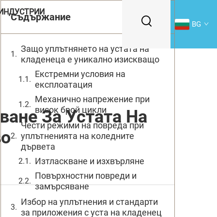
ИНДУСТРИИ
Съдържание
BG
Защо уплътнянето на устата на
кладенеца е уникално изискващо
Екстремни условия на
експлоатация
Механично напрежение при
висок брой цикли
ване За Устата На
Чести режими на повреда при
во
уплътненията на коледните
дървета
Изтласкване и изхвърляне
Повърхностни повреди и
замърсяване
Избор на уплътнения и стандарти
за приложения с уста на кладенец