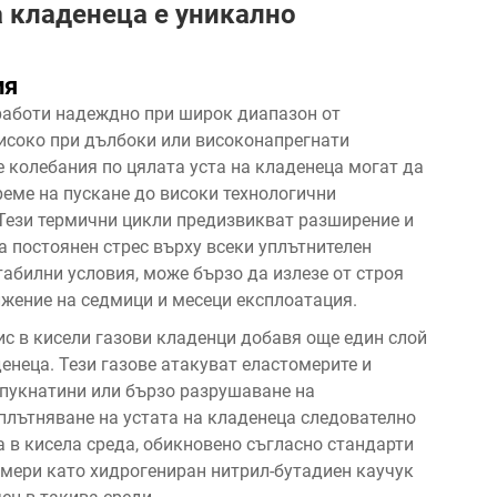
а кладенеца е уникално
ия
 работи надеждно при широк диапазон от
-високо при дълбоки или високонапрегнати
 колебания по цялата уста на кладенеца могат да
реме на пускане до високи технологични
 Тези термични цикли предизвикват разширение и
а постоянен стрес върху всеки уплътнителен
табилни условия, може бързо да излезе от строя
жение на седмици и месеци експлоатация.
с в кисели газови кладенци добавя още един слой
енеца. Тези газове атакуват еластомерите и
 пукнатини или бързо разрушаване на
плътняване на устата на кладенеца следователно
а в кисела среда, обикновено съгласно стандарти
омери като хидрогениран нитрил-бутадиен каучук