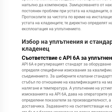
напълно да компенсира. Замърсяването от наки
постоянен проблем при устата на кладенците, 
Протоколите за чистота по време на инсталация
устата на кладенците; те директно определят 
експлоатация на уплътнението.
Избор на уплътнения и стандар
кладенец
Съответствие с API 6A за уплътне
API 6A е регулиращият стандарт за оборудване 
определя специфични изисквания за квалифика
съединението. За шиберните клапани стандартъ
стъбъл по отношение на квалификацията на ма
налягане и температура. A
уплътнение на устие
изискванията на API 6A, дава на операторите у
определени показатели за производителност, а
доставчика. Задаването на съответстващи на 