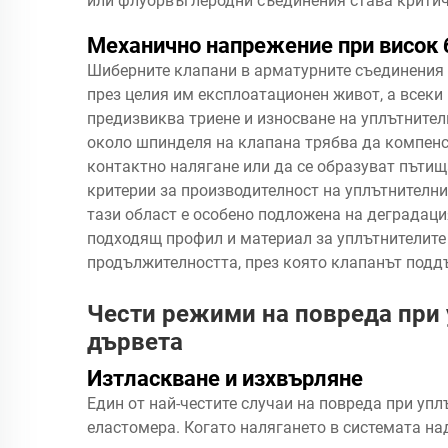
или флуорвъглеродни съединения става критич
Механично напрежение при висок 
Шиберните клапани в арматурните съединения 
през целия им експлоатационен живот, а всек
предизвиква триене и износване на уплътнител
около шпинделя на клапана трябва да компенси
контактно налягане или да се образуват пътищ
критерии за производителност на уплътнителни
тази област е особено подложена на деградаци
подходящ профил и материал за уплътнителите
продължителността, през която клапанът подд
Чести режими на повреда при 
дървета
Изтласкване и изхвърляне
Един от най-честите случаи на повреда при упл
еластомера. Когато налягането в системата на