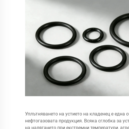
Уплътняването на устието на кладенец е една 
нефтогазовата продукция. Всяка сглобка за ус
на налягането при екстремни температури, агр