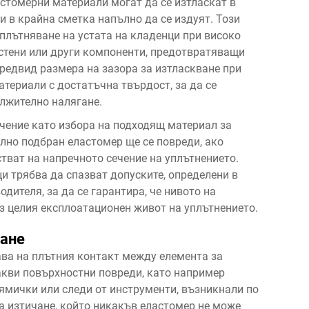
стомерни материали могат да се изтласкат в
 в крайна сметка напълно да се издуят. Този
уплътняване на устата на кладенци при високо
ъстени или други компоненти, предотвратяващи
редвид размера на зазора за изтласкване при
атериали с достатъчна твърдост, за да се
ължително налягане.
чение като избора на подходящ материал за
лно подбран еластомер ще се повреди, ако
тват на напречното сечение на уплътнението.
ци трябва да спазват допуските, определени в
дителя, за да се гарантира, че нивото на
з целия експлоатационен живот на уплътнението.
ване
ава на плътния контакт между елемента за
акви повърхностни повреди, като например
ямички или следи от инструменти, възникнали по
а изтичане, който никакъв еластомер не може