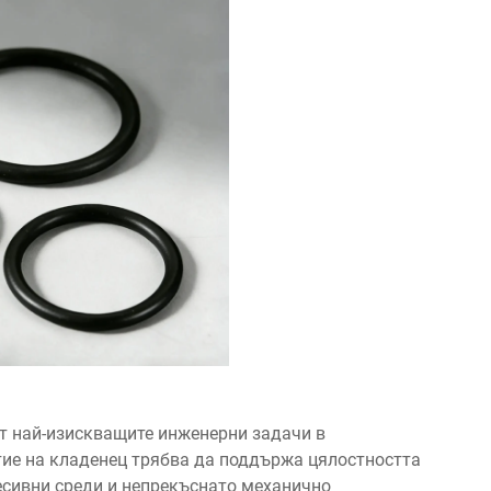
от най-изискващите инженерни задачи в
тие на кладенец трябва да поддържа цялостността
есивни среди и непрекъснато механично