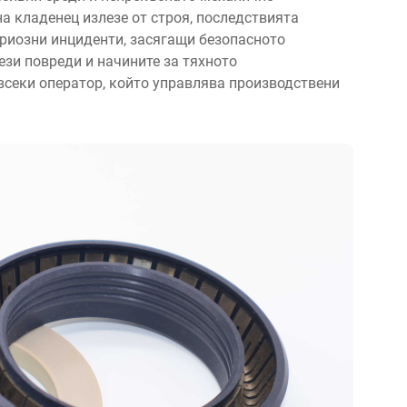
на кладенец излезе от строя, последствията
ериозни инциденти, засягащи безопасното
ези повреди и начините за тяхното
всеки оператор, който управлява производствени