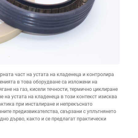
рната част на устата на кладенеца и контролира
енията в това оборудване са изложени на
гане на газ, кисели течности, термично циклиране
е на устата на кладенеца в този контекст изисква
актика при инсталиране и непрекъснато
вните предизвикателства, свързани с уплътнянето
едно дърво, както и се предлагат практически