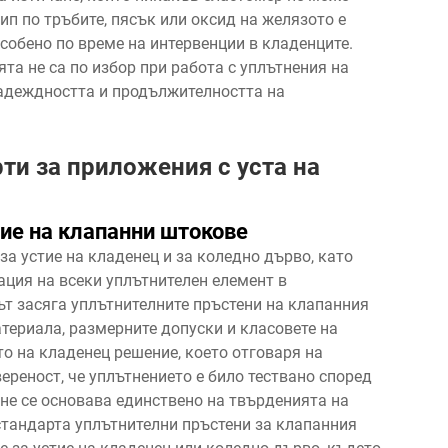
п по тръбите, пясък или оксид на желязото е
особено по време на интервенции в кладенците.
та не са по избор при работа с уплътнения на
надеждността и продължителността на
ти за приложения с уста на
ние на клапанни штокове
за устие на кладенец и за коледно дърво, като
ция на всеки уплътнителен елемент в
т засяга уплътнителните пръстени на клапанния
териала, размерните допуски и класовете на
то на кладенец
решение, което отговаря на
вереност, че уплътнението е било тествано според
 не се основава единствено на твърденията на
стандарта уплътнителни пръстени за клапанния