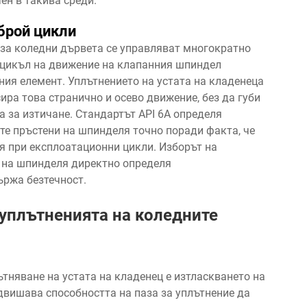
ен в такива среди.
брой цикли
за коледни дървета се управляват многократно
и цикъл на движение на клапанния шпиндел
ния елемент. Уплътнението на устата на кладенеца
ра това странично и осево движение, без да губи
а за изтичане. Стандартът API 6A определя
те пръстени на шпинделя точно поради факта, че
я при експлоатационни цикли. Изборът на
 на шпинделя директно определя
ържа безтечност.
уплътненията на коледните
ътняване на устата на кладенец е изтласкването на
двишава способността на паза за уплътнение да