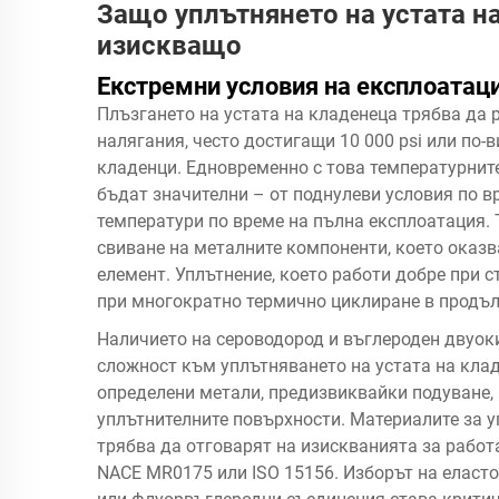
Защо уплътнянето на устата н
изискващо
Екстремни условия на експлоатац
Плъзгането на устата на кладенеца трябва да
налягания, често достигащи 10 000 psi или по
кладенци. Едновременно с това температурните
бъдат значителни – от поднулеви условия по в
температури по време на пълна експлоатация.
свиване на металните компоненти, което оказв
елемент. Уплътнение, което работи добре при с
при многократно термично циклиране в продъл
Наличието на сероводород и въглероден двуоки
сложност към уплътняването на устата на клад
определени метали, предизвиквайки подуване,
уплътнителните повърхности. Материалите за у
трябва да отговарят на изискванията за работ
NACE MR0175 или ISO 15156. Изборът на еласт