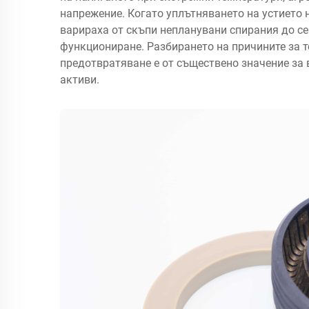
напрежение. Когато уплътняването на устието 
варираха от скъпи непланувани спирания до с
функциониране. Разбирането на причините за т
предотвратяване е от съществено значение за 
активи.