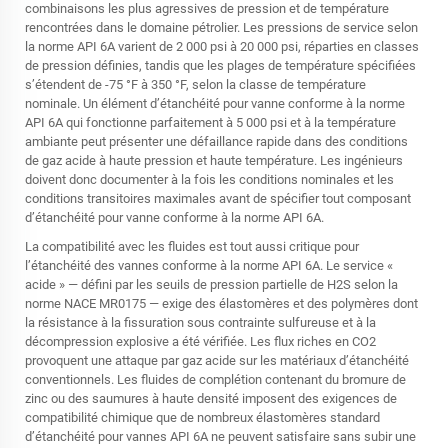
combinaisons les plus agressives de pression et de température
rencontrées dans le domaine pétrolier. Les pressions de service selon
la norme API 6A varient de 2 000 psi à 20 000 psi, réparties en classes
de pression définies, tandis que les plages de température spécifiées
s’étendent de -75 °F à 350 °F, selon la classe de température
nominale. Un élément d’étanchéité pour vanne conforme à la norme
API 6A qui fonctionne parfaitement à 5 000 psi et à la température
ambiante peut présenter une défaillance rapide dans des conditions
de gaz acide à haute pression et haute température. Les ingénieurs
doivent donc documenter à la fois les conditions nominales et les
conditions transitoires maximales avant de spécifier tout composant
d’étanchéité pour vanne conforme à la norme API 6A.
La compatibilité avec les fluides est tout aussi critique pour
l’étanchéité des vannes conforme à la norme API 6A. Le service «
acide » — défini par les seuils de pression partielle de H2S selon la
norme NACE MR0175 — exige des élastomères et des polymères dont
la résistance à la fissuration sous contrainte sulfureuse et à la
décompression explosive a été vérifiée. Les flux riches en CO2
provoquent une attaque par gaz acide sur les matériaux d’étanchéité
conventionnels. Les fluides de complétion contenant du bromure de
zinc ou des saumures à haute densité imposent des exigences de
compatibilité chimique que de nombreux élastomères standard
d’étanchéité pour vannes API 6A ne peuvent satisfaire sans subir une