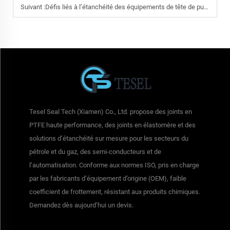
Suivant :
Défis liés à l’étanchéité des équipements de tête de puits et d’arbre de Noël
Tesel Seal Tech (Xiamen) Co., Ltd. propose des joints en
PTFE haute performance, des joints en élastomère et des
solutions d’étanchéité sur mesure pour les secteurs du
pétrole et du gaz, des semi-conducteurs et de
l’automatisation. Conforme aux normes ISO, pris en charge
par les fabricants d’équipement d’origine (OEM), faible
coefficient de frottement, résistant aux produits chimiques.
Demandez dès aujourd’hui un devis.