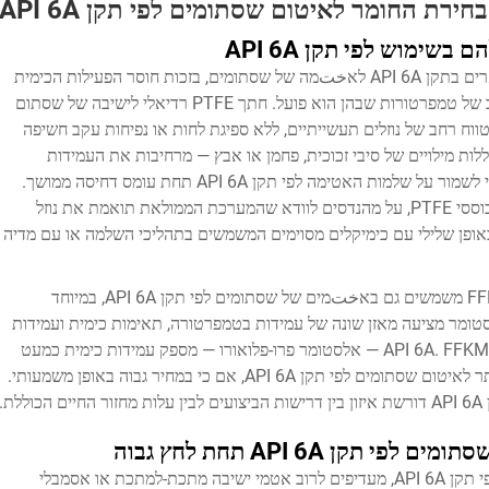
בחירת החומר לאיטום שסתומים לפי תקן API 6A
PTFE נשאר אחד החומרים הנפוצים ביותר שמתוארים בתקן API 6A לאختמה של שסתומים, בזכות חוסר הפעילות הכימית
המועיל שלו, מקדם החיכוך הנמוך שלו והטווח הרחב של טמפרטורות שבהן הוא פועל. חתך PTFE רדיאלי לישיבה של שסתום
ימה אמינה לפי תקן API 6A על פני טווח רחב של נוזלים תעשייתיים, ללא ספיגת לחות או נפיחות עקב חשיפה
ות PTFE ממולאות — הכוללות מילויים של סיבי זכוכית, פחמן או אבץ — מרחיבות את העמידות
המכנית ואת התנגדות הזרימה (creep) הדרושה כדי לשמור על שלמות האטימה לפי תקן API 6A תחת עומס דחיסה ממושך.
בעת קביעת אלמנטים לאטימה לפי תקן API 6A מבוססי PTFE, על מהנדסים לוודא שהמערכת הממולאת תואמת את נוזל
אופן שלילי עם כימיקלים מסוימים המשמשים בתהליכי השלמה או עם מדיה
חוטמי אלסטומרים כגון ניטריל, HNBR, FKM ו-FFKM משמשים גם באختמים של שסתומים לפי תקן API 6A, במיוחד
סטומר מציעה מאזן שונה של עמידות בטמפרטורה, תאימות כימית ועמידות
לפיצוץ דקומפרסיה עבור איטום שסתומים לפי תקן API 6A. FFKM — אלסטומר פרו-פלואורו — מספק עמידות כימית כמעט
אוניברסלית והוא מתאים לסביבות האגרסיביות ביותר לאיטום שסתומים לפי תקן API 6A, אם כי במחיר גבוה באופן משמעותי.
ת.
קן API 6A תחת לחץ גבוה
במחלקת הלחצים הגבוהה ביותר של אטמי סגירה לפי תקן API 6A, מעדיפים לרוב אטמי ישיבה מתכת-למתכת או אסמבלי