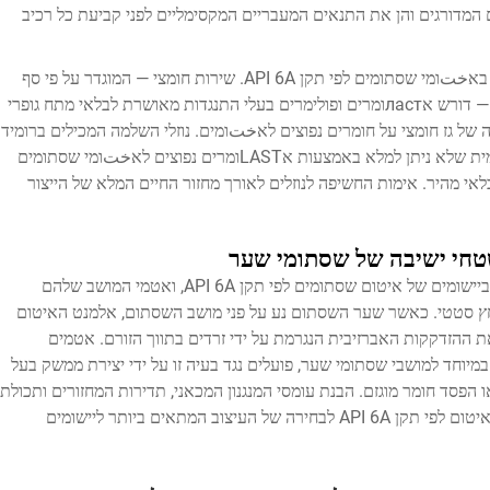
 המדורגים והן את התנאים המעבריים המקסימליים לפני קביעת כל רכיב
הсовместимות עם נוזלים היא לא פחות קריטית באختומי שסתומים לפי תקן API 6A. שירות חומצי — המוגדר על פי סף
הלחץ החלקי של H2S לפי התקן NACE MR0175 — דורש אластומרים ופולימרים בעלי התנגדות מאושרת לבלאי מתח גופרי
מים עתירי CO2 גורמים למתקפה של גז חומצי על חומרים נפוצים לאختומים. נוזלי השלמה המכילים ברומיד
צינק או מלחים מרוכזים יוצרים דרישות תאימות כימית שלא ניתן למלא באמצעות אLASTומרים נפוצים לאختומי שסתומים
בסיכון לבלאי מהיר. אימות החשיפה לנוזלים לאורך מחזור החיים המלא של הייצור
שטחי ישיבה של שסתומי שער
שסתומים מסוג שער הם סוג השסתומים הדומיננטי ביישומים של איטום שסתומים לפי תקן API 6A, ואטמי המושב שלהם
לחץ סטטי. כאשר שער השסתום נע על פני מושב השסתום, אלמנט האיטום
שב סופג את ההזדקקות האברזיבית הנגרמת על ידי זרדים בתווך הזורם. אטמים
רופילן פלואוריד (PTFE), שתוכננו במיוחד למושבי שסתומי שער, פועלים נגד בעיה זו על ידי יצירת ממשק בעל
הפסד חומר מוגזם. הבנת עומסי המנגנון המכאני, תדירות המחזורים ותכולת
הזרדים בתווך הזורם עוזרת לדייק את גאומטריית האיטום לפי תקן API 6A לבחירה של העיצוב המתאים ביותר ליישומים