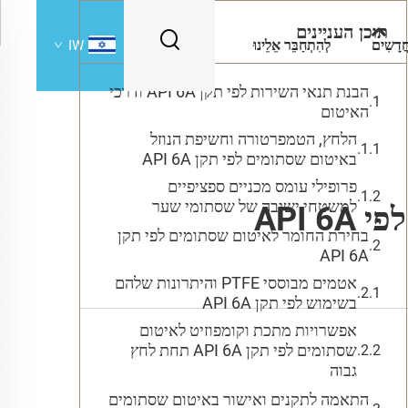
תוכן העניינים
ֲדָשִים
לְהִתְחַבֵּר אֵלֵינוּ
IW
הבנת תנאי השירות לפי תקן API 6A ודרכי
האיטום
הלחץ, הטמפרטורה וחשיפת הנוזל
באיטום שסתומים לפי תקן API 6A
פרופילי עומס מכניים ספציפיים
למשטחי ישיבה של שסתומי שער
API 
בחירת החומר לאיטום שסתומים לפי תקן
API 6A
אטמים מבוססי PTFE והיתרונות שלהם
בשימוש לפי תקן API 6A
אפשרויות מתכת וקומפוזיט לאיטום
שסתומים לפי תקן API 6A תחת לחץ
גבוה
התאמה לתקנים ואישור באיטום שסתומים