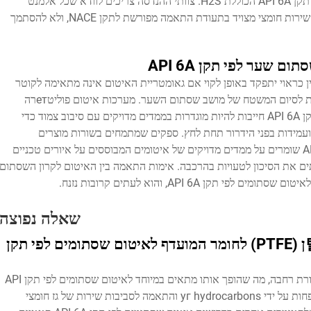
עומדות בדרישות לסביבת איטום של שסתומים לפי תקן API 6A הכוללת H2S. צוותי ההנדסה צריכים לוודא שכל אלמנט
איטום לשסתום לפי תקן API 6A המשמש בסביבת שירות חומצי מצויד בתעודת התאמה מפורשת לתקן NACE, ולא להסתמך
שער לפי תקן API 6A
ומר איטום לصمامים לפי תקן API 6A שצוין כראוי יתפקד באופן לקוי אם גאומטריית האיטום אינה מתאימה לקוטר
הסנדיq של הספיגה, לקטע החשיפה בקרון והדרישות לסיום המשטח של מושב שסתום השער. מערכות איטום פוליטетרה
פלואורוא틸ן (PTFE) ברדיאליות לשסתומים לפי תקן API 6A חייבות להיות מוגדרות בממדים מדויקים עם סיבוב צמוד כדי
עמידות בפני הידרור תחת לחץ. ספקים שמתמחים בשורות מוצרים
מותאמות במיוחד לאיטום שסתומים לפי תקן API 6A שומרים על ממדים מדויקים של איטומים המבוססים על איורים טכניים
השסתומים (OEM), ובכך מפחיתים את הסיכון לטעויות בהרכבה. אימות התאמה בין האיטום לקרון השסתום
ן API 6A, והוא לעתים קרובות נזנח.
שאלה נפוצה
מה הופך את הפוליטטראפלואורוא틸ן (PTFE) לחומר המועדף לאיטום שסתומים לפי תקן
PTFE מציע חוסן כימי, חיכוך נמוך וסבילות טמפרטורת רחבה, מה שהופך אותו מתאים במיוחד לאיטום שסתומים לפי תקן API
6A ביישומי מושבות שסתומי שער. התנגדותו להתנפחות על ידי уг hydrocarbons והתאמה לסביבות שירות של גז חומצי