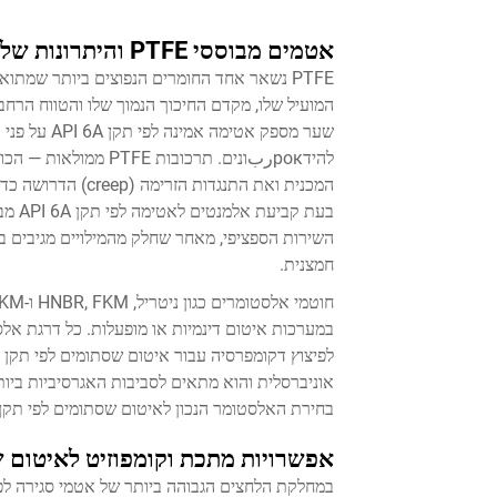
אטמים מבוססי PTFE והיתרונות שלהם בשימוש לפי תקן API 6A
שער מספק אט
להידрокربונים. תרכוב
השירות הספציפי, מאחר שחלק מהמילויים מגיבים ב
חמצנית.
במערכות איטום דינמיות או מופעלות. כל דרגת אל
בחירת האלסטומר הנכון לאיטום שסתומים לפי תקן API 6A דורשת איזון בין דרישות הביצועים לבין עלות מחזור החיים הכולל
אפשרויות מתכת וקומפוזיט לאיטום שסתומים לפי ת