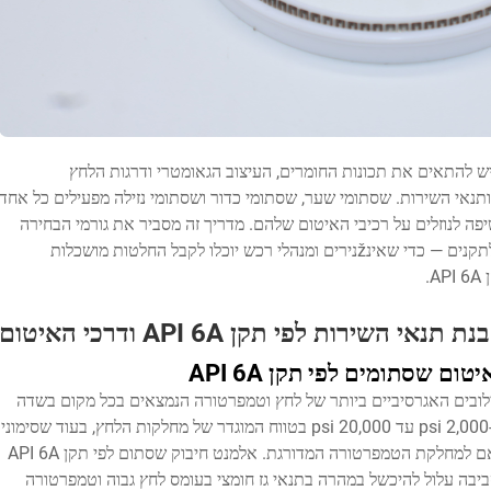
צירת איטום יעיל של שסתומים לפי תקן API 6A יש להתאים את תכונות החומרים, העיצוב הגאומטרי ודרגות הלחץ
נאי השירות. שסתומי שער, שסתומי כדור ושסתומי נזילה מפעילים כל אחד
יפה לנוזלים על רכיבי האיטום שלהם. מדריך זה מסביר את גורמי הבחירה
הקריטיים — מהсовместות החומר ועד להיענות לתקנים — כדי שאינžנירים ומנהלי רכש יוכלו לקבל החלטות מושכלות
.
ת תנאי השירות לפי תקן API 6A ודרכי האיטום
 שסתומים לפי תקן API 6A
קן API 6A חייב לעמוד בשילובים האגרסיביים ביותר של לחץ וטמפרטורה הנמצאים בכל מקום בשדה
הנפט. הלחצים העבדתיים לפי תקן API 6A נעים מ-2,000 psi עד 20,000 psi בטווח המוגדר של מחלקות הלחץ, בעוד שסימוני
הטמפרטורה משתרעים מ-75°F- עד 350°F, בהתאם למחלקת הטמפרטורה המדורגת. אלמנט חיבוק שסתום לפי תקן API 6A
5,00 psi בטמפרטורת הסביבה עלול להיכשל במהרה בתנאי גז חומצי בעומס לחץ גבוה וטמפרטורה