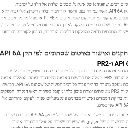
אטמים מרוכבים עם גביש מתכתי על פני עיצובי אטמים רכים. שichten של אינקונל, סטליט ופלדת אל חלד על ישיבות
שסתומים נגררים מספקות את יכולת האיטום לפי תקן API 6A, אשר עמידה בפני זרימה קורוזיבית ובלחץ דיפרנציאלי גבוה, ללא
תלות בדחיסה של פולימרים. עיצובים מרוכבים המשלבים מנוע קפיץ מתכתי עם שפת איטום מ-PTFE או מפולימר מרחיבים את
הטווח התפעולי של איטום שסתומים לפי תקן API 6A, על ידי שמירת עומס ההשקה לאורך מחזורי חום ושינויי לחץ. הבחירה בין
API  עם ישיבה רכה או ישיבה מתכתית תלויה במחלקת הדליפות המותרת, בסיכון לקורוזיה ובמרווח
ים ואישור באיטום שסתומים לפי תקן API 6A
ם API 6A חייבים לעמוד במבחני אימות המוגדרים בתקן, כולל מבחני גוף הידרוסטטי, מבחני דליפת
המושב ומבחני מחזור פעולתי. רמת הספציפיקציה של המוצר PR2 מטילה את דרישות האימות הקפדניות ביותר, הכוללות אימות
מלא בטווח הטמפרטורות המרביות המוראות, ומערכת מעקב מועדת בחומר עבור כל רכיב חסימה של שסתום API 6A. רכישת
רכיבי חסימה לשסתומים מסוג API 6A ללא נתוני אימות PR2 מאומתים יוצרת סיכון בלתי מקובל בשירות ראש הנקרה. הספקים
ת בדיקת הממדים ואישורי מבחנים פונקציונליים שניתן לעקוב אחריהם אל
ההתאמה לתקן NACE MR0175‏/ISO 15156 היא חובה עבור כל יישום איטום של שסתום לפי תקן API 6A בסביבת שירות
ות ודרישות טיפול حراري שמשפיעות ישירות על אילו תרכובות איטום