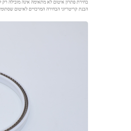
בחירת פתרון איטום לא מתאימה אינה מובילה רק לדל
הבנת קריטריוני הבחירה המרכזיים לאיטום שסתומים לפי תקן API 6A אינה רשות — אלא תנאי הכרח 