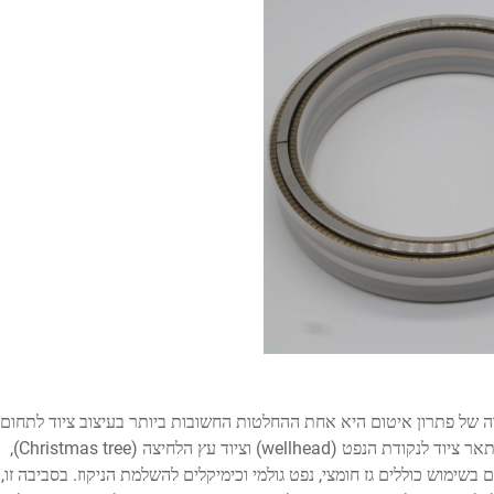
 של פתרון איטום היא אחת ההחלטות החשובות ביותר בעיצוב ציוד לתחום
המכרסמים והגששים במעלה הזרם. תקן API 6A מתאר ציוד לנקודת הנפט (wellhead) וציוד עץ הלחיצה (Christmas tree),
לחץ בו מגיעות ל-20,000 PSI, והנוזלים בשימוש כוללים גז חומצי, נפט גולמי וכימיקלים להשלמת הניקוז. בסביבה זו,