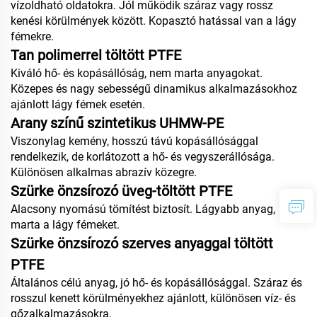
vízoldható oldatokra. Jól működik száraz vagy rossz
kenési körülmények között. Kopasztó hatással van a lágy
fémekre.
Tan polimerrel töltött PTFE
Kiváló hő- és kopásállóság, nem marta anyagokat.
Közepes és nagy sebességű dinamikus alkalmazásokhoz
ajánlott lágy fémek esetén.
Arany színű szintetikus UHMW-PE
Viszonylag kemény, hosszú távú kopásállósággal
rendelkezik, de korlátozott a hő- és vegyszerállósága.
Különösen alkalmas abrazív közegre.
Szürke önzsírozó üveg-töltött PTFE
Alacsony nyomású tömítést biztosít. Lágyabb anyag,
marta a lágy fémeket.
Szürke önzsírozó szerves anyaggal töltött
PTFE
Általános célú anyag, jó hő- és kopásállósággal. Száraz és
rosszul kenett körülményekhez ajánlott, különösen víz- és
gőzalkalmazásokra.