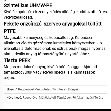
Szintetikus UHMW-PE
Kiváló kopás- és elszennyeződés-állóság, korlátozott hő- és
vegyszerállóság.
Fekete önzsírozó, szerves anyagokkal töltött
PTFE
Magasabb keménység és kopásállóság. Különösen
alkalmas víz- és gőzzárásra kíméletlen környezetben. Jó
ellenállás a deformációnak és extrúziónak magas nyomás
alatt. Ideális anyag támasztógyűrűk gyártásához.
Tiszta PEEK
Magas modulusú anyag kiváló hőállósággal. Ajánlott
támasztógyűrűk vagy egyéb speciális alkalmazások
céljára.
Előző:
A Rugóerővel Működtetett Tömítések Előnyei
Következő:
Rugóerővel Működtetett Tömítések Fő Alkalmazási Területei