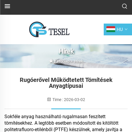
HU
Hírek
Kezdőlap
>
Hírek
Rugóerővel Működtetett Tömítések
Anyagtípusai
Time : 2026-03-02
Sokféle anyag használható rugalmasan feszített
tömítésekhez. A legtöbb esetben módosított és kitöltött
politetrafluoro-etilénből (PTFE) készülnek, amely javítja a