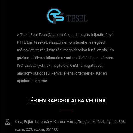
A Tesel Seal Tech (Xiamen) Co., Ltd. magas teljesítményű
PTFE tömítéseket, elasztomer tömítéseket és egyedi
mérnöki tervezésű tömítési megoldásokat kínál az olaj- és
gázipar, a félvezetőipar és az automatizálási ipar számára.
ISO-szabványoknak megfelelő, OEM-támogatással,
alacsony súrlódású, kémiai ellenálló termékek. Kérjen
ajánlatot még ma!
LÉPJEN KAPCSOLATBA VELÜNK
Kína, Fujian tartomány, Xiamen város, Tong’an kerület, Jiyin út 368.
szám, 223. szoba, 361100