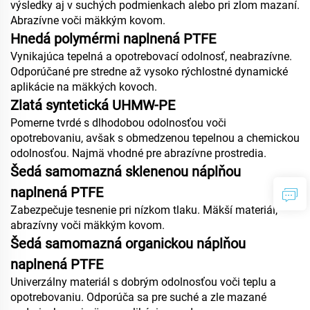
výsledky aj v suchých podmienkach alebo pri zlom mazaní.
Abrazívne voči mäkkým kovom.
Hnedá polymérmi naplnená PTFE
Vynikajúca tepelná a opotrebovací odolnosť, neabrazívne.
Odporúčané pre stredne až vysoko rýchlostné dynamické
aplikácie na mäkkých kovoch.
Zlatá syntetická UHMW-PE
Pomerne tvrdé s dlhodobou odolnosťou voči
opotrebovaniu, avšak s obmedzenou tepelnou a chemickou
odolnosťou. Najmä vhodné pre abrazívne prostredia.
Šedá samomazná sklenenou náplňou
naplnená PTFE
Zabezpečuje tesnenie pri nízkom tlaku. Mäkší materiál,
abrazívny voči mäkkým kovom.
Šedá samomazná organickou náplňou
naplnená PTFE
Univerzálny materiál s dobrým odolnosťou voči teplu a
opotrebovaniu. Odporúča sa pre suché a zle mazané