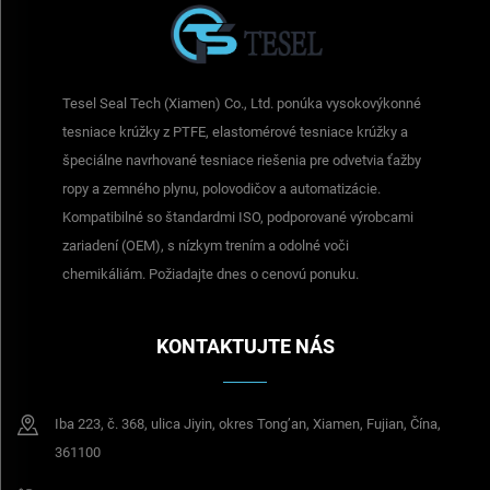
Tesel Seal Tech (Xiamen) Co., Ltd. ponúka vysokovýkonné
tesniace krúžky z PTFE, elastomérové tesniace krúžky a
špeciálne navrhované tesniace riešenia pre odvetvia ťažby
ropy a zemného plynu, polovodičov a automatizácie.
Kompatibilné so štandardmi ISO, podporované výrobcami
zariadení (OEM), s nízkym trením a odolné voči
chemikáliám. Požiadajte dnes o cenovú ponuku.
KONTAKTUJTE NÁS
Iba 223, č. 368, ulica Jiyin, okres Tong’an, Xiamen, Fujian, Čína,
361100