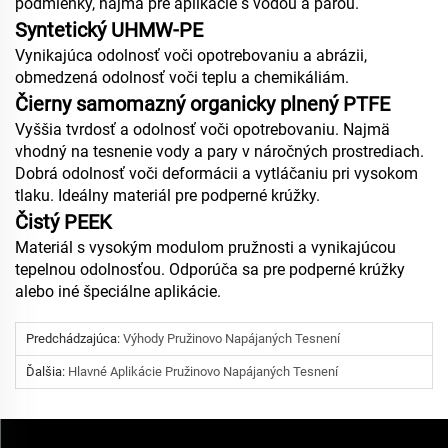
podmienky, najmä pre aplikácie s vodou a parou.
Syntetický UHMW‑PE
Vynikajúca odolnosť voči opotrebovaniu a abrázii,
obmedzená odolnosť voči teplu a chemikáliám.
Čierny samomazný organicky plnený PTFE
Vyššia tvrdosť a odolnosť voči opotrebovaniu. Najmä
vhodný na tesnenie vody a pary v náročných prostrediach.
Dobrá odolnosť voči deformácii a vytláčaniu pri vysokom
tlaku. Ideálny materiál pre podperné krúžky.
Čistý PEEK
Materiál s vysokým modulom pružnosti a vynikajúcou
tepelnou odolnosťou. Odporúča sa pre podperné krúžky
alebo iné špeciálne aplikácie.
Predchádzajúca:
Výhody Pružinovo Napájaných Tesnení
Ďalšia:
Hlavné Aplikácie Pružinovo Napájaných Tesnení