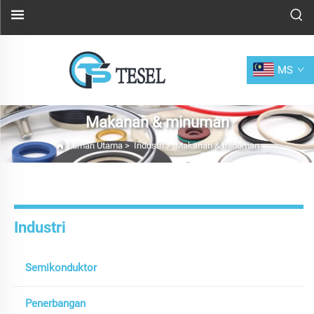
MS
Makanan & minuman
Laman Utama
>
Industri
>
Makanan & minuman
Industri
Semikonduktor
Penerbangan