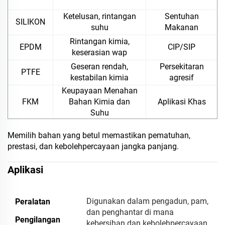
Ketelusan, rintangan
Sentuhan
SILIKON
suhu
Makanan
Rintangan kimia,
EPDM
CIP/SIP
keserasian wap
Geseran rendah,
Persekitaran
PTFE
kestabilan kimia
agresif
Keupayaan Menahan
FKM
Bahan Kimia dan
Aplikasi Khas
Suhu
Memilih bahan yang betul memastikan pematuhan,
prestasi, dan kebolehpercayaan jangka panjang.
Aplikasi
Digunakan dalam pengadun, pam,
Peralatan
dan penghantar di mana
Pengilangan
kebersihan dan kebolehpercayaan