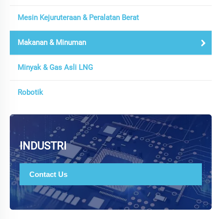
Mesin Kejuruteraan & Peralatan Berat
Makanan & Minuman
Minyak & Gas Asli LNG
Robotik
INDUSTRI
Contact Us