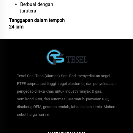
Berbual dengan
jurutera
Tanggapan dalam tempoh
24 jam
Tesel Seal Tech (Xiamen) Sdn. Bhd. menyediakan segel
PTFE berprestasi tinggi, segel elastomer, dan penyelesaian
pengedap direka khas untuk industri minyak & gas,
semikonduktor, dan automasi. Mematuhi piawaian ISO,
disokong OEM, geseran rendah, tahan bahan kimia. Mohon
sebut harga hari ini.