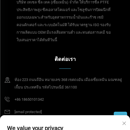
บริษัท เทเซล ซีล เทค (เซี่ยเหมิน) จำกัด ให้บริการซีล PTFE
ประสิทธิภาพสูง ซีลเอลาสโตเมอร์ และโซลูชันการปิดผนึกที่
ออกแบบเฉพาะสำหรับอุตสาหกรรมน้ำมันและก๊าซ เซมิ
คอนดักเตอร์ และระบบอัตโนมัติ ได้รับมาตรฐาน ISO รองรับ
การผลิตแบบ OEM มีแรงเสียดทานต่ำ และทนต่อสารเคมี ขอ
ใบเสนอราคาได้ทันทีวันนี้
ติดต่อเรา
ห้อง 223 ถนนจีอิน หมายเลข 368 เขตถงอัน เมืองเซี่ยเหมิน มณฑลฝู
เจี้ยน ประเทศจีน รหัสไปรษณีย์ 361100
+86 18650101342
[email protected]
We value your privacy