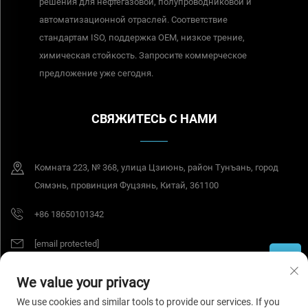
решения для нефтегазовой, полупроводниковой и
автоматизационной отраслей. Соответствие
стандартам ISO, поддержка OEM, низкое трение,
химическая стойкость. Запросите коммерческое
предложение уже сегодня.
СВЯЖИТЕСЬ С НАМИ
Комната 223, № 368, улица Цзиюнь, район Тунъань, город
Сямэнь, провинция Фуцзянь, Китай, 361100
+86 18650101342
[email protected]
We value your privacy
© 2026 Tesel Seal Tech (Сямэнь) Co., Ltd. Все права защищены.
Политика
We use cookies and similar tools to provide our services. If you
конфиденциальности