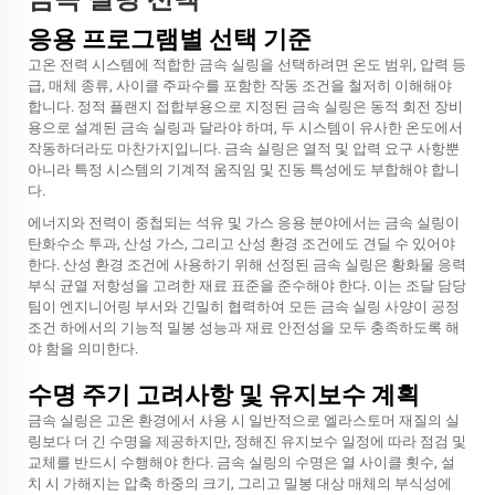
응용 프로그램별 선택 기준
고온 전력 시스템에 적합한 금속 실링을 선택하려면 온도 범위, 압력 등
급, 매체 종류, 사이클 주파수를 포함한 작동 조건을 철저히 이해해야
합니다. 정적 플랜지 접합부용으로 지정된 금속 실링은 동적 회전 장비
용으로 설계된 금속 실링과 달라야 하며, 두 시스템이 유사한 온도에서
작동하더라도 마찬가지입니다. 금속 실링은 열적 및 압력 요구 사항뿐
아니라 특정 시스템의 기계적 움직임 및 진동 특성에도 부합해야 합니
다.
에너지와 전력이 중첩되는 석유 및 가스 응용 분야에서는 금속 실링이
탄화수소 투과, 산성 가스, 그리고 산성 환경 조건에도 견딜 수 있어야
한다. 산성 환경 조건에 사용하기 위해 선정된 금속 실링은 황화물 응력
부식 균열 저항성을 고려한 재료 표준을 준수해야 한다. 이는 조달 담당
팀이 엔지니어링 부서와 긴밀히 협력하여 모든 금속 실링 사양이 공정
조건 하에서의 기능적 밀봉 성능과 재료 안전성을 모두 충족하도록 해
야 함을 의미한다.
수명 주기 고려사항 및 유지보수 계획
금속 실링은 고온 환경에서 사용 시 일반적으로 엘라스토머 재질의 실
링보다 더 긴 수명을 제공하지만, 정해진 유지보수 일정에 따라 점검 및
교체를 반드시 수행해야 한다. 금속 실링의 수명은 열 사이클 횟수, 설
치 시 가해지는 압축 하중의 크기, 그리고 밀봉 대상 매체의 부식성에