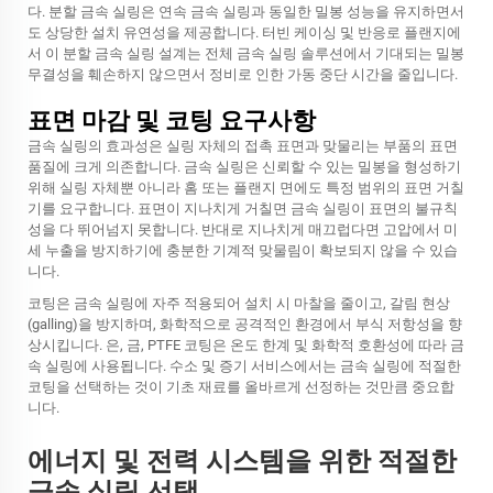
다. 분할 금속 실링은 연속 금속 실링과 동일한 밀봉 성능을 유지하면서
도 상당한 설치 유연성을 제공합니다. 터빈 케이싱 및 반응로 플랜지에
서 이 분할 금속 실링 설계는 전체 금속 실링 솔루션에서 기대되는 밀봉
무결성을 훼손하지 않으면서 정비로 인한 가동 중단 시간을 줄입니다.
표면 마감 및 코팅 요구사항
금속 실링의 효과성은 실링 자체의 접촉 표면과 맞물리는 부품의 표면
품질에 크게 의존합니다. 금속 실링은 신뢰할 수 있는 밀봉을 형성하기
위해 실링 자체뿐 아니라 홈 또는 플랜지 면에도 특정 범위의 표면 거칠
기를 요구합니다. 표면이 지나치게 거칠면 금속 실링이 표면의 불규칙
성을 다 뛰어넘지 못합니다. 반대로 지나치게 매끄럽다면 고압에서 미
세 누출을 방지하기에 충분한 기계적 맞물림이 확보되지 않을 수 있습
니다.
코팅은 금속 실링에 자주 적용되어 설치 시 마찰을 줄이고, 갈림 현상
(galling)을 방지하며, 화학적으로 공격적인 환경에서 부식 저항성을 향
상시킵니다. 은, 금, PTFE 코팅은 온도 한계 및 화학적 호환성에 따라 금
속 실링에 사용됩니다. 수소 및 증기 서비스에서는 금속 실링에 적절한
코팅을 선택하는 것이 기초 재료를 올바르게 선정하는 것만큼 중요합
니다.
에너지 및 전력 시스템을 위한 적절한
금속 실링 선택