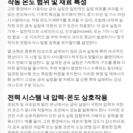
작동 온도 범위 및 재료 특성
고온 환경에서 사용되는 금속 실링은 일반적인 실링 재료를 파괴할 수
있는 온도에서도 기계적 특성을 유지해야 한다. 증기 터빈 및 가스 터빈
시스템에서는 작동 온도가 600°C를 초과할 수 있어, 조립체 내부에 설
치된 모든 금속 실링에 극한의 요구 조건이 적용된다. 각 금속 실링의
기재 — 일반적으로 스테인리스강, 인코넬(Inconel), 또는 기타 니켈 기
반 합금 — 은 지속적인 열 부하 하에서 크리프 현상이 발생하거나 영구
적으로 변형되거나 밀봉 접촉을 유지할지를 결정한다.
열 순환은 충분한 탄성으로 설계되지 않은 금속 실링에 특히 파괴적인
현상이다. 각 시동 및 정지 사이클마다 하우징과 맞물리는 플랜지에서
치수 변화가 발생한다. 잘 설계된 금속 실링은 기하학적 구조를 통해 이
러한 움직임을 흡수하며, 주변 부품이 팽창하거나 수축하는 동안에도
일관된 방사형 또는 축방향 하중을 유지한다. 이러한 복원 및 재에너지
화 능력이 고성능 금속 실링을 몇 차례의 열 순환 후에 실패하는 강성
개스킷과 구분 짓는다.
전력 시스템 내 압력-온도 상호작용
초임계 및 극초임계 발전 유닛에서는 금속 실링이 극한의 압력과 극한
의 온도가 동시에 작용하는 조건에서 성능을 발휘해야 한다. 이러한 조
건은 서로 상호작용하여 모든 금속 실링 접합부에 가해지는 응력을 증
폭시킨다. 예를 들어, 고온 환경에서는 재료의 항복 강도가 감소하므로,
각 금속 실링은 과압축 또는 밀봉 표면의 소성 변형 없이 충분한 접촉
응력을 유지할 수 있도록 보다 엄격한 공차로 제조되어야 한다.