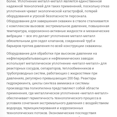
более. Уплотнение металл-металл является единственной
надежной технологией для таких применений, поскольку отказ
уплотнения чреват экологической катастрофой, потерей
оборудования и угрозой безопасности персонала.
Оборудование для завершения скважин в стволе сталкивается
с комплексом вызовов: экстремальное давление, повышенная
температура, коррозионно-активные жидкости и механические
вибрации — все это делает уплотнение металл-металл
обязательным для седел клапанов, соединений труб и
барьеров против давления по всей конструкции скважины.
Оборудование для обработки при высоком давлении на
нефтеперерабатывающих и нефтехимических заводах
использует металлическое уплотнение «металл-металл» для
реакторных сосудов, сепараторов, теплообменников и
трубопроводных систем, работающих с жидкостями при
давлениях, регулярно превышающих 200 бар. Реакторы
гидрокрекинга, циклы синтеза аммиака и системы
производства полиэтилена представляют собой области
применения, где металлическое уплотнение «металл-металл»
обеспечивает герметичность технологического процесса в
условиях сочетания экстремального давления с воздействием
водорода, термоциклирования и коррозионных
технологических потоков. Экономические последствия