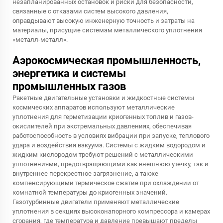
незапланированных остановок и риски для безопасности,
связанные с отказами систем высокого давления,
оправдывают высокую инженерную точность и затраты на
материалы, присущие системам металлического уплотнения
«металл-металл».
Аэрокосмическая промышленность,
энергетика и системы
промышленных газов
Ракетные двигательные установки и жидкостные системы
космических аппаратов используют металлические
уплотнения для герметизации криогенных топлив и газов-
окислителей при экстремальных давлениях, обеспечивая
работоспособность в условиях вибрации при запуске, теплового
удара и воздействия вакуума. Системы с жидким водородом и
жидким кислородом требуют решений с металлическими
уплотнениями, предотвращающими как внешнюю утечку, так и
внутреннее перекрестное загрязнение, а также
компенсирующими термическое сжатие при охлаждении от
комнатной температуры до криогенных значений.
Газотурбинные двигатели применяют металлические
уплотнения в секциях высоконапорного компрессора и камерах
сгорания, где температура и давление превышают пределы