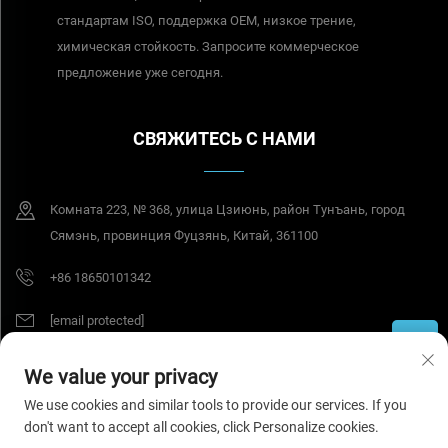
стандартам ISO, поддержка OEM, низкое трение,
химическая стойкость. Запросите коммерческое
предложение уже сегодня.
СВЯЖИТЕСЬ С НАМИ
Комната 223, № 368, улица Цзиюнь, район Тунъань, город
Сямэнь, провинция Фуцзянь, Китай, 361100
+86 18650101342
[email protected]
We value your privacy
© 2026 Tesel Seal Tech (Сямэнь) Co., Ltd. Все права защищены.
Политика
We use cookies and similar tools to provide our services. If you
конфиденциальности
don't want to accept all cookies, click Personalize cookies.