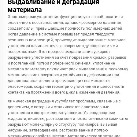
Выдавливание и деградация
материала
Эластомерные уплотнения функционируют за счёт сжатия и
эластичного восстановления, однако чрезмерное давление
создаёт силы, превышающие прочность полимерных цепей.
Когда давление в системе превышает предел твёрдости
резиновых композиций, происходит выдавливание: материал
уплотнения начинает течь в зазоры между сопрягаемыми
поверхностями. Этот процесс выдавливания ускоряет
разрушение уплотнения за счёт подрезания кромок, разрывов
и постепенной потери поперечного сечения. Уплотнение
металла по металлу исключает риск выдавливания, поскольку
металлические поверхности устойчивы к деформации при
давлениях, значительно превышающих возможности
эластомеров, сохраняя геометрию уплотнения и целостность
контакта на протяжении всего цикла изменения давления.
Химическая деградация усугубляет проблемы, связанные с
давлением, с которыми сталкиваются эластомерные
уплотнения в экстремальных условиях. Углеводородные
жидкости, кислоты, растворители и технологические химикаты
разрушают молекулярную структуру полимеров, вызывая
набухание, затвердевание, растрескивание и потерю
механических свойств. Металл-металлическое уплотнение