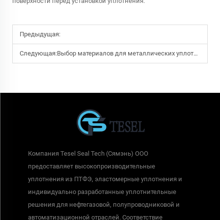
поверхности перед установкой уплотнения.
Предыдущая:
Следующая:
Выбор материалов для металлических уплотнений в коррозионно-агрессивных промышленных средах с высоким давлением
Компания Tesel Seal Tech (Сямэнь) ООО
предоставляет высокопроизводительные
уплотнения из ПТФЭ, эластомерные уплотнения и
индивидуально разработанные уплотнительные
решения для нефтегазовой, полупроводниковой и
автоматизационной отраслей. Соответствие