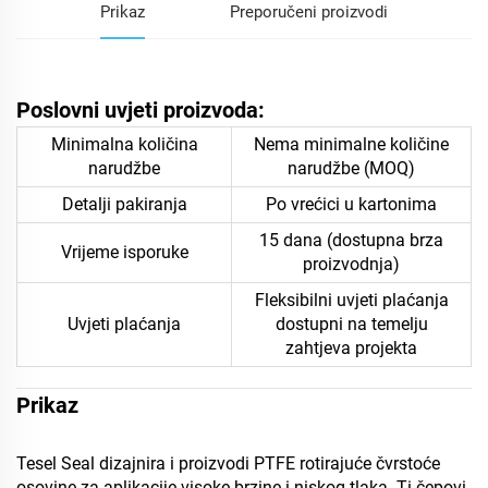
Prikaz
Preporučeni proizvodi
Poslovni uvjeti proizvoda:
Minimalna količina
Nema minimalne količine
narudžbe
narudžbe (MOQ)
Detalji pakiranja
Po vrećici u kartonima
15 dana (dostupna brza
Vrijeme isporuke
proizvodnja)
Fleksibilni uvjeti plaćanja
Uvjeti plaćanja
dostupni na temelju
zahtjeva projekta
Prikaz
Tesel Seal dizajnira i proizvodi PTFE rotirajuće čvrstoće
osovine za aplikacije visoke brzine i niskog tlaka. Ti čepovi