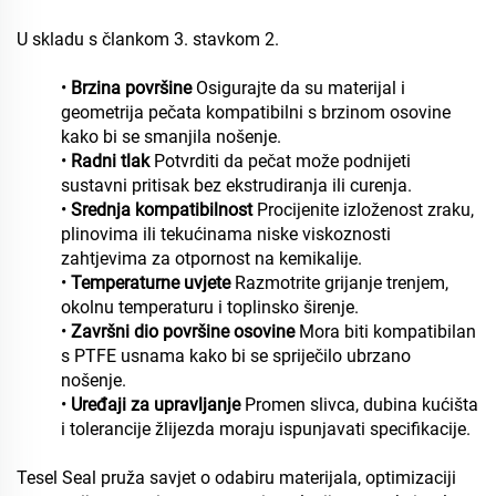
U skladu s člankom 3. stavkom 2.
•
Brzina površine
Osigurajte da su materijal i
geometrija pečata kompatibilni s brzinom osovine
kako bi se smanjila nošenje.
•
Radni tlak
Potvrditi da pečat može podnijeti
sustavni pritisak bez ekstrudiranja ili curenja.
•
Srednja kompatibilnost
Procijenite izloženost zraku,
plinovima ili tekućinama niske viskoznosti
zahtjevima za otpornost na kemikalije.
•
Temperaturne uvjete
Razmotrite grijanje trenjem,
okolnu temperaturu i toplinsko širenje.
•
Završni dio površine osovine
Mora biti kompatibilan
s PTFE usnama kako bi se spriječilo ubrzano
nošenje.
•
Uređaji za upravljanje
Promen slivca, dubina kućišta
i tolerancije žlijezda moraju ispunjavati specifikacije.
Tesel Seal pruža savjet o odabiru materijala, optimizaciji