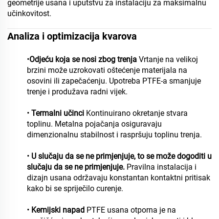
geometrije usana i uputstvu za instalaciju za maksimalnu
učinkovitost.
Analiza i optimizacija kvarova
•
Odjeću koja se nosi zbog trenja
Vrtanje na velikoj
brzini može uzrokovati oštećenje materijala na
osovini ili zapečaćenju. Upotreba PTFE-a smanjuje
trenje i produžava radni vijek.
•
Termalni učinci
Kontinuirano okretanje stvara
toplinu. Metalna pojačanja osiguravaju
dimenzionalnu stabilnost i raspršuju toplinu trenja.
•
U slučaju da se ne primjenjuje, to se može dogoditi u
slučaju da se ne primjenjuje.
Pravilna instalacija i
dizajn usana održavaju konstantan kontaktni pritisak
kako bi se spriječilo curenje.
•
Kemijski napad
PTFE usana otporna je na