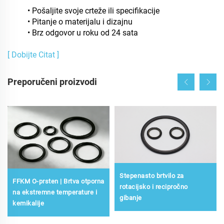
• Pošaljite svoje crteže ili specifikacije
• Pitanje o materijalu i dizajnu
• Brz odgovor u roku od 24 sata
[ Dobijte Citat ]
Preporučeni proizvodi
Stepenasto brtvilo za
FFKM O-prsten | Brtva otporna
rotacijsko i recipročno
na ekstremne temperature i
gibanje
kemikalije