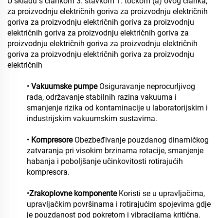
U skladu s člankom 3. stavkom 1. točkom (a) ovog članka,
za proizvodnju električnih goriva za proizvodnju električnih
goriva za proizvodnju električnih goriva za proizvodnju
električnih goriva za proizvodnju električnih goriva za
proizvodnju električnih goriva za proizvodnju električnih
goriva za proizvodnju električnih goriva za proizvodnju
električnih
•
Vakuumske pumpe
Osiguravanje neprocurljivog
rada, održavanje stabilnih razina vakuuma i
smanjenje rizika od kontaminacije u laboratorijskim i
industrijskim vakuumskim sustavima.
•
Kompresore
Obezbeđivanje pouzdanog dinamičkog
zatvaranja pri visokim brzinama rotacije, smanjenje
habanja i poboljšanje učinkovitosti rotirajućih
kompresora.
•
Zrakoplovne komponente
Koristi se u upravljačima,
upravljačkim površinama i rotirajućim spojevima gdje
je pouzdanost pod pokretom i vibracijama kritična.