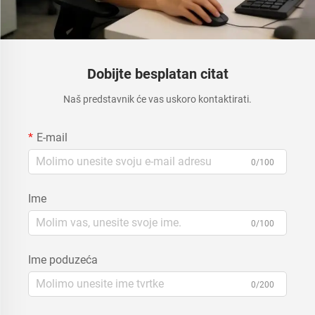
Dobijte besplatan citat
Naš predstavnik će vas uskoro kontaktirati.
E-mail
0/100
Ime
0/100
Ime poduzeća
0/200