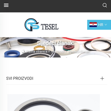
HR
Sljedeći članak:
Glavna stranica
>
Proizvodi
>
Sljedeći članak:
SVI PROIZVODI