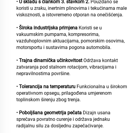
•
U skladu s člankom 3. stavkom 2.
Pouzdano se
koristi u zraku, inertnim plinovima i tekućinama male
viskoznosti, a istovremeno otporan na onečišćenja.
•
Široka industrijska primjena
Koristi se u
vakuumskim pumpama, kompresorima,
vazduhoplovnim aktuacijama, pomorskim osovima,
motorsportu i sustavima pogona automobila.
•
Trajna dinamička učinkovitost
Održava kontakt
zatvaranja pod stalnom rotacijom, vibracijama i
nepravilnostima površine.
•
Tolerancija na temperaturu
Funkcionalna u širokom
operativnom opsegu, prilagođena umjerenom
toplinskom širenju zbog trenja.
•
Poboljšana geometrija pečata
Dizajn usana
sprečava povratno curenje i održava jednaku
radijalnu silu za dosljednu zapečaćivanje.