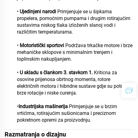
•
Ujedinjeni narodi
Primjenjuje se u šipkama
propelera, pomoćnim pumpama i drugim rotirajućim
sustavima niskog tlaka izloženih slanoj vodi i
različitim temperaturama.
•
Motoristički sportovi
Podržava trkačke motore i brze
mehaničke sklopove s minimalnim trenjem i
toplinskim nakupljanjem.
•
U skladu s člankom 3. stavkom 1.
Kriticna za
osovine prijenosa obrtnog momenta, rotore
električnih motora i hibridne sustave gdje su potrebne
brze rotacije i niske curenja.
•
Industrijska mašinerija
Primjenjuje se u brzim
vrtićima, rotirajućim sušionicama i preciznom
pokretnom opremi za proizvodnju.
Razmatranja o dizajnu