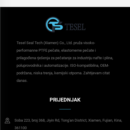
Tesel Seal Tech (Xiamen) Co., Ltd. pruža visoko-
performanne PTFE pečate, elastomerne pečate i
prilagođena rješenja za pečatanje za industriju nafte i plina,
poluprovodnika i automatizacije. ISO-kompatibilna, OEM-
podržana, niska trenja, kemijski otporna. Zahtijevam citat
danas.
PRIJEDNJAK
Soba 223, broj 368, Jiyin Rd, Tong'an District, Xiamen, Fujian, Kina,
361100