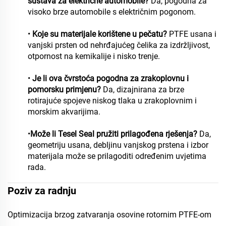
sustava za električne automobile?
Da, pogodna za
visoko brze automobile s električnim pogonom.
•
Koje su materijale korištene u pečatu?
PTFE usana i
vanjski prsten od nehrđajućeg čelika za izdržljivost,
otpornost na kemikalije i nisko trenje.
•
Je li ova čvrstoća pogodna za zrakoplovnu i
pomorsku primjenu?
Da, dizajnirana za brze
rotirajuće spojeve niskog tlaka u zrakoplovnim i
morskim akvarijima.
•
Može li Tesel Seal pružiti prilagođena rješenja?
Da,
geometriju usana, debljinu vanjskog prstena i izbor
materijala može se prilagoditi određenim uvjetima
rada.
Poziv za radnju
Optimizacija brzog zatvaranja osovine rotornim PTFE-om