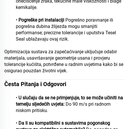
onečišćenje zraka, tekućine male viskoznosti i blage
kemikalije.
•
Pogreške pri instalaciji
Pogrešno poravnanje ili
pogrešna dubina žlijezda mogu smanjiti
performanse; precizne tolerancije i uputstva Tesel
Seal ublažavaju ovaj rizik.
Optimizacija sustava za zapečaćivanje uključuje odabir
materijala, usavršavanje geometrije usana i provjeru
tolerancije kućišta, potvrđene u radnim uvjetima kako bi se
osigurao pouzdan životni vijek.
Česta Pitanja i Odgovori
•
U slučaju da se ne primjenjuje, to se može učiniti na
temelju sljedećih uvjeta:
Do 90 m/s pri radnom
niskom pritisku.
•
Da li su kompatibilni s sustavima pogonskog