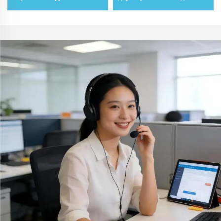
поджимом для
клапана по стандарту API
криогенного шарового
6D при нормальной
клапана по стандарту API
температуре
6D