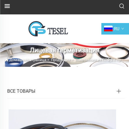
RU
Лицевая герметизация
Домашняя страница
>
Продукция
>
Уплотнения из ПТФЭ с пружинным поджимом
ВСЕ ТОВАРЫ