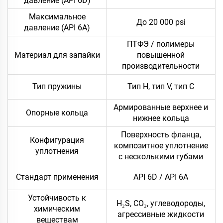
давление (API 6D)
Максимальное
До 20 000 psi
давление (API 6A)
ПТФЭ / полимеры
Материал для запайки
повышенной
производительности
Тип пружины
Тип H, тип V, тип C
Армированные верхнее и
Опорные кольца
нижнее кольца
Поверхность фланца,
Конфигурация
композитное уплотнение
уплотнения
с несколькими губами
Стандарт применения
API 6D / API 6A
Устойчивость к
H₂S, CO₂, углеводороды,
химическим
агрессивные жидкости
веществам