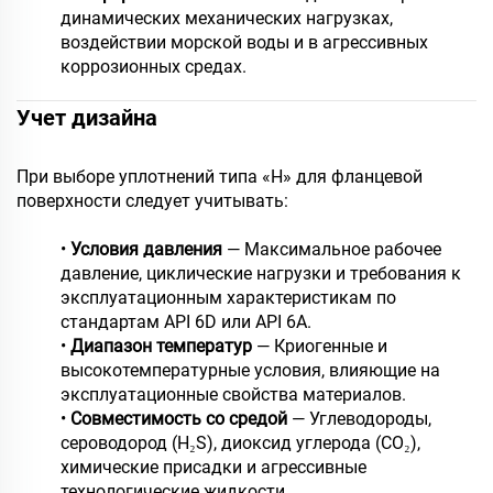
динамических механических нагрузках,
воздействии морской воды и в агрессивных
коррозионных средах.
Учет дизайна
При выборе уплотнений типа «H» для фланцевой
поверхности следует учитывать:
•
Условия давления
— Максимальное рабочее
давление, циклические нагрузки и требования к
эксплуатационным характеристикам по
стандартам API 6D или API 6A.
•
Диапазон температур
— Криогенные и
высокотемпературные условия, влияющие на
эксплуатационные свойства материалов.
•
Совместимость со средой
— Углеводороды,
сероводород (H₂S), диоксид углерода (CO₂),
химические присадки и агрессивные
технологические жидкости.