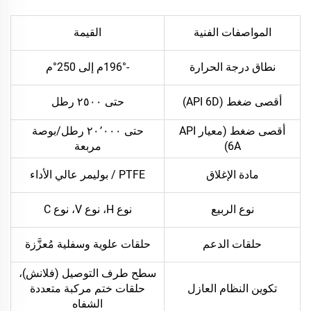
المواصفات الفنية
القيمة
نطاق درجة الحرارة
-196°م إلى 250°م
أقصى ضغط (API 6D)
حتى ٢٥٠٠ رطل
أقصى ضغط (معيار API
حتى ٢٠٬٠٠٠ رطل/بوصة
6A)
مربعة
مادة الإغلاق
PTFE / بوليمر عالي الأداء
نوع الربيع
نوع H، نوع V، نوع C
حلقات الدعم
حلقات علوية وسفلية مُعزَّزة
سطح طرف التوصيل (فلانش)،
تكوين النظام العازل
حلقات ختم مركبة متعددة
الشفاه