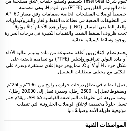
تقوم شركة Tesel Seal بتصميم وتصنيع حلقات إغلاق مفلنجية من
مادة البوليمر الفلوريني (PTFE) من النوع H، وهي مصممة
خصيصاً لوصلات المفلنجات الخاصة بصمامات وفق معيار API 6D
في التطبيقات الصعبة في قطاعات النفط والغاز والبتروكيماويات
والغاز الطبيعي المسال (LNG). وتوفّر هذه الأختام أداءً موثوقاً
تحت ظروف الضغط الشديد والتقلبات الكبيرة في درجات الحرارة
ووجود وسائط كيميائية عدائية.
يجمع نظام الإغلاق بين أغلفة مصنوعة من مادة بوليمر عالية الأداء
أو مادة البولي تترافلوروإيثيلين (PTFE) مع تصاميم نابضية على
شكل حرف H أو V أو C، مما يوفر قوة إغلاق مستقرة وقدرة على
التكيّف مع مختلف متطلبات التشغيل.
يعمل النظام في نطاق درجات حرارة يتراوح بين -196°م و250°م
وبضغوط تصل إلى 2500 رطل، وبقدرة تصل إلى 20,000 رطل/
بوصة مربعة في تطبيقات المواصفة القياسية API 6A، ويقدّم ختم
تسيل حلولاً مخصصة لإغلاق الوصلات الحلزونية التي تتطلب
موثوقية طويلة الأمد وصيانةً دنيا.
المواصفات الفنية