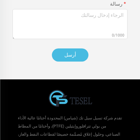
رسالة
0/1000
أرسل
تقدم شركة تسيل سيل تك (شيامن) المحدودة أختامًا عالية الأداء
من بولي تترافلوروإيثيلين (PTFE)، وأختامًا من المطاط
الصناعي، وحلول إغلاق مُصمَّمة خصيصًا لقطاعات النفط والغاز،