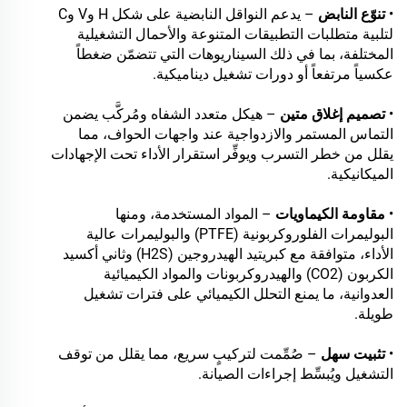
•
تنوّع النابض
– يدعم النواقل النابضية على شكل H وV وC
لتلبية متطلبات التطبيقات المتنوعة والأحمال التشغيلية
المختلفة، بما في ذلك السيناريوهات التي تتضمّن ضغطاً
عكسياً مرتفعاً أو دورات تشغيل ديناميكية.
•
تصميم إغلاق متين
– هيكل متعدد الشفاه ومُركَّب يضمن
التماس المستمر والازدواجية عند واجهات الحواف، مما
يقلل من خطر التسرب ويوفِّر استقرار الأداء تحت الإجهادات
الميكانيكية.
•
مقاومة الكيماويات
– المواد المستخدمة، ومنها
البوليمرات الفلوروكربونية (PTFE) والبوليمرات عالية
الأداء، متوافقة مع كبريتيد الهيدروجين (H2S) وثاني أكسيد
الكربون (CO2) والهيدروكربونات والمواد الكيميائية
العدوانية، ما يمنع التحلل الكيميائي على فترات تشغيل
طويلة.
•
تثبيت سهل
– صُمِّمت لتركيبٍ سريع، مما يقلل من توقف
التشغيل ويُبسِّط إجراءات الصيانة.