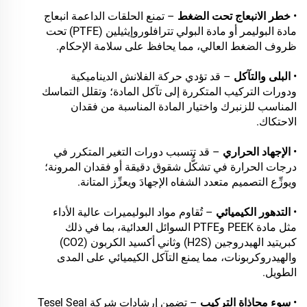
•
خطر الانبعاج تحت الضغط
– تمنع الحلقات الداعمة انبعاج
مادة البوليمر أو مادة البولي تترافلوروإيثيلين (PTFE) تحت
ظروف الضغط العالي، مما يحافظ على سلامة الإحكام.
•
البلى والتآكل
– قد تؤدي حركة الفلانش الديناميكية
ودورات التركيب المتكررة إلى تآكل المادة؛ وتقلل التماسك
المناسب للزنبرك واختيار المادة المناسبة من فقدان
الاحتكاك.
•
الإجهاد الحراري
– قد تتسبب دورات التغير المتكرر في
درجات الحرارة في تشكُّل شقوق دقيقة أو فقدان المرونة؛
ويوزِّع التصميم متعدد الشفاه الإجهادَ ويعزِّز المتانة.
•
التدهور الكيميائي
– تُقاوم مواد البوليميرات عالية الأداء
مثل مادة PEEK وPTFE السوائل العدائية، بما في ذلك
كبريتيد الهيدروجين (H2S) وثاني أكسيد الكربون (CO2)
والهيدروكربونات، مما يمنع التآكل الكيميائي على المدى
الطويل.
•
سوء محاذاة التركيب
– تضمن إرشادات شركة Tesel Seal