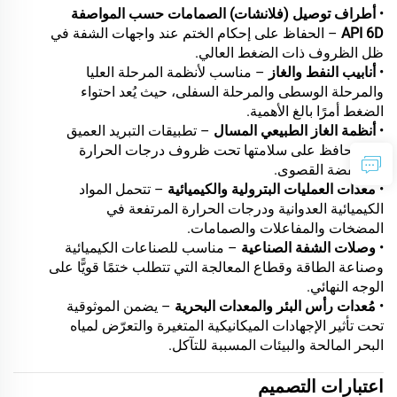
•
أطراف توصيل (فلانشات) الصمامات حسب المواصفة
API 6D
– الحفاظ على إحكام الختم عند واجهات الشفة في
ظل الظروف ذات الضغط العالي.
•
أنابيب النفط والغاز
– مناسب لأنظمة المرحلة العليا
والمرحلة الوسطى والمرحلة السفلى، حيث يُعد احتواء
الضغط أمرًا بالغ الأهمية.
•
أنظمة الغاز الطبيعي المسال
– تطبيقات التبريد العميق
التي تحافظ على سلامتها تحت ظروف درجات الحرارة
المنخفضة القصوى.
•
معدات العمليات البترولية والكيميائية
– تتحمل المواد
الكيميائية العدوانية ودرجات الحرارة المرتفعة في
المضخات والمفاعلات والصمامات.
•
وصلات الشفة الصناعية
– مناسب للصناعات الكيميائية
وصناعة الطاقة وقطاع المعالجة التي تتطلب ختمًا قويًّا على
الوجه النهائي.
•
مُعدات رأس البئر والمعدات البحرية
– يضمن الموثوقية
تحت تأثير الإجهادات الميكانيكية المتغيرة والتعرّض لمياه
البحر المالحة والبيئات المسببة للتآكل.
اعتبارات التصميم