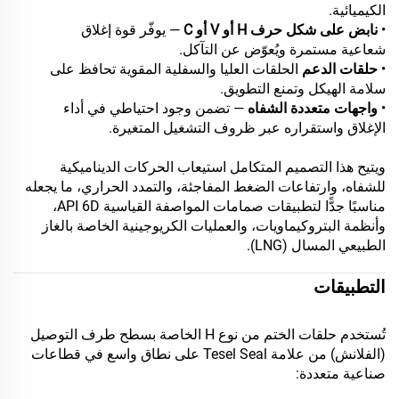
الكيميائية.
•
نابض على شكل حرف H أو V أو C
— يوفّر قوة إغلاق
شعاعية مستمرة ويُعوّض عن التآكل.
•
حلقات الدعم
الحلقات العليا والسفلية المقوية تحافظ على
سلامة الهيكل وتمنع التطويق.
•
واجهات متعددة الشفاه
— تضمن وجود احتياطي في أداء
الإغلاق واستقراره عبر ظروف التشغيل المتغيرة.
ويتيح هذا التصميم المتكامل استيعاب الحركات الديناميكية
للشفاه، وارتفاعات الضغط المفاجئة، والتمدد الحراري، ما يجعله
مناسبًا جدًّا لتطبيقات صمامات المواصفة القياسية API 6D،
وأنظمة البتروكيماويات، والعمليات الكريوجينية الخاصة بالغاز
الطبيعي المسال (LNG).
التطبيقات
تُستخدم حلقات الختم من نوع H الخاصة بسطح طرف التوصيل
(الفلانش) من علامة Tesel Seal على نطاق واسع في قطاعات
صناعية متعددة: