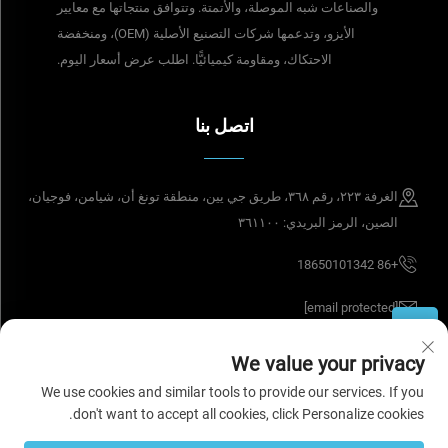
والصناعات شبه الموصلة، والأتمتة. وتتوافق منتجاتها مع معايير
الأيزو، وتدعمها شركات التصنيع الأصلية (OEM)، ومنخفضة
الاحتكاك، ومقاومة كيميائيًّا. اطلب عرض أسعار اليوم.
اتصل بنا
الغرفة ٢٢٣، رقم ٣٦٨، طريق جي يين، منطقة تونغ أن، شيامن، فوجيان،
الصين، الرمز البريدي: ٣٦١١٠٠
+86 18650101342
[email protected]
We value your privacy
حقوق الطبع والنشر © ٢٠٢٦ تيسل سيل تك (شيامن) المحدودة. جميع الحقوق
We use cookies and similar tools to provide our services. If you
محفوظة.
سياسة الخصوصية
don't want to accept all cookies, click Personalize cookies.