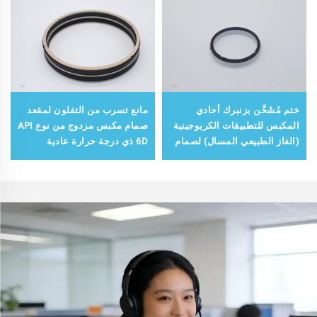
ختم مُشَحَّن بزنبرك أحادي
مانع تسرب من التفلون لمقعد
المكبس للتطبيقات الكريوجينية
صمام مكبس مزدوج من نوع API
(الغاز الطبيعي المسال) لصمام
6D ذي درجة حرارة عادية
كروي كريوجيني وفق معيار API
6D