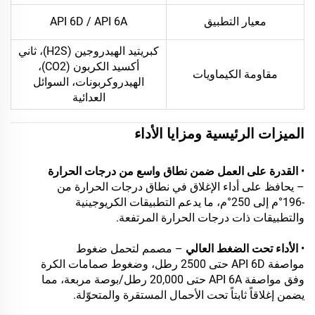
معيار التطبيق
API 6D / API 6A
كبريتيد الهيدروجين (H2S)، ثاني
أكسيد الكربون (CO2)،
مقاومة الكيماويات
الهيدروكربونات، السوائل
العدائية
الميزات الرئيسية ومزايا الأداء
•
القدرة على العمل ضمن نطاق واسع من درجات الحرارة
– يحافظ على أداء الإغلاق في نطاق درجات الحرارة من
-196°م إلى 250°م، ما يدعم التطبيقات الكريوجينية
والتطبيقات ذات درجات الحرارة المرتفعة.
•
الأداء تحت الضغط العالي
– مصمم لتحمل ضغوط
مواصفة API 6D حتى 2500 رطل، وضغوط صمامات الكرة
وفق مواصفة API 6A حتى 20,000 رطل/بوصة مربعة، مما
يضمن إغلاقاً ثابتاً تحت الأحمال المستقرة والمتحوّلة.