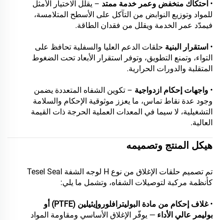
•
احتكاك منخفض وعمر خدمة ممتد
– يقلل الاختيار الأمثل
للمواد وتوزيع النوابض من التآكل على الأسطح المتلامسة،
فيمدّد عمر الخدمة ويقلل من فقدان الطاقة.
•
استقرار البنية
حلقات الدعم العليا والسفلية تحافظ على
التواء، وتمنع التطويق، وتوفر استقرار الأبعاد تحت الضغوط
المتقلبة والدورات الحرارية.
•
واجهات إحكام ازدواجية
– تكوين الشفاه المتعددة يضمن
وجود عدة نقاط تماس، ما يعزز موثوقية الإحكام والسلامة
التشغيلية، لا سيما في المعدات العملية الحرجة ذات القيمة
العالية.
هيكل المنتج وتصميمه
تم تصميم حلقات الإغلاق من نوع H لوجه الشفة Tesel Seal
كأنظمة مركبة لتوصيلات الشفاه، وتشمل ما يلي:
•
غلاف إحكام من مادة البوليترافلوروإيثيلين (PTFE) أو
بوليمر عالي الأداء
— يوفّر الإغلاق الأساسي ومقاومة المواد