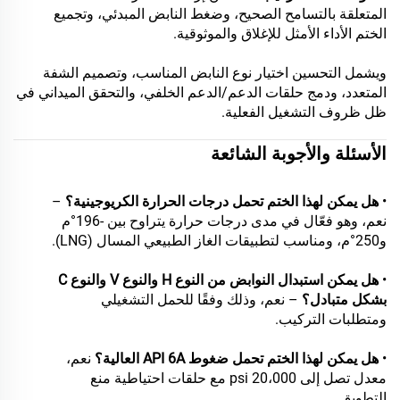
المتعلقة بالتسامح الصحيح، وضغط النابض المبدئي، وتجميع
الختم الأداء الأمثل للإغلاق والموثوقية.
ويشمل التحسين اختيار نوع النابض المناسب، وتصميم الشفة
المتعدد، ودمج حلقات الدعم/الدعم الخلفي، والتحقق الميداني في
ظل ظروف التشغيل الفعلية.
الأسئلة والأجوبة الشائعة
•
هل يمكن لهذا الختم تحمل درجات الحرارة الكريوجينية؟
–
نعم، وهو فعّال في مدى درجات حرارة يتراوح بين -196°م
و250°م، ومناسب لتطبيقات الغاز الطبيعي المسال (LNG).
•
هل يمكن استبدال النوابض من النوع H والنوع V والنوع C
بشكل متبادل؟
– نعم، وذلك وفقًا للحمل التشغيلي
ومتطلبات التركيب.
•
هل يمكن لهذا الختم تحمل ضغوط API 6A العالية؟
نعم،
معدل تصل إلى 20،000 psi مع حلقات احتياطية منع
التطويق.