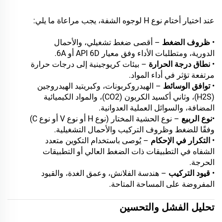
عند اختيار أختام نوع H لوجوه الشفة، يجب مراعاة ما يلي:
•
ظروف الضغط
– أقصى ضغط تشغيلي، والأحمال
الدورية، ومتطلبات الأداء وفق معيار API 6D أو 6A.
•
نطاق درجة الحرارة
– بيئات كريوجينية إلى درجات حرارة
مرتفعة تؤثر في أداء المواد.
•
توافق الوسائط
– الهيدروكربونات، وكبريتيد الهيدروجين
(H2S)، وثاني أكسيد الكربون (CO2)، والمواد الكيميائية
المضافة، والسوائل العملية العدوانية.
•
نوع الربيع
– نوع الحشية المختار (نوع H أو نوع V أو نوع C)
وفقًا للضغط وظروف التركيب والأحمال التشغيلية.
•
التكرار في الإحكام
– يُوصى باستخدام التكوين متعدد
الشفاه في التطبيقات ذات الضغط العالي أو التطبيقات
الحرجة.
•
قيود التركيب
– هندسة الفلانش، وعمق الغدة، والقيود
المفروضة على المساحة المتاحة.
تحليل الفشل والتحسين