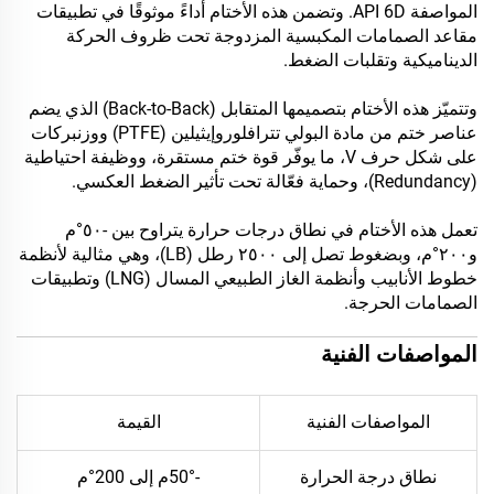
المواصفة API 6D. وتضمن هذه الأختام أداءً موثوقًا في تطبيقات
مقاعد الصمامات المكبسية المزدوجة تحت ظروف الحركة
الديناميكية وتقلبات الضغط.
وتتميّز هذه الأختام بتصميمها المتقابل (Back-to-Back) الذي يضم
عناصر ختم من مادة البولي تترافلوروإيثيلين (PTFE) ووزنبركات
على شكل حرف V، ما يوفّر قوة ختم مستقرة، ووظيفة احتياطية
(Redundancy)، وحماية فعّالة تحت تأثير الضغط العكسي.
تعمل هذه الأختام في نطاق درجات حرارة يتراوح بين -٥٠°م
و٢٠٠°م، وبضغوط تصل إلى ٢٥٠٠ رطل (LB)، وهي مثالية لأنظمة
خطوط الأنابيب وأنظمة الغاز الطبيعي المسال (LNG) وتطبيقات
الصمامات الحرجة.
المواصفات الفنية
المواصفات الفنية
القيمة
نطاق درجة الحرارة
-50°م إلى 200°م