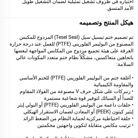
اختباره في ظروف تشغيل تمثيلية لضمان التشغيل طويل
الأمد المتسق.
هيكل المنتج وتصميمه
تم تصميم ختم تيسيل سيل (Tesel Seal) المزدوج للمكبس
المصنوع من البوليمر الفلوريني (PTFE) للعمل عند درجة حرارة
الغرفة على هيئة تجميع مزدوج من المكابس المواجهة لبعضها
باتجاهين متعاكسين، مشكِّلاً نظام ختم متعدد المكونات عالي
السلامة:
• أغلفة ختم من البوليمر الفلوريني (PTFE) للختم الأساسي
والمقاومة الكيميائية
• زنبركات على شكل حرف V مصنوعة من الفولاذ المقاوم
للصدأ أو السبائك لتوفير قوة شعاعية مستمرة
• حلقات داعمة من البوليمر الفلوريني (PTFE) أو البولي إيثر
إيثير كيتون (PEEK) أو المعادن لضمان الاستقرار الهيكلي
• حلقة احتياطية مركزية لحماية النظام من الضغط الزائد
• ترتيب مكابس متقابلة لتكوين واجهتين محكمتين