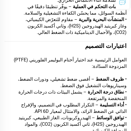
على السلامة أثناء الانكماش الحراري.
•
صمامات التحكم في العملية
– يوفّر تنظيمًا دقيقًا في
أنظمة السوائل، مما يحسّن الكفاءة التشغيلية والسلامة.
•
المنشآت البحرية والبرية
– مقاوم للتعرّض الكيميائي،
وغاز كبريتيد الهيدروجين (H2S)، وثاني أكسيد الكربون
(CO2)، والأحمال الديناميكية ذات الضغط العالي.
اعتبارات التصميم
العوامل الرئيسية عند اختيار أختام البوليمر الفلوريني (PTFE)
المزدوجة السدّادة:
•
ظروف الضغط
– أقصى ضغط تشغيلي، ودورات الضغط،
وسيناريوهات التشغيل فوق الضغط.
•
نطاق درجة الحرارة
– يشمل البيئات ذات درجات الحرارة
المنخفضة والمرتفعة.
•
أداء التسليمة
– التكرار المطلوب في التصميم، والإفراج
الذاتي عن الضغط الزائد، والامتثال لمعيار API 6D.
•
توافق الوسائط
– الهيدروكربونات، الغاز الطبيعي، كبريتيد
الهيدروجين (H2S)، ثاني أكسيد الكربون (CO2)، والمواد
المضافة الكيميائية.