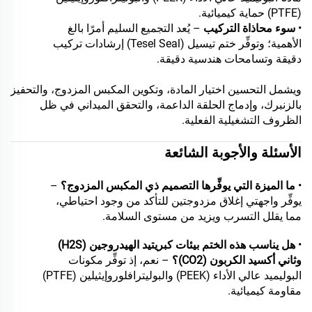
(PTFE) حماية كيميائية.
•
سوء محاذاة التركيب
– يُعد التجميع السليم أمرًا بالغ
الأهمية؛ وتوفِّر ختم تيسيل (Tesel Seal) إرشادات تركيب
دقيقة وتسامحات هندسية دقيقة.
ويشمل التحسين اختيار المادة، وتكوين المكبس المزدوج، والتحفيز
بالزنبرك، وإدماج الحلقة الداعمة، والتحقق الميداني في ظل
الظروف التشغيلية الفعلية.
الأسئلة والأجوبة الشائعة
•
ما الميزة التي يوفِّرها التصميم ذي المكبس المزدوج؟
–
يوفِّر واجهتي إغلاق مزدوجتين للتأكد من وجود احتياطي،
مما يقلل التسرب ويزيد من مستوى السلامة.
•
هل يناسب هذه الختم بيئات كبريتيد الهيدروجين (H2S)
وثاني أكسيد الكربون (CO2)؟
– نعم، إذ توفِّر مكونات
البوليميد عالي الأداء (PEEK) والبوليترافلوروإيثيلين (PTFE)
مقاومة كيميائية.