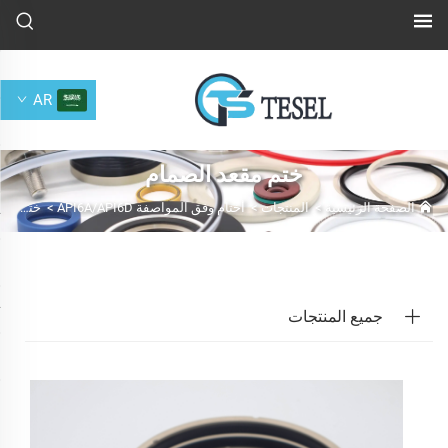
AR
ختم مقعد الصمام
الصفحة الرئيسية
>
المنتجات
>
أختام وفق المواصفة API6D‏/API6A
>
ختم مقعد الصمام
جميع المنتجات