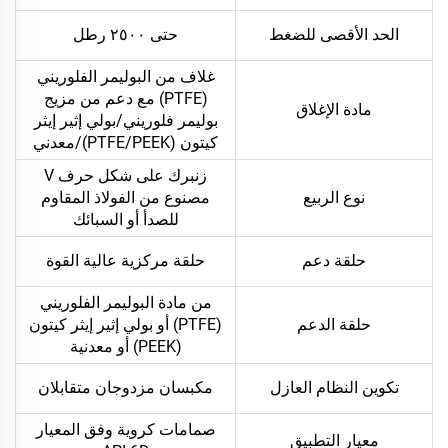
الحد الأقصى للضغط
حتى ٢٥٠٠ رطل
غلاف من البوليمر الفلوريني
(PTFE) مع دعم من مزيج
مادة الإغلاق
بوليمر فلوريني/بولي إثير إيثر
كيتون (PTFE/PEEK)/معدني
زنبرك على شكل حرف V
نوع الربيع
مصنوع من الفولاذ المقاوم
للصدأ أو السبائك
حلقة دعم
حلقة مركزية عالية القوة
من مادة البوليمر الفلوريني
حلقة الدعم
(PTFE) أو بولي إثير إيثر كيتون
(PEEK) أو معدنية
تكوين النظام العازل
مكبسان مزدوجان متقابلان
صمامات كروية وفق المعيار
معيار التطبيق