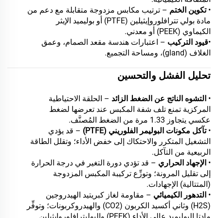
•
تكوين الختم
– ترتيب مكابس مزدوجة متقابلة مع دعم من
مادة بولي تترافلوروإيثيلين (PTFE) أو بوليميد الإيثر
الكيماوي (PEEK) أو معدني.
•
قيود التركيب
– اعتبارات هندسة مقعد الصمام، وعمق
الغلاف (gland)، ومساحة التجميع.
تحليل الفشل والتحسين
•
التشوه الناتج عن الضغط الزائد
– الحلقة الاحتياطية
المركزية تمنع تلف شفة المكبس عند تعرضها لضغط
عكسي يتجاوز 1.33 مرة من الضغط المُصنَّف.
•
تآكل مكونات البوليمر الفلوريني (PTFE)
– قد يؤدي
التشغيل المتكرر والاحتكاك إلى خفض الأداء؛ وتقلل الطاقة
الربيعية من التآكل.
•
الإجهاد الحراري
– قد تؤدي دورة التغير في درجة الحرارة
إلى تقليل المرونة؛ وتوزِّع تركيبة المكبس المزدوجة
(المتتالية) الإجهادات.
•
التدهور الكيميائي
– مقاومة لغاز كبريتيد الهيدروجين
(H2S) وثاني أكسيد الكربون (CO2) والهيدروكربونات؛ وتوفِّر
مادتا البوليميد عالي الأداء (PEEK) والبوليترافلوروإيثيلين