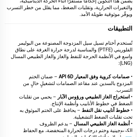
يضمن هذا التكوين إحكامًا مستقرًا أثناء الحركة الديناميكية،
والتغيرات الحرارية، وتقلبات الضغط، مما يقلل من خطر التسرب
ويوفّر موثوقية طويلة الأمد.
التطبيقات
تُستخدم أختام تسيل سيل المزدوجة المصنوعة من البوليمر
الفلوريني (PTFE) والمناسبة لدرجة حرارة الغرفة على نطاق
واسع في الأنظمة الحرجة للنفط والغاز والغاز الطبيعي المسال
(LNG):
•
صمامات كروية وفق المعيار API 6D
– ضمان الختم
المزدوج بالسدين عند مقاعد الصمامات لتشغيلٍ خالٍ من
التسرب.
•
استخراج الغاز الطبيعي ورؤوس الآبار
– يحمي من تقلبات
الضغط في خطوط الأنابيب وأنظمة الإنتاج.
•
خطوط أنابيب نقل النفط
– يحافظ على الختم الموثوق به
تحت تقلبات الضغط التشغيلية.
•
أنظمة الغاز الطبيعي المسال
– يدعم الظروف
الكريوجينية وختم درجات الحرارة المنخفضة، مع الحفاظ