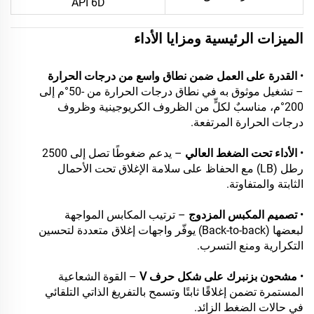
API 6D
الميزات الرئيسية ومزايا الأداء
•
القدرة على العمل ضمن نطاق واسع من درجات الحرارة
– تشغيل موثوق به في نطاق درجات الحرارة من -50°م إلى
200°م، مناسبٌ لكلٍّ من الظروف الكريوجينية وظروف
درجات الحرارة المرتفعة.
•
الأداء تحت الضغط العالي
– يدعم ضغوطًا تصل إلى 2500
رطل (LB) مع الحفاظ على سلامة الإغلاق تحت الأحمال
الثابتة والمتفاوتة.
•
تصميم المكبس المزدوج
– ترتيب المكابس المواجهة
لبعضها (Back-to-back) يوفّر واجهات إغلاق متعددة لتحسين
التكرارية ومنع التسرب.
•
مشحون بزنبرك على شكل حرف V
– القوة الشعاعية
المستمرة تضمن إغلاقًا ثابتًا وتسمح بالتفريغ الذاتي التلقائي
في حالات الضغط الزائد.