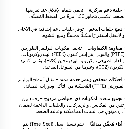
•
حلقة دعم مركزية
– تحمي شفاه الإغلاق عند تعرضها
لضغط عكسي يتجاوز 1.33 مرةً من الضغط المُصنَّف.
•
دمج حلقات الدعم
– توفر حلقات دعم إضافية في الأعلى
والأسفل استقرارًا هيكليًّا محسنًّا ومنع التشوه.
•
مقاومة الكيماويات
– تتحمل مكونات البوليمر الفلوريني
(PTFE) والبولي إيثر إيثير كيتون (PEEK) الهيدروكربونات،
والغاز الطبيعي، وكبريتيد الهيدروجين (H2S)، وثاني أكسيد
الكربون (CO2)، وغيرها من السوائل العدائية.
•
احتكاك منخفض وعمر خدمة ممتد
– تقلل أسطح البوليمر
الفلوريني (PTFE) المُحسَّنة من التآكل ودورات الصيانة.
•
تجميع متعدد المكونات ذي احتياطي مزدوج
– يجمع بين
اثنين من المكابس، والزنبركات، والحلقات الداعمة لضمان
أداءٍ موثوقٍ في البيئات الديناميكية وعالية الضغط.
•
أداء مُحقَّق ميدانيًّا
– ختم تيسيل سيل (Tesel Seal) يتم