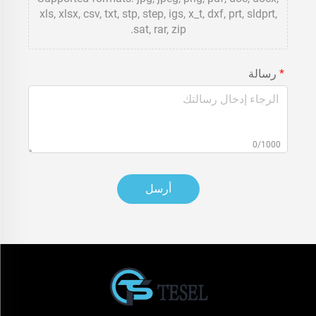
xls, xlsx, csv, txt, stp, step, igs, x_t, dxf, prt, sldprt,
sat, rar, zip.
رسالة
0/1000
أرسل