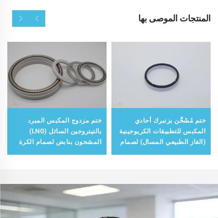
المنتجات الموصى بها
ختم مُشَحَّن بزنبرك أحادي
ختم مزدوج المكبس المبرد
المكبس للتطبيقات الكريوجينية
بالنيتروجين السائل (LNG)
(الغاز الطبيعي المسال) لصمام
المشحون بنابض لصمام الكرة
كروي كريوجيني وفق معيار API
المبرد وفق معيار API 6D
6D