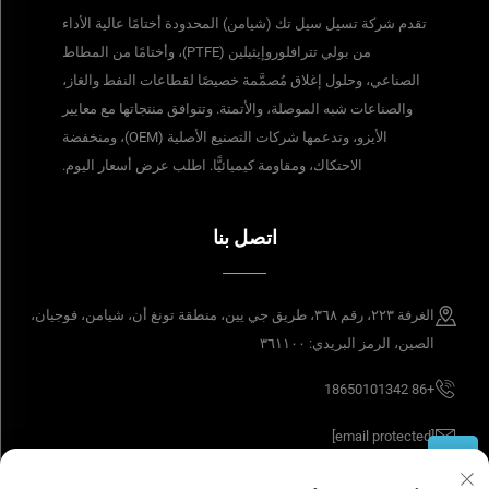
تقدم شركة تسيل سيل تك (شيامن) المحدودة أختامًا عالية الأداء
من بولي تترافلوروإيثيلين (PTFE)، وأختامًا من المطاط
الصناعي، وحلول إغلاق مُصمَّمة خصيصًا لقطاعات النفط والغاز،
والصناعات شبه الموصلة، والأتمتة. وتتوافق منتجاتها مع معايير
الأيزو، وتدعمها شركات التصنيع الأصلية (OEM)، ومنخفضة
الاحتكاك، ومقاومة كيميائيًّا. اطلب عرض أسعار اليوم.
اتصل بنا
الغرفة ٢٢٣، رقم ٣٦٨، طريق جي يين، منطقة تونغ أن، شيامن، فوجيان،
الصين، الرمز البريدي: ٣٦١١٠٠
+86 18650101342
[email protected]