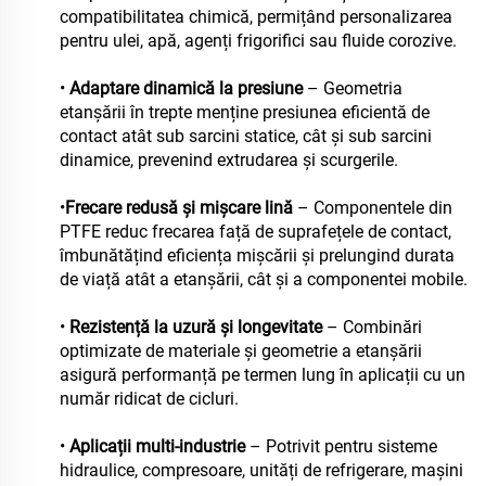
compatibilitatea chimică, permițând personalizarea
pentru ulei, apă, agenți frigorifici sau fluide corozive.
•
Adaptare dinamică la presiune
– Geometria
etanșării în trepte menține presiunea eficientă de
contact atât sub sarcini statice, cât și sub sarcini
dinamice, prevenind extrudarea și scurgerile.
•
Frecare redusă și mișcare lină
– Componentele din
PTFE reduc frecarea față de suprafețele de contact,
îmbunătățind eficiența mișcării și prelungind durata
de viață atât a etanșării, cât și a componentei mobile.
•
Rezistență la uzură și longevitate
– Combinări
optimizate de materiale și geometrie a etanșării
asigură performanță pe termen lung în aplicații cu un
număr ridicat de cicluri.
•
Aplicații multi-industrie
– Potrivit pentru sisteme
hidraulice, compresoare, unități de refrigerare, mașini