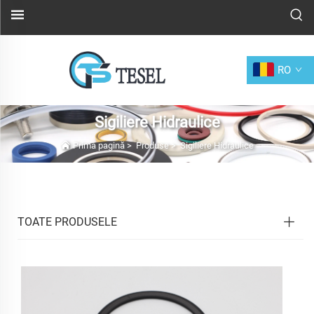
RO
Sigiliere Hidraulice
Prima pagină
>
Produse
>
Sigiliere Hidraulice
TOATE PRODUSELE