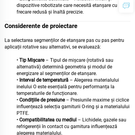
dispozitive robotizate care necesită etanșare cu
frecare redusă și înaltă precizie.
Considerente de proiectare
La selectarea segmenților de etanșare pas cu pas pentru
aplicații rotative sau alternativi, se evaluează:
•
Tip Mișcare
– Tipul de mișcare (rotativă sau
alternativă) determină geometria și modul de
energizare al segmenților de etanșare.
•
Interval de temperatură
– Alegerea materialului
inelului O este esențială pentru performanța la
temperaturile de funcționare.
•
Condițiile de presiune
– Presiunile maxime și ciclice
influențează selecția garniturii O-ring și a materialului
PTFE.
•
Compatibilitatea cu mediul
– Lichidele, gazele sau
refrigerenții în contact cu garnitura influențează
alegerea materialului.