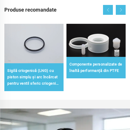
Produse recomandate
Componente personalizate de
Sigilă criogenică (LNG) cu
înaltă performanță din PTFE
piston simplu și arc încărcat
pentru ventil sferic criogenic
conform API 6D