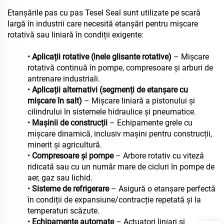
Etanșările pas cu pas Tesel Seal sunt utilizate pe scară
largă în industrii care necesită etanșări pentru mișcare
rotativă sau liniară în condiții exigente:
•
Aplicații rotative (inele glisante rotative)
– Mișcare
rotativă continuă în pompe, compresoare și arburi de
antrenare industriali.
•
Aplicații alternativi (segmenți de etanșare cu
mișcare în salt)
– Mișcare liniară a pistonului și
cilindrului în sistemele hidraulice și pneumatice.
•
Mașinii de construcții
– Echipamente grele cu
mișcare dinamică, inclusiv mașini pentru construcții,
minerit și agricultură.
•
Compresoare și pompe
– Arbore rotativ cu viteză
ridicată sau cu un număr mare de cicluri în pompe de
aer, gaz sau lichid.
•
Sisteme de refrigerare
– Asigură o etanșare perfectă
în condiții de expansiune/contracție repetată și la
temperaturi scăzute.
•
Echipamente automate
– Actuatori liniari și