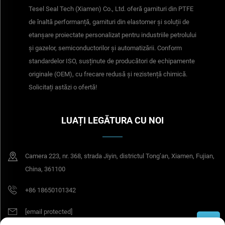
Tesel Seal Tech (Xiamen) Co., Ltd. oferă garnituri din PTFE
de înaltă performanță, garnituri din elastomer și soluții de
etanșare proiectate personalizat pentru industriile petrolului
și gazelor, semiconductorilor și automatizării. Conform
standardelor ISO, susținute de producători de echipamente
originale (OEM), cu frecare redusă și rezistență chimică.
Solicitați astăzi o ofertă!
LUAȚI LEGĂTURA CU NOI
Camera 223, nr. 368, strada Jiyin, districtul Tong’an, Xiamen, Fujian,
China, 361100
+86 18650101342
[email protected]