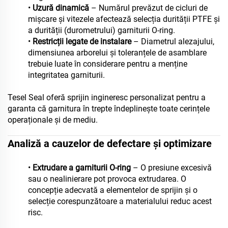
•
Uzură dinamică
– Numărul prevăzut de cicluri de
mișcare și vitezele afectează selecția durității PTFE și
a durității (durometrului) garniturii O-ring.
•
Restricții legate de instalare
– Diametrul alezajului,
dimensiunea arborelui și toleranțele de asamblare
trebuie luate în considerare pentru a menține
integritatea garniturii.
Tesel Seal oferă sprijin ingineresc personalizat pentru a
garanta că garnitura în trepte îndeplinește toate cerințele
operaționale și de mediu.
Analiză a cauzelor de defectare și optimizare
•
Extrudare a garniturii O-ring
– O presiune excesivă
sau o nealinierare pot provoca extrudarea. O
concepție adecvată a elementelor de sprijin și o
selecție corespunzătoare a materialului reduc acest
risc.