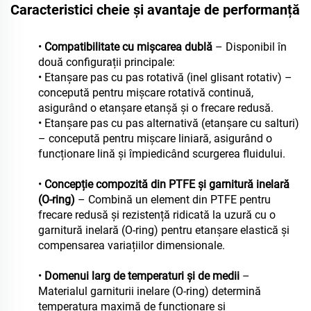
Caracteristici cheie și avantaje de performanță
•
Compatibilitate cu mișcarea dublă
– Disponibil în
două configurații principale:
• Etanșare pas cu pas rotativă (inel glisant rotativ) –
concepută pentru mișcare rotativă continuă,
asigurând o etanșare etanșă și o frecare redusă.
• Etanșare pas cu pas alternativă (etanșare cu salturi)
– concepută pentru mișcare liniară, asigurând o
funcționare lină și împiedicând scurgerea fluidului.
•
Concepție compozită din PTFE și garnitură inelară
(O-ring)
– Combină un element din PTFE pentru
frecare redusă și rezistență ridicată la uzură cu o
garnitură inelară (O-ring) pentru etanșare elastică și
compensarea variațiilor dimensionale.
•
Domenui larg de temperaturi și de medii
–
Materialul garniturii inelare (O-ring) determină
temperatura maximă de funcționare și