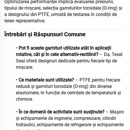
Optimizarea performanței implică evaluarea presiunii,
tipului de mișcare, selecția garniturilor toroidale (O-ring) și
a designului din PTFE, urmată de testarea în condiții de
teren reprezentative.
Întrebări și Răspunsuri Comune
•
Pot fi aceste garnituri utilizate atât în aplicații
rotative, cât și în cele alternativ-rectilinii?
– Da, Tesel
Seal oferă designuri dedicate pentru fiecare tip de
mișcare.
•
Ce materiale sunt utilizate?
– PTFE pentru frecare
redusă și garnituri toroidale (O-ring) din diverse
elastomere, în funcție de cerințele de temperatură și
chimice.
•
În ce domenii de activitate sunt susținute?
– Mașini
și echipamente de inginerie, compresoare, cilindri
hidraulici, echipamente de refrigerare și echipamente