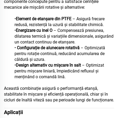
componente concepute pentru a satisface cerințele
mecanice ale mișcării rotative și alternative:
•
Element de etanșare din PTFE
– Asigură frecare
redusă, rezistență la uzură și stabilitate chimică.
•
Energizare cu inel O
– Compensează presiunea,
dilatarea termică și variațiile dimensionale, asigurând
un contact continuu de etanșare.
•
Configurație de alunecare rotativă
– Optimizată
pentru rotație continuă, reducând acumularea de
căldură și uzura.
•
Design alternativ cu mișcare în salt
– Optimizat
pentru mișcare liniară, împiedicând refluxul și
menținând o comandă lină.
Această combinație asigură o performanță etanșă,
stabilitate în mișcare și eficiență operațională, chiar și în
cicluri de înaltă viteză sau pe perioade lungi de funcționare.
Aplicații