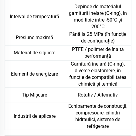
Depinde de materialul
garniturii inelare (O-ring), în
Interval de temperatură
mod tipic între -50°C și
200°C
Până la 25 MPa (în funcție
Presiune maximă
de configurație)
PTFE / polimer de înaltă
Material de sigiliere
performanță
Garnitură inelară (O-ring),
diverse elastomere, în
Element de energizare
funcție de compatibilitatea
chimică și termică
Tip Mișcare
Rotativ / Alternativ
Echipamente de construcții,
compresoare, cilindri
Industrii de aplicare
hidraulici, sisteme de
refrigerare