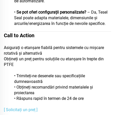
de automatizare.
•
Se pot oferi configurații personalizate?
– Da, Tesel
Seal poate adapta materialele, dimensiunile și
arcurile/energizarea în funcție de nevoile specifice.
Call to Action
Asigurați o etanșare fiabilă pentru sistemele cu mișcare
rotativă și alternativă
Obțineți un preț pentru soluțiile cu etanșare în trepte din
PTFE
• Trimiteți-ne desenele sau specificațiile
dumneavoastră
• Obțineți recomandări privind materialele și
proiectarea
• Răspuns rapid în termen de 24 de ore
[ Solicitați un preț ]