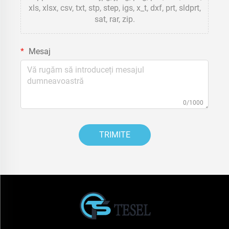
xls, xlsx, csv, txt, stp, step, igs, x_t, dxf, prt, sldprt,
sat, rar, zip.
Mesaj
0/1000
TRIMITE