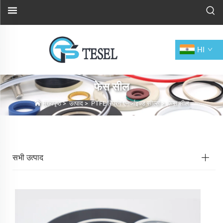
HI
फेस सील
मुख्यपृष्ठ
>
उत्पाद
>
PTFE स्प्रिंग एनर्जाइज्ड सील्स
>
फेस सील
सभी उत्पाद