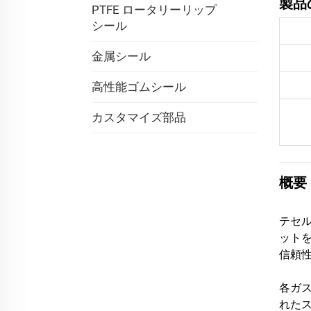
製品
PTFE ロータリーリップ
シール
金属シール
高性能ゴムシール
カスタマイズ部品
概要
テセル
ット
信頼
各ガ
れたス