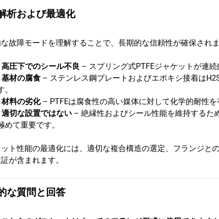
解析および最適化
的な故障モードを理解することで、長期的な信頼性が確保され
•
高圧下でのシール不良
– スプリング式PTFEジャケットが
•
基材の腐食
– ステンレス鋼プレートおよびエポキシ接着はH2
す。
•
材料の劣化
– PTFEは腐食性の高い媒体に対して化学的耐
•
適切な設置ではない
– 絶縁性およびシール性能を維持するた
極めて重要です。
ケット性能の最適化には、適切な複合構造の選定、フランジと
検証が含まれます。
的な質問と回答