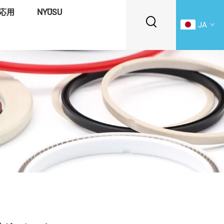
応用
NYŪSU
JA