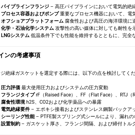
•
パイプラインフランジ
– 高圧パイプラインにおいて電気的絶
•
プロセス容器およびポンプ
重要なプロセス機器において、電
•
オフショアプラットフォーム
腐食性および高圧の海洋環境に
•
化学・石油化学システム
攻撃性の高い媒体に対しても耐性を
•
LNGシステム
低温条件下でも性能を維持するとともに、完全
インの考慮事項
ンジ絶縁ガスケットを選定する際には、以下の点を検討してく
•
圧力評価
最大使用圧力およびシステムの圧力変動
•
フランジタイプ
rF（Raised Face）、FF（Flat Face）、RTJ（
•
腐食性環境
h2S、CO2および化学薬品への暴露
•
電気絶縁要件
– エポキシ接着およびステンレス鋼製バックア
•
シーリング性能
– PTFE製スプリング式シールにより、漏れ
•
設置制約
– ガスケット厚さ、フランジ間隔、および締付トル