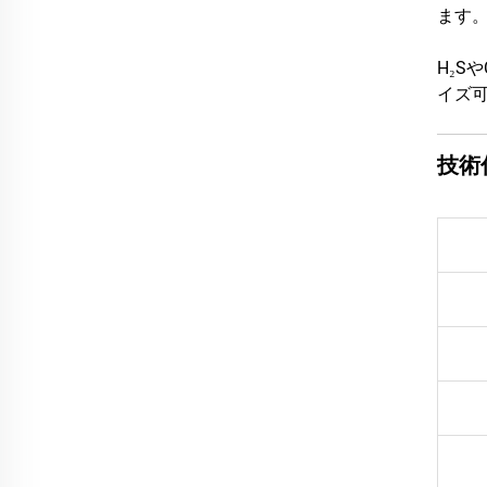
ます
H₂S
イズ
技術