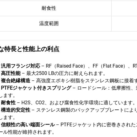
耐食性
温度範囲
な特長と性能上の利点
•
汎用フランジ対応
– RF（Raised Face）、FF（Flat Face）
•
高圧性能
– 最大2500 LBの圧力に耐えられます。
•
複合絶縁構造
– 高強度エポキシ樹脂をステンレス鋼板に接着
•
PTFEジャケット付きスプリング
– ロードシール：低摩擦性
します。
•
耐食性
– H2S、CO2、および腐食性化学環境に適しています
•
構造的安定性
– ステンレス鋼製のバックアッププレートによ
します。
•
信頼性の高い端面シール
– PTFEジャケット内に密巻きさ
ール性能が維持されます。