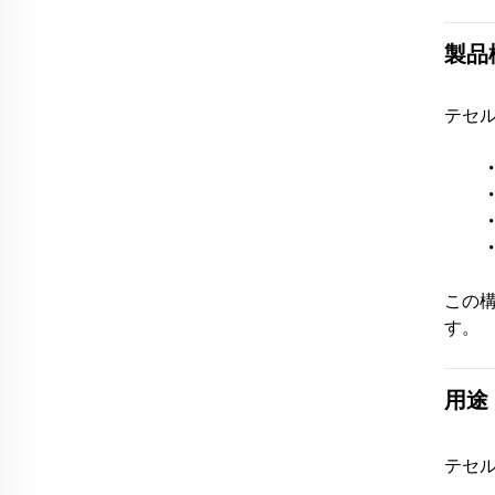
製品
テセル
この
す。
用途
テセ