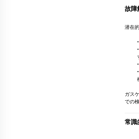
故障
潜在
ガス
での
常識