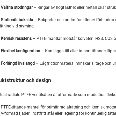
•
Valfria stödringar
– Ringar av högfasthet eller metall ökar struk
•
Stationär baksida
– Bakportar och andra funktioner förhindrar r
tätning vid styrning.
•
Kemisk resistens
– PTFE-mantlar motstår kolväten, H2S, CO2 o
•
Flexibel konfiguration
– Kan lägga till eller ta bort tätande läp
•
Förlängd livslängd
– Lågfrictionmaterial minskar slitage och u
uktstruktur och design
Seal radiale PTFE-ventilsäten är utformade som modulära, fle
• PTFE-tätande mantel för primär radialtätning och kemisk mots
• V-formad fjäder i rostfritt stål eller legering för kontinuerlig tät