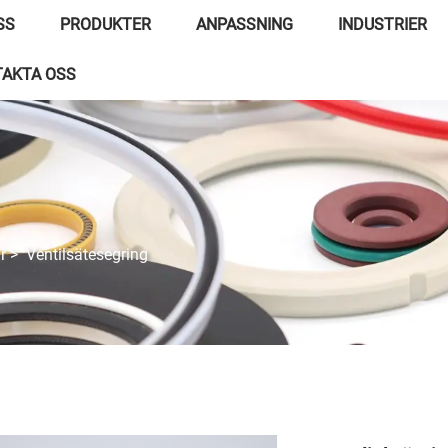
SS
PRODUKTER
ANPASSNING
INDUSTRIER
AKTA OSS
r
>
Ventilsätesegring