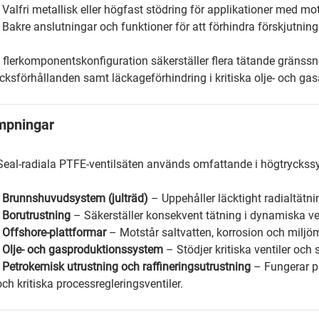
• Valfri metallisk eller högfast stödring för applikationer med mo
• Bakre anslutningar och funktioner för att förhindra förskjutning 
flerkomponentskonfiguration säkerställer flera tätande gränssnit
cksförhållanden samt läckageförhindring i kritiska olje- och gas
ämpningar
Seal-radiala PTFE-ventilsäten används omfattande i högtryckssy
•
Brunnshuvudsystem (julträd)
– Uppehåller läcktight radialtätn
•
Borutrustning
– Säkerställer konsekvent tätning i dynamiska ven
•
Offshore-plattformar
– Motstår saltvatten, korrosion och miljö
•
Olje- och gasproduktionssystem
– Stödjer kritiska ventiler och 
•
Petrokemisk utrustning och raffineringsutrustning
– Fungerar p
och kritiska processregleringsventiler.