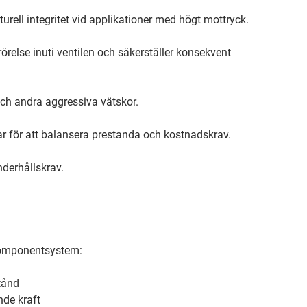
turell integritet vid applikationer med högt mottryck.
örelse inuti ventilen och säkerställer konsekvent
ch andra aggressiva vätskor.
par för att balansera prestanda och kostnadskrav.
nderhållskrav.
rkomponentsystem:
tånd
ande kraft