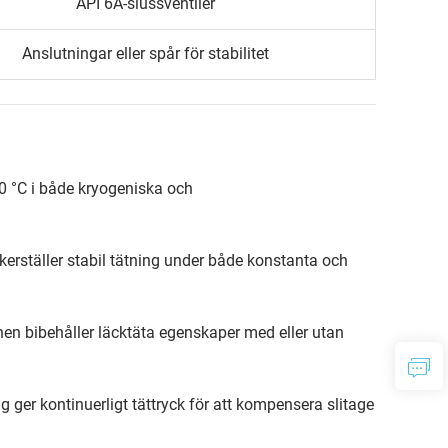
API 6A-slussventiler
Anslutningar eller spår för stabilitet
180 °C i både kryogeniska och
säkerställer stabil tätning under både konstanta och
en bibehåller läcktäta egenskaper med eller utan
ing ger kontinuerligt tättryck för att kompensera slitage