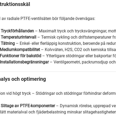
truktionsskäl
l av radiale PTFE-ventilsäten bör följande övervägas:
•
Tryckförhållanden
– Maximalt tryck och trycksvängningar, mottr
•
Temperaturintervall
– Termisk cykling och driftstemperaturer frå
•
Tätning
– Enkel- eller flerläppig konstruktion, beroende på re
Mediumkompatibilitet
– Kolvväten, H2S, CO2 och kemiska tillsa
Funktioner för bakstöd
– Ytterligare stödringar eller bakportar f
Installationsbegränsningar
– Ventilgeometri, packrumsdjup oc
nalys och optimering
ion vid högt tryck – Stödringar och stödringar förhindrar deform
•
Slitage av PTFE-komponenter
– Dynamisk rörelse, upprepad vent
Rätt materialval och fjäderbelastning minskar slitagehastigheten