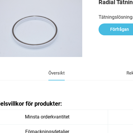
Radial Tätni
Tätningslösninga
Förfrågan
Översikt
Re
lsvillkor för produkter:
Minsta orderkvantitet
Förpackningsdetaljer