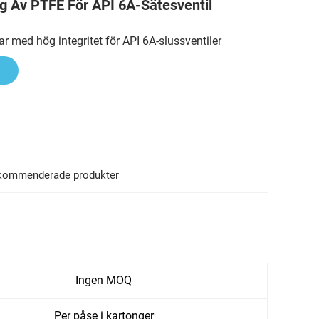
ng Av PTFE För API 6A-Sätesventil
r med hög integritet för API 6A-slussventiler
kommenderade produkter
Ingen MOQ
Per påse i kartonger