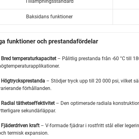
Tillämpningsstandard
Baksidans funktioner
ga funktioner och prestandafördelar
•
Bred temperaturkapacitet
– Pålitlig prestanda från -60 °C till 
högtemperaturapplikationer.
•
Högtrycksprestanda
– Stödjer tryck upp till 20 000 psi, vilket 
varierande förhållanden.
•
Radial täthetseffektivitet
– Den optimerade radiala konstruktion
ytterligare sekundärläppar.
•
Fjäderdriven kraft
– V-formade fjädrar i rostfritt stål eller leger
och termisk expansion.