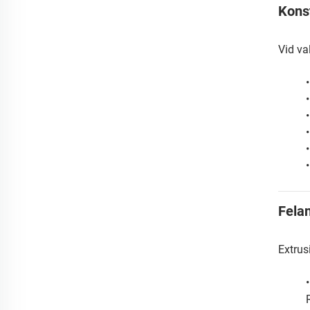
Kons
Vid va
•
•
•
Fela
Extrus