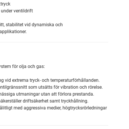
ttryck
under ventildrift
t, stabilitet vid dynamiska och
applikationer.
stem för olja och gas:
ing vid extrema tryck- och temperaturförhållanden.
tilgränssnitt som utsätts för vibration och rörelse.
mässiga utmaningar utan att förlora prestanda.
säkerställer driftsäkerhet samt tryckhållning.
ålitligt med aggressiva medier, högtrycksrörledningar