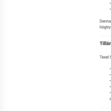
Denna 
högtry
Till
Tesel 