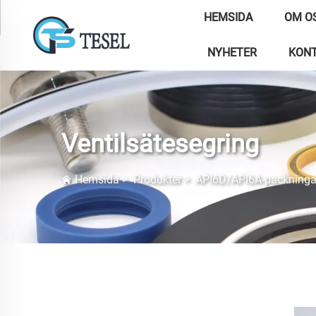
HEMSIDA
OM O
NYHETER
KONT
Ventilsätesegring
Hemsida
>
Produkter
>
API6D/API6A-packninga