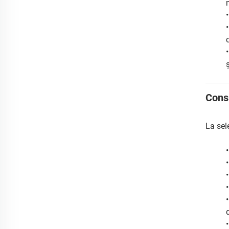
Cons
La sel
•
•
•