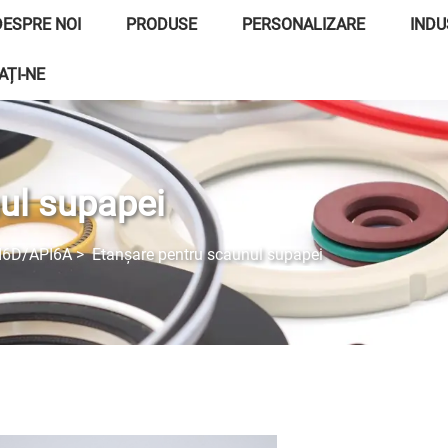
DESPRE NOI
PRODUSE
PERSONALIZARE
INDU
AȚI-NE
ul supapei
I6D/API6A
>
Etanșare pentru scaunul supapei