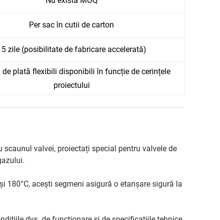
Nu există MOQ
Per sac în cutii de carton
15 zile (posibilitate de fabricare accelerată)
de plată flexibili disponibili în funcție de cerințele
proiectului
scaunul valvei, proiectați special pentru valvele de
gazului.
C și 180°C, acești segmeni asigură o etanșare sigură la
dițiile dvs. de funcționare și de specificațiile tehnice.