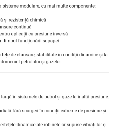
ca sisteme modulare, cu mai multe componente:
ă și rezistență chimică
etanșare continuă
pentru aplicații cu presiune inversă
 în timpul funcționării supapei
țe de etanșare, stabilitate în condiții dinamice și la
n domeniul petrolului și gazelor.
largă în sistemele de petrol și gaze la înaltă presiune:
dială fără scurgeri în condiții extreme de presiune și
rfețele dinamice ale robinetelor supuse vibrațiilor și