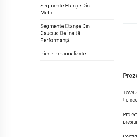
Segmente Etanșe Din
Metal
Segmente Etanșe Din
Cauciuc De Înaltă
Performanță
Piese Personalizate
Prez
Tesel 
tip poa
Proiec
presiu
Config