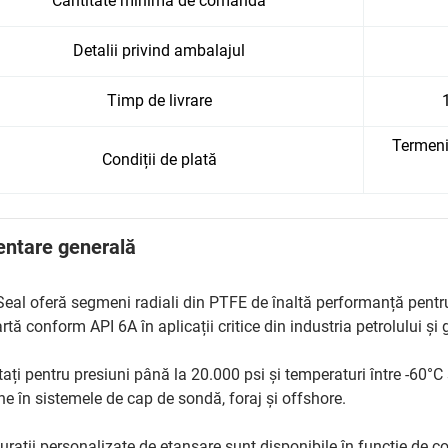
Cantitate minimă de comandă
Detalii privind ambalajul
Timp de livrare
Termeni 
Condiții de plată
entare generală
Seal oferă segmeni radiali din PTFE de înaltă performanță pentru 
rtă conform API 6A în aplicații critice din industria petrolului și 
tați pentru presiuni până la 20.000 psi și temperaturi între -60°
ne în sistemele de cap de sondă, foraj și offshore.
urații personalizate de etanșare sunt disponibile în funcție de con