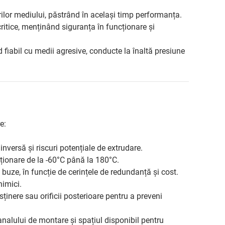
rilor mediului, păstrând în același timp performanța.
ritice, menținând siguranța în funcționare și
fiabil cu medii agresive, conducte la înaltă presiune
e:
inversă și riscuri potențiale de extrudare.
cționare de la -60°C până la 180°C.
uze, în funcție de cerințele de redundanță și cost.
himici.
ținere sau orificii posterioare pentru a preveni
alului de montare și spațiul disponibil pentru