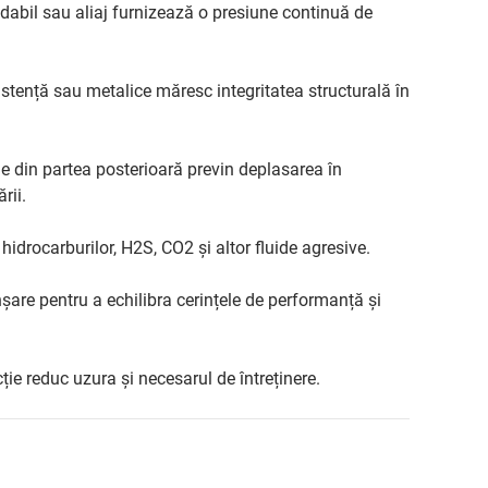
idabil sau aliaj furnizează o presiune continuă de
zistență sau metalice măresc integritatea structurală în
cile din partea posterioară previn deplasarea în
rii.
idrocarburilor, H2S, CO2 și altor fluide agresive.
are pentru a echilibra cerințele de performanță și
ție reduc uzura și necesarul de întreținere.