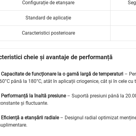
Configurație de etanșare
Seg
Standard de aplicație
Caracteristici posterioare
teristici cheie și avantaje de performanță
•
Capacitate de funcționare la o gamă largă de temperaturi
– Per
-60°C până la 180°C, atât în aplicații criogenice, cât și în cele cu 
•
Performanță la înaltă presiune
– Suportă presiuni până la 20.00
constante și fluctuante.
•
Eficiență a etanșării radiale
– Designul radial optimizat mențin
suplimentare.