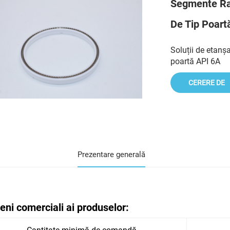
Segmente Ra
De Tip Poart
Soluții de etanșa
poartă API 6A
CERERE DE
INFORMAȚII
Prezentare generală
ni comerciali ai produselor: