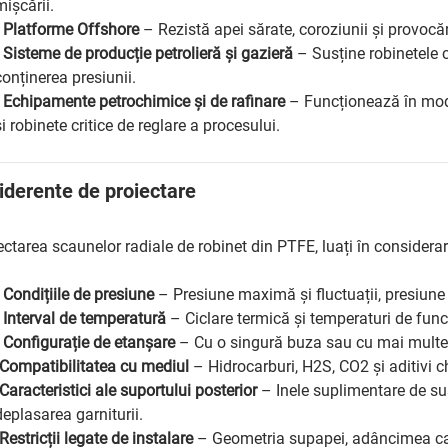
mișcării.
•
Platforme Offshore
– Rezistă apei sărate, coroziunii și provocă
•
Sisteme de producție petrolieră și gazieră
– Susține robinetele c
conținerea presiunii.
•
Echipamente petrochimice și de rafinare
– Funcționează în mod 
și robinete critice de reglare a procesului.
iderente de proiectare
ectarea scaunelor radiale de robinet din PTFE, luați în considerar
•
Condițiile de presiune
– Presiune maximă și fluctuații, presiune 
•
Interval de temperatură
– Ciclare termică și temperaturi de fun
•
Configurație de etanșare
– Cu o singură buza sau cu mai multe b
Compatibilitatea cu mediul
– Hidrocarburi, H2S, CO2 și aditivi c
Caracteristici ale suportului posterior
– Inele suplimentare de sus
deplasarea garniturii.
Restricții legate de instalare
– Geometria supapei, adâncimea can