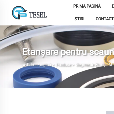
PRIMA PAGINĂ
ȘTIRI
CONTACT
Etanșare pentru scaun
Prima pagină
>
Produse
>
Segmente Etanșe AP