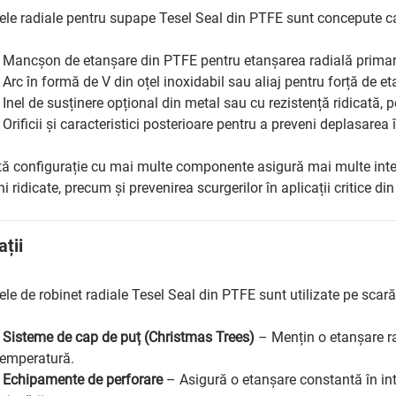
le radiale pentru supape Tesel Seal din PTFE sunt concepute 
• Mancșon de etanșare din PTFE pentru etanșarea radială primar
• Arc în formă de V din oțel inoxidabil sau aliaj pentru forță de 
• Inel de susținere opțional din metal sau cu rezistență ridicată, 
• Orificii și caracteristici posterioare pentru a preveni deplasarea
ă configurație cu mai multe componente asigură mai multe interfe
i ridicate, precum și prevenirea scurgerilor în aplicații critice di
ații
le de robinet radiale Tesel Seal din PTFE sunt utilizate pe scară 
•
Sisteme de cap de puț (Christmas Trees)
– Mențin o etanșare ra
temperatură.
•
Echipamente de perforare
– Asigură o etanșare constantă în inte