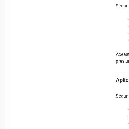
Scaune
Aceast
presiun
Aplic
Scaune