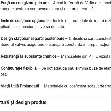
•
Forță cu energizare prin arc
– Arcuri în formă de V din oțel inox
etanșare pentru a compensa uzura și dilatarea termică.
•
Inele de susținere opționale
– Inelele din materiale de înaltă re
aplicațiile cu presiune inversă ridicată.
•
Design staționar al partii posterioare
– Orificiile și caracteristi
interiorul valvei, asigurând o etanșare constantă în timpul acționă
•
Rezistență la substanțe chimice
– Mancșetele din PTFE rezistă h
•
Configurație flexibilă
– Se pot adăuga sau elimina buze de etanș
cost.
•
Viață Utilă Prolungată
– Materialele cu coeficient scăzut de frec
tură și design produs